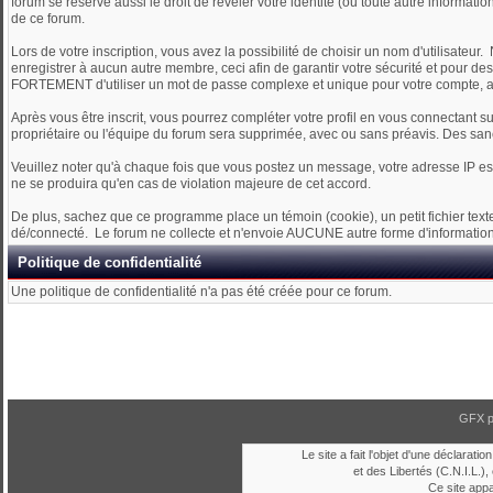
forum se réserve aussi le droit de révéler votre identité (ou toute autre informati
de ce forum.
Lors de votre inscription, vous avez la possibilité de choisir un nom d'utilis
enregistrer à aucun autre membre, ceci afin de garantir votre sécurité et pour 
FORTEMENT d'utiliser un mot de passe complexe et unique pour votre compte, afin
Après vous être inscrit, vous pourrez compléter votre profil en vous connectant s
propriétaire ou l'équipe du forum sera supprimée, avec ou sans préavis. Des san
Veuillez noter qu'à chaque fois que vous postez un message, votre adresse IP est 
ne se produira qu'en cas de violation majeure de cet accord.
De plus, sachez que ce programme place un témoin (cookie), un petit fichier te
dé/connecté. Le forum ne collecte et n'envoie AUCUNE autre forme d'information 
Politique de confidentialité
Une politique de confidentialité n'a pas été créée pour ce forum.
GFX 
Le site a fait l'objet d'une déclara
et des Libertés (C.N.I.L.), 
Ce site app