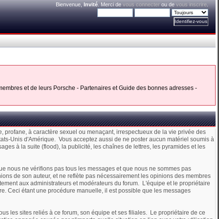
Bienvenue,
Invité
. Merci de
vous connecter
ou de
vous inscrire
.
s membres et de leurs Porsche - Partenaires et Guide des bonnes adresses -
ne, profane, à caractère sexuel ou menaçant, irrespectueux de la vie privée des
s États-Unis d'Amérique. Vous acceptez aussi de ne poster aucun matériel soumis à
es à la suite (flood), la publicité, les chaînes de lettres, les pyramides et les
e que nous ne vérifions pas tous les messages et que nous ne sommes pas
nions de son auteur, et ne reflète pas nécessairement les opinions des membres
tement aux administrateurs et modérateurs du forum. L'équipe et le propriétaire
aire. Ceci étant une procédure manuelle, il est possible que les messages
les sites reliés à ce forum, son équipe et ses filiales. Le propriétaire de ce