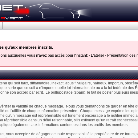
s
les qu'aux membres inscrits.
ons auxquelles vous n'avez pas accès pour l'instant: - L'atelier - Présentation de
enu qui soit faux, diffamatoire, inexact, abusif, vulgaire, haineux, importun, obscè
que sorte que ce soit à n'importe quelle loi internationale ou à la loi fédérale de
 donné son accord par écrit. Le pollupostage (spam), le fait de poster plusieurs messag
m de vérifier la validité de chaque message. Nous vous demandons de garder en têt
vité ou l'utilité de chaque information présentée. Chaque message exprime les opi
time qu'un message est répréhensible est fortement encouragé à le notifier immédia
nu répréhensible dans un délai raisonnable, s'ils estiment qu'un retrait est nécess
applique également aux informations contenues dans les profils des membres.
vous acceptez de dégager de toute responsabilité le propriétaire de ce forum, tous 