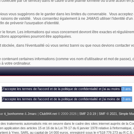
on collectée par ce service) dans le cadre d'une plainte formelle ou d'une action en 
ateur. Nous vous suggérons de le garder dans les limites du convenable. Vous acce
des raisons de validité. Vous consentez également à ne JAMAIS utiliser l'identité
 de prévenir l'usurpation d'identité.
ur le forum. Les informations qui vous concernent devront être exactes et régulière
ctions appropriées pourront être appliquées.
stockée, dans l'éventualité où vous seriez banni ou que nous devions contacter votr
xte contenant certaines informations (comme vos nom d'utilisateur et mot de passe
à votre ordinateur.
par
ti_bonhomme
&
Jmarc
|
Club944.net
© 2000-2026 |
SMF 2.0.19
|
SMF © 2021
,
Simple Ma
tion des traitements automatisés mis en oeuvre dans le cadre des sites internet auprès de la C
en application des articles 15 et 16 de la Loi 78-17 du 6 janvier 1978 relative à l'informatique, 
artient à Yneo, SARL au capital de 14 000 euros, enregistré sous le n°518 776 273 au R.C.S. 