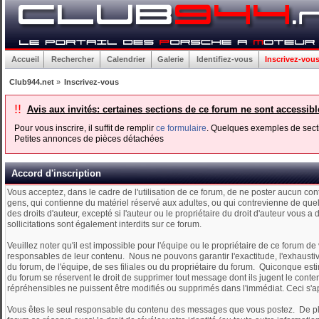
Accueil
Rechercher
Calendrier
Galerie
Identifiez-vous
Inscrivez-vou
Club944.net
»
Inscrivez-vous
!!
Avis aux invités: certaines sections de ce forum ne sont accessib
Pour vous inscrire, il suffit de remplir
ce formulaire
. Quelques exemples de secti
Petites annonces de pièces détachées
Accord d'inscription
Vous acceptez, dans le cadre de l'utilisation de ce forum, de ne poster aucun cont
gens, qui contienne du matériel réservé aux adultes, ou qui contrevienne de quel
des droits d'auteur, excepté si l'auteur ou le propriétaire du droit d'auteur vous a
sollicitations sont également interdits sur ce forum.
Veuillez noter qu'il est impossible pour l'équipe ou le propriétaire de ce foru
responsables de leur contenu. Nous ne pouvons garantir l'exactitude, l'exhausti
du forum, de l'équipe, de ses filiales ou du propriétaire du forum. Quiconque es
du forum se réservent le droit de supprimer tout message dont ils jugent le conte
répréhensibles ne puissent être modifiés ou supprimés dans l'immédiat. Ceci s'
Vous êtes le seul responsable du contenu des messages que vous postez. De plus, 