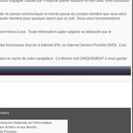
justice engagée causée par n'importe quelle situation en lien avec votre utilisation
ptez de ne jamais communiquer le mot de passe du compte membre que vous allez
 d'un autre membre pour quelque raison que ce soit. Nous vous recommandons
ment mises à jour. Toute information jugée vulgaire ou déplacée par le
e fournisseur d'accès à Internet (FAI, ou Internet Service Provider [ISP]). Ceci
), dans le cache de votre navigateur. Ce témoin sert UNIQUEMENT à vous garder
chines
ommission Nationale de l'Informatique
aux fichiers et aux libertés.
de Pontoise.