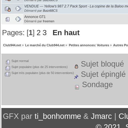
Démarré par
Butzi68CS
VENDUE --- Yellow's 987 2.7 Pack Sport - La copine de la Baloo 
Démarré par
Butzi68CS
Annonce GT1
Démarré par
freemen
Pages: [
1
]
2
3
En haut
Club944.net
»
Le marché du Club944.net
»
Petites annonces: Voitures
»
Autres P
Sujet normal
Sujet bloqué
Sujet populaire (plus de 25 interventions)
Sujet épinglé
Sujet très populaire (plus de 50 interventions)
Sondage
GFX par
ti_bonhomme
&
Jmarc
|
Cl
© 2021
,