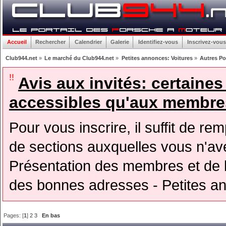
Accueil
Rechercher
Calendrier
Galerie
Identifiez-vous
Inscrivez-vous
Club944.net
»
Le marché du Club944.net
»
Petites annonces: Voitures
»
Autres P
!!
Avis aux invités: certaine
accessibles qu'aux membres
Pour vous inscrire, il suffit de rem
de sections auxquelles vous n'avez
Présentation des membres et de l
des bonnes adresses - Petites a
Pages: [
1
]
2
3
En bas