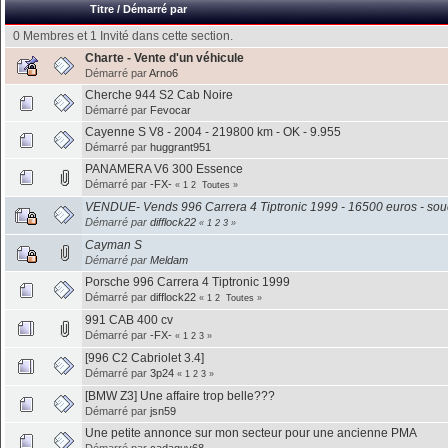
Titre
/
Démarré par
0 Membres et 1 Invité dans cette section.
Charte - Vente d'un véhicule
Démarré par
Arno6
Cherche 944 S2 Cab Noire
Démarré par
Fevocar
Cayenne S V8 - 2004 - 219800 km - OK - 9.955
Démarré par
huggrant951
PANAMERA V6 300 Essence
Démarré par
-FX-
«
1
2
Toutes
»
VENDUE- Vends 996 Carrera 4 Tiptronic 1999 - 16500 euros - souc
Démarré par
difflock22
«
1
2
3
»
Cayman S
Démarré par
Meldam
Porsche 996 Carrera 4 Tiptronic 1999
Démarré par
difflock22
«
1
2
Toutes
»
991 CAB 400 cv
Démarré par
-FX-
«
1
2
3
»
[996 C2 Cabriolet 3.4]
Démarré par
3p24
«
1
2
3
»
[BMW Z3] Une affaire trop belle???
Démarré par
jsn59
Une petite annonce sur mon secteur pour une ancienne PMA