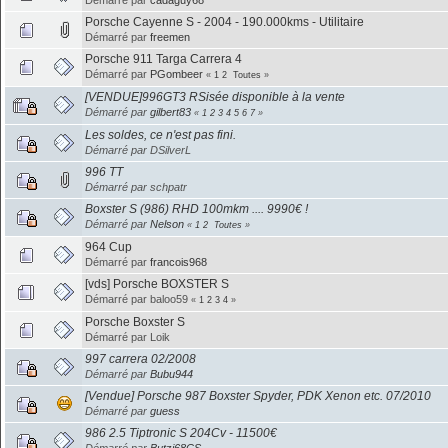
Démarré par
cadaguy68
Porsche Cayenne S - 2004 - 190.000kms - Utilitaire
Démarré par
freemen
Porsche 911 Targa Carrera 4
Démarré par
PGombeer
«
1
2
Toutes
»
[VENDUE]996GT3 RSisée disponible à la vente
Démarré par
gilbert83
«
1
2
3
4
5
6
7
»
Les soldes, ce n'est pas fini.
Démarré par DSilverL
996 TT
Démarré par schpatr
Boxster S (986) RHD 100mkm .... 9990€ !
Démarré par
Nelson
«
1
2
Toutes
»
964 Cup
Démarré par
francois968
[vds] Porsche BOXSTER S
Démarré par baloo59
«
1
2
3
4
»
Porsche Boxster S
Démarré par Loik
997 carrera 02/2008
Démarré par
Bubu944
[Vendue] Porsche 987 Boxster Spyder, PDK Xenon etc. 07/2010
Démarré par
guess
986 2.5 Tiptronic S 204Cv - 11500€