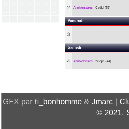
16
17
18
19
20
21
22
2
Anniversaires :
Cadiol (56)
23
24
25
26
27
28
29
30
Vendredi
3
Samedi
4
Anniversaires :
zelepe (44)
GFX par
ti_bonhomme
&
Jmarc
|
Cl
© 2021
,