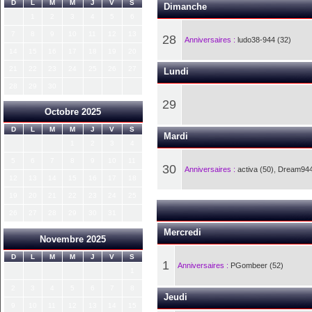
D
L
M
M
J
V
S
Dimanche
1
2
3
4
5
6
7
8
9
10
11
12
13
28
Anniversaires :
ludo38-944 (32)
14
15
16
17
18
19
20
21
22
23
24
25
26
27
Lundi
28
29
30
29
Octobre 2025
D
L
M
M
J
V
S
Mardi
1
2
3
4
5
6
7
8
9
10
11
30
Anniversaires :
activa (50)
,
Dream944
12
13
14
15
16
17
18
19
20
21
22
23
24
25
26
27
28
29
30
31
Mercredi
Novembre 2025
D
L
M
M
J
V
S
1
Anniversaires :
PGombeer (52)
1
2
3
4
5
6
7
8
Jeudi
9
10
11
12
13
14
15