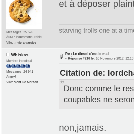
et à déposer pla
starving trolls one at a t
Messages: 25 526
Aura : incommensurable
Ville:
, riviera varoise
Re : Le diesel c'est le mal
Whiskas
«
Réponse #216 le:
10 Novembre 2012, 12:13
Membre intoxiqué
Citation de: lordc
Messages: 24 941
Angry!
Ville:
Mont De Marsan
Donc comme le reste
coupables ne seron
non,jamais.