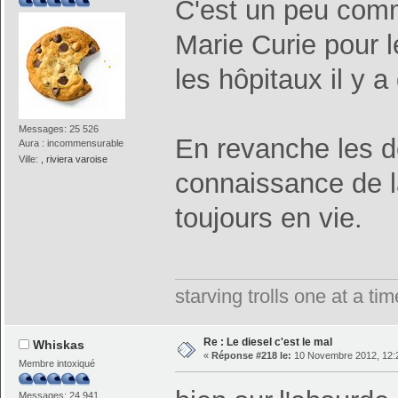
C'est un peu comm
Marie Curie pour l
les hôpitaux il y 
Messages: 25 526
En revanche les dé
Aura : incommensurable
Ville:
, riviera varoise
connaissance de l
toujours en vie.
starving trolls one at a t
Re : Le diesel c'est le mal
Whiskas
«
Réponse #218 le:
10 Novembre 2012, 12:
Membre intoxiqué
Messages: 24 941