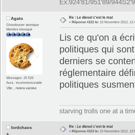
Ex:924'81/951'89/944S2'9
Re : Le diesel c'est le mal
Agato
«
Réponse #222 le:
10 Novembre 2012, 12:
Ghostbuster atomique
Membre intoxiqué
Lis ce qu'on a écr
politiques qui son
derniers se conten
réglementaire défi
Messages: 25 526
politiques susmen
Aura : incommensurable
Ville:
, riviera varoise
starving trolls one at a t
Re : Le diesel c'est le mal
lordchaos
«
Réponse #223 le:
10 Novembre 2012, 12:
☯