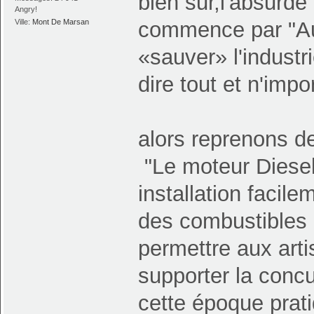
bien sur,l'absurde
Angry!
commence par "Au 
Ville:
Mont De Marsan
«sauver» l'industr
dire tout et n'impo
alors reprenons de
"Le moteur Diesel
installation facile
des combustibles 
permettre aux art
supporter la conc
cette époque prat