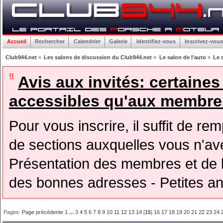
Accueil
Rechercher
Calendrier
Galerie
Identifiez-vous
Inscrivez-vous
Club944.net
»
Les salons de discussion du Club944.net
»
Le salon de l'auto
»
Le d
!!
Avis aux invités: certaine
accessibles qu'aux membres
Pour vous inscrire, il suffit de rem
de sections auxquelles vous n'avez
Présentation des membres et de l
des bonnes adresses - Petites a
Pages:
Page précédente
1
...
3
4
5
6
7
8
9
10
11
12
13
14
[
15
]
16
17
18
19
20
21
22
23
24