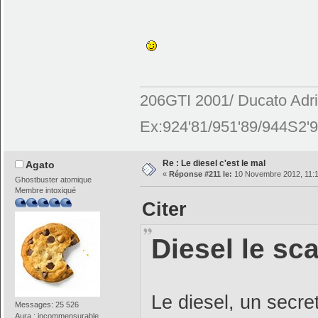
206GTI 2001/ Ducato Adr
Ex:924'81/951'89/944S2'9
Re : Le diesel c'est le mal
Agato
«
Réponse #211 le:
10 Novembre 2012, 11:1
Ghostbuster atomique
Membre intoxiqué
Citer
Diesel le sc
Le diesel, un secre
Messages: 25 526
Aura : incommensurable