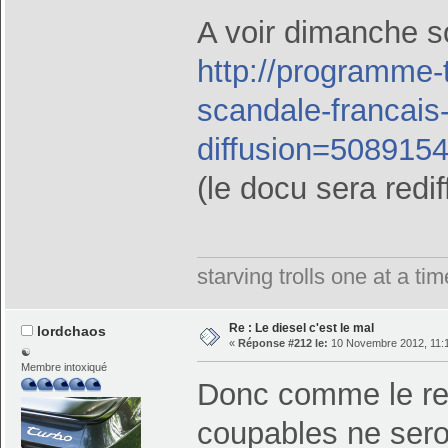
A voir dimanche s
http://programme-t
scandale-francai
diffusion=50891
(le docu sera redi
starving trolls one at a t
Re : Le diesel c'est le mal
lordchaos
«
Réponse #212 le:
10 Novembre 2012, 11:1
☯
Membre intoxiqué
Donc comme le rest
coupables ne sero