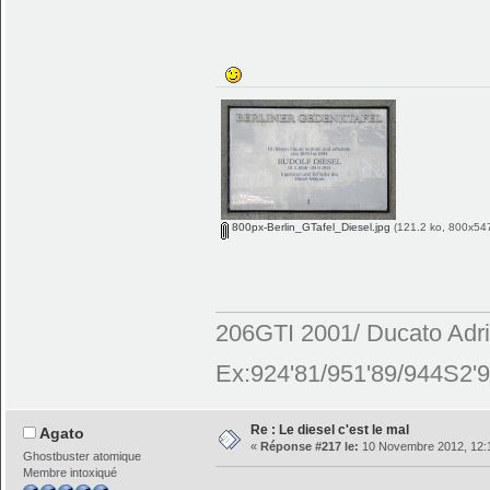
800px-Berlin_GTafel_Diesel.jpg
(121.2 ko, 800x547 
206GTI 2001/ Ducato Adr
Ex:924'81/951'89/944S2'9
Re : Le diesel c'est le mal
Agato
«
Réponse #217 le:
10 Novembre 2012, 12:
Ghostbuster atomique
Membre intoxiqué