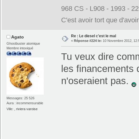
968 CS - L908 - 1993 - 2
C'est avoir tort que d'avoi
Re : Le diesel c'est le mal
Agato
«
Réponse #224 le:
10 Novembre 2012, 12:
Ghostbuster atomique
Membre intoxiqué
Tu veux dire comm
les financements d
n'oseraient pas.
Messages: 25 526
Aura : incommensurable
Ville:
, riviera varoise