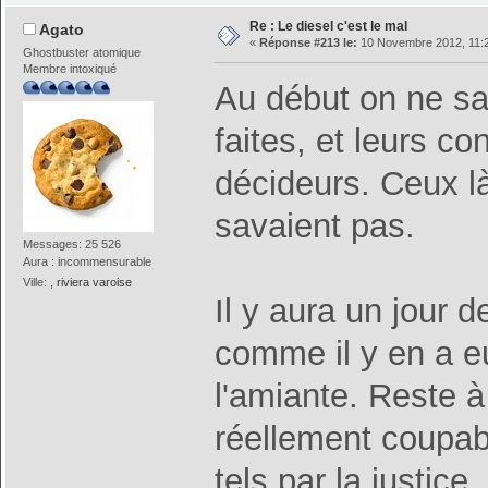
Re : Le diesel c'est le mal
Agato
«
Réponse #213 le:
10 Novembre 2012, 11:2
Ghostbuster atomique
Membre intoxiqué
Au début on ne sa
faites, et leurs 
décideurs. Ceux là
savaient pas.
Messages: 25 526
Aura : incommensurable
Ville:
, riviera varoise
Il y aura un jour 
comme il y en a e
l'amiante. Reste 
réellement coupa
tels par la justice.