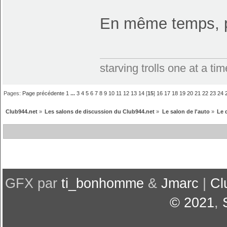
En même temps, pl
starving trolls one at a t
Pages:
Page précédente
1
...
3
4
5
6
7
8
9
10
11
12
13
14
[
15
]
16
17
18
19
20
21
22
23
24
Club944.net
»
Les salons de discussion du Club944.net
»
Le salon de l'auto
»
Le d
GFX par
ti_bonhomme
&
Jmarc
|
Cl
© 2021
,