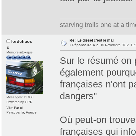
starving trolls one at a t
Re : Le diesel c'est le mal
lordchaos
«
Réponse #214 le:
10 Novembre 2012, 11:3
☯
Membre intoxiqué
Sur le résumé on 
également pourquo
françaises n'ont pa
dangers"
Messages: 11 080
Powered by HP'R
Ville:
Par ci
Pays: par là, France
Où peut-on trouver
françaises qui inf