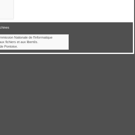
chines
ommission Nationale de l'Informatique
aux fichiers et aux libertés.
de Pontoise.