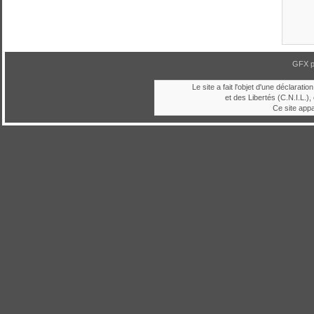
GFX 
Le site a fait l'objet d'une déclara
et des Libertés (C.N.I.L.), 
Ce site app