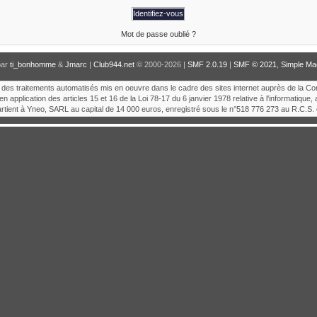
Mot de passe oublié ?
par
ti_bonhomme
&
Jmarc
|
Club944.net
© 2000-2026 |
SMF 2.0.19
|
SMF © 2021
,
Simple Ma
tion des traitements automatisés mis en oeuvre dans le cadre des sites internet auprès de la C
en application des articles 15 et 16 de la Loi 78-17 du 6 janvier 1978 relative à l'informatique, 
artient à Yneo, SARL au capital de 14 000 euros, enregistré sous le n°518 776 273 au R.C.S. 