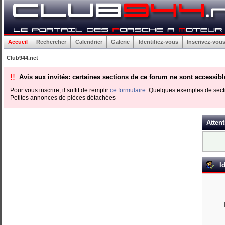
Accueil
Rechercher
Calendrier
Galerie
Identifiez-vous
Inscrivez-vou
Club944.net
!!
Avis aux invités: certaines sections de ce forum ne sont accessib
Pour vous inscrire, il suffit de remplir
ce formulaire
. Quelques exemples de secti
Petites annonces de pièces détachées
Attent
Id