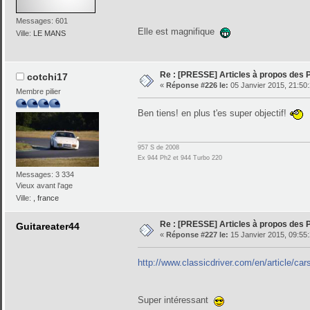
Messages: 601
Elle est magnifique
Ville:
LE MANS
Re : [PRESSE] Articles à propos des
cotchi17
«
Réponse #226 le:
05 Janvier 2015, 21:50:
Membre pilier
Ben tiens! en plus t'es super objectif!
957 S de 2008
Ex 944 Ph2 et 944 Turbo 220
Messages: 3 334
Vieux avant l'age
Ville:
, france
Re : [PRESSE] Articles à propos des
Guitareater44
«
Réponse #227 le:
15 Janvier 2015, 09:55:
http://www.classicdriver.com/en/article/c
Super intéressant