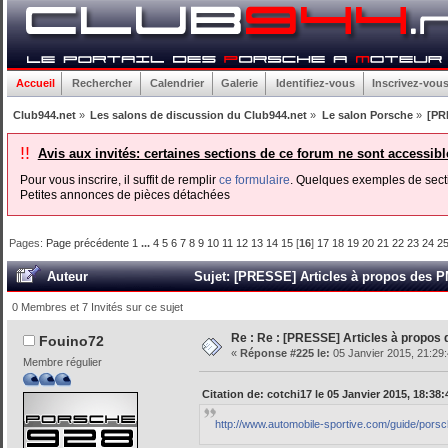
Accueil
Rechercher
Calendrier
Galerie
Identifiez-vous
Inscrivez-vou
Club944.net
»
Les salons de discussion du Club944.net
»
Le salon Porsche
»
[PR
!!
Avis aux invités: certaines sections de ce forum ne sont accessib
Pour vous inscrire, il suffit de remplir
ce formulaire
. Quelques exemples de secti
Petites annonces de pièces détachées
Pages:
Page précédente
1
...
4
5
6
7
8
9
10
11
12
13
14
15
[
16
]
17
18
19
20
21
22
23
24
2
Auteur
Sujet: [PRESSE] Articles à propos des P
0 Membres et 7 Invités sur ce sujet
Re : Re : [PRESSE] Articles à propos
Fouino72
«
Réponse #225 le:
05 Janvier 2015, 21:29:
Membre régulier
Citation de: cotchi17 le 05 Janvier 2015, 18:38:
http://www.automobile-sportive.com/guide/pors