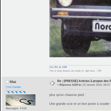
Une 951 de 1986
This is what dreams are made of, right here… PW
Re : [PRESSE] Articles à propos des
fifai
«
Réponse #229 le:
23 Janvier 2015, 08:37:
Chef d'atelier
plus qu'un chausse pied :
Une grande scie et un bon poste à souder 
Messages: 4 519