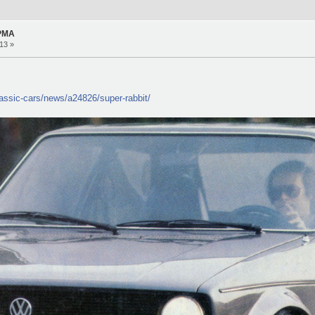
 PMA
13 »
lassic-cars/news/a24826/super-rabbit/