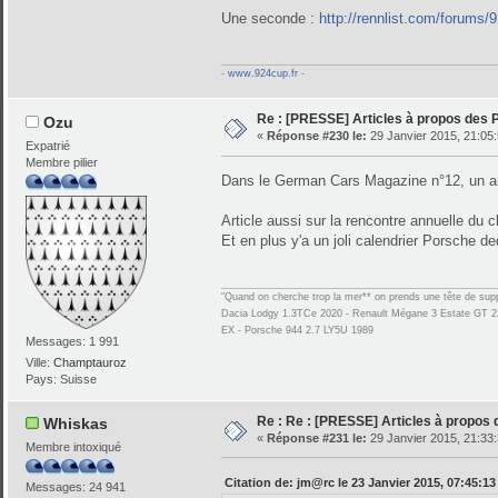
Une seconde :
http://rennlist.com/forums/
-
www.924cup.fr
-
Re : [PRESSE] Articles à propos des
Ozu
«
Réponse #230 le:
29 Janvier 2015, 21:05:
Expatrié
Membre pilier
Dans le German Cars Magazine n°12, un artic
Article aussi sur la rencontre annuelle d
Et en plus y'a un joli calendrier Porsche 
"Quand on cherche trop la mer** on prends une tête de supp
Dacia Lodgy 1.3TCe 2020 - Renault Mégane 3 Estate GT 2
EX - Porsche 944 2.7 LY5U 1989
Messages: 1 991
Ville:
Champtauroz
Pays: Suisse
Re : Re : [PRESSE] Articles à propos
Whiskas
«
Réponse #231 le:
29 Janvier 2015, 21:33:
Membre intoxiqué
Citation de: jm@rc le 23 Janvier 2015, 07:45:13
Messages: 24 941