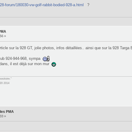
928-forum/180030-vw-golf-rabbit-bodied-928-a.html
?
 PMA
56 »
le sur la 928 GT, jolie photos, infos détaillées.. ainsi que sur la 928 Targa
u club 924-944-968, sympa
dedans, il est déjà sur mon mur
ositoire."
20 2014
 des PMA
33 »