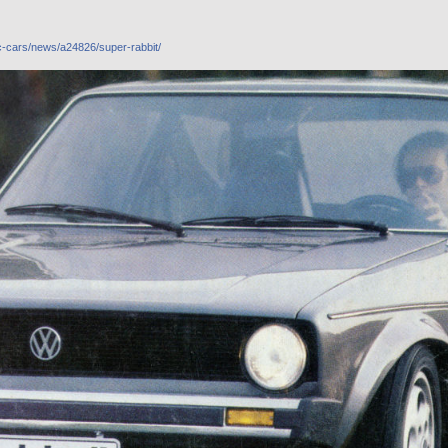
c-cars/news/a24826/super-rabbit/