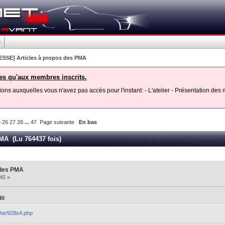
s
ESSE] Articles à propos des PMA
les qu'aux membres inscrits.
ons auxquelles vous n'avez pas accès pour l'instant: - L'atelier - Présentation de
5
26
27
28
...
47
Page suivante
En bas
MA (Lu 764437 fois)
 des PMA
45 »
40
che/928s4.php