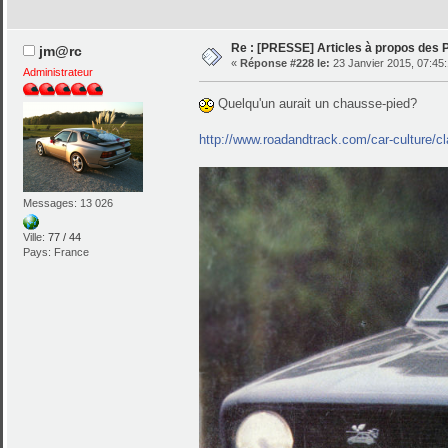
Re : [PRESSE] Articles à propos des
jm@rc
«
Réponse #228 le:
23 Janvier 2015, 07:45:
Administrateur
Quelqu'un aurait un chausse-pied?
http://www.roadandtrack.com/car-culture/c
Messages: 13 026
Ville:
77 / 44
Pays: France