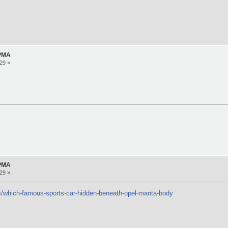
 PMA
29 »
 PMA
29 »
ars/which-famous-sports-car-hidden-beneath-opel-manta-body