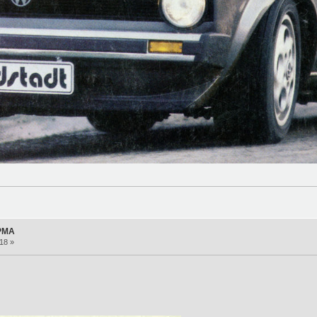
 PMA
18 »
: