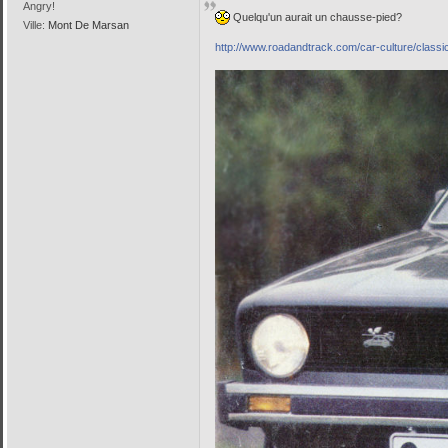
Angry!
Quelqu'un aurait un chausse-pied?
Ville:
Mont De Marsan
http://www.roadandtrack.com/car-culture/classi