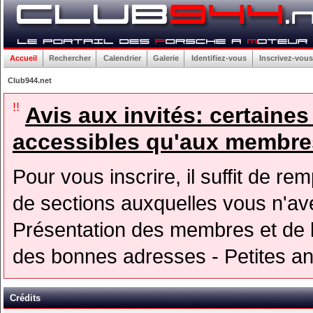
Accueil
Rechercher
Calendrier
Galerie
Identifiez-vous
Inscrivez-vous
Club944.net
!!
Avis aux invités: certaine
accessibles qu'aux membres
Pour vous inscrire, il suffit de rem
de sections auxquelles vous n'avez
Présentation des membres et de l
des bonnes adresses - Petites a
Crédits