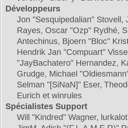
Développeurs
Jon "Sesquipedalian" Stovell, 
Rayes, Oscar "Ozp" Rydhé, S
Antechinus, Bjoern "Bloc" Kri
Hendrik Jan "Compuart" Visse
"JayBachatero" Hernandez, Ka
Grudge, Michael "Oldiesmann"
Selman "[SiNaN]" Eser, Theodo
Eurich et winrules
Spécialistes Support
Will "Kindred" Wagner, lurkalot
JimM, Adish "(F.L.A.M.E.R)" Pa