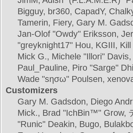
Bigguy, br360, CapadY, Chalk
Tamerin, Fiery, Gary M. Gads
Jan-Olof "Owdy" Eriksson, Jer
"greyknight17" Hou, KGIII, Kil
Mick G., Michele "Illori" Davis
Paul_Pauline, Piro "Sarge" Dh
Wade "sησω" Poulsen, xenova
Customizers
Gary M. Gadsdon, Diego André
Mick., Brad "IchBin™" Grow,
"Runic" Deakin, Bugo, Bulakbo