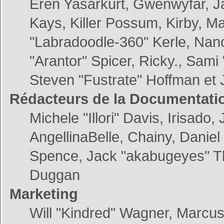
Eren Yasarkurt, Gwenwyfar, J
Kays, Killer Possum, Kirby, 
"Labradoodle-360" Kerle, Nano
"Arantor" Spicer, Ricky., Sam
Steven "Fustrate" Hoffman et 
Rédacteurs de la Documentati
Michele "Illori" Davis, Irisad
AngellinaBelle, Chainy, Daniel
Spence, Jack "akabugeyes" Th
Duggan
Marketing
Will "Kindred" Wagner, Marcu