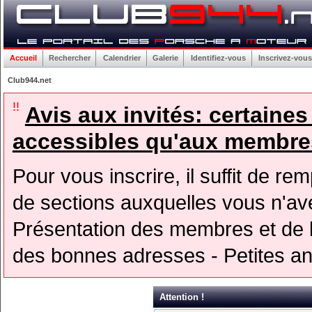
Accueil
Rechercher
Calendrier
Galerie
Identifiez-vous
Inscrivez-vous
Club944.net
!!
Avis aux invités: certaine
accessibles qu'aux membres
Pour vous inscrire, il suffit de rem
de sections auxquelles vous n'avez
Présentation des membres et de l
des bonnes adresses - Petites a
Attention !