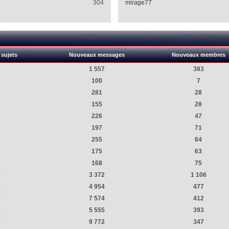
304
mirage77
sujets
Nouveaux messages
Nouveaux membres
1 557
383
100
7
281
28
155
28
226
47
197
71
255
64
175
63
168
75
5
3 372
1 106
0
4 954
477
3
7 574
412
1
5 555
393
4
9 772
347