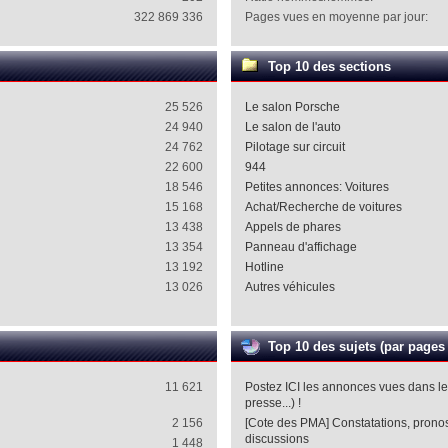
322 869 336
Pages vues en moyenne par jour:
Top 10 des sections
25 526
Le salon Porsche
24 940
Le salon de l'auto
24 762
Pilotage sur circuit
22 600
944
18 546
Petites annonces: Voitures
15 168
Achat/Recherche de voitures
13 438
Appels de phares
13 354
Panneau d'affichage
13 192
Hotline
13 026
Autres véhicules
Top 10 des sujets (par pages
11 621
Postez ICI les annonces vues dans l
presse...) !
2 156
[Cote des PMA] Constatations, pronost
discussions
1 448