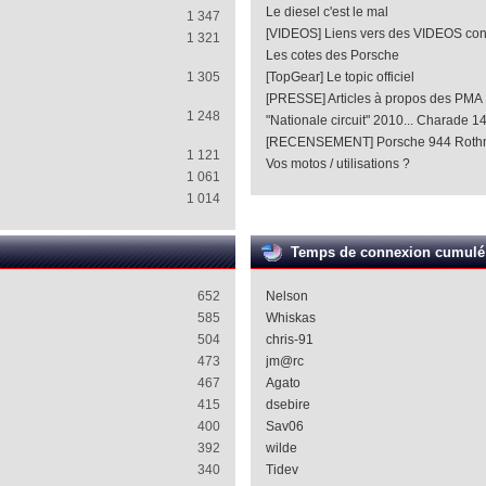
Le diesel c'est le mal
1 347
[VIDEOS] Liens vers des VIDEOS co
1 321
Les cotes des Porsche
1 305
[TopGear] Le topic officiel
[PRESSE] Articles à propos des PMA
1 248
"Nationale circuit" 2010... Charade 1
[RECENSEMENT] Porsche 944 Roth
1 121
Vos motos / utilisations ?
1 061
1 014
Temps de connexion cumulé
652
Nelson
585
Whiskas
504
chris-91
473
jm@rc
467
Agato
415
dsebire
400
Sav06
392
wilde
340
Tidev