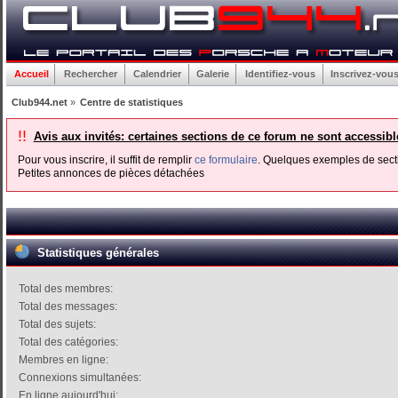
Accueil
Rechercher
Calendrier
Galerie
Identifiez-vous
Inscrivez-vou
Club944.net
»
Centre de statistiques
!!
Avis aux invités: certaines sections de ce forum ne sont accessib
Pour vous inscrire, il suffit de remplir
ce formulaire
. Quelques exemples de secti
Petites annonces de pièces détachées
Statistiques générales
Total des membres:
Total des messages:
Total des sujets:
Total des catégories:
Membres en ligne:
Connexions simultanées:
En ligne aujourd'hui: