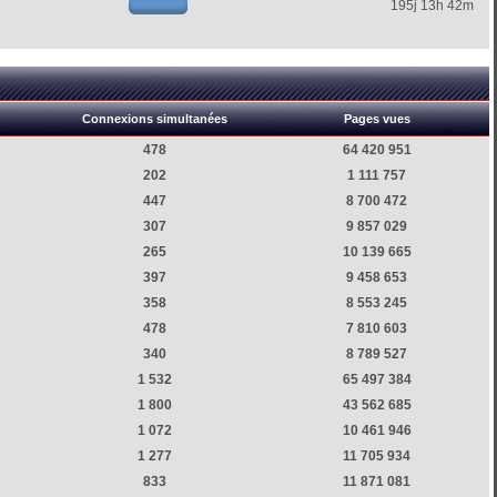
195j 13h 42m
Connexions simultanées
Pages vues
478
64 420 951
202
1 111 757
447
8 700 472
307
9 857 029
265
10 139 665
397
9 458 653
358
8 553 245
478
7 810 603
340
8 789 527
1 532
65 497 384
1 800
43 562 685
1 072
10 461 946
1 277
11 705 934
833
11 871 081