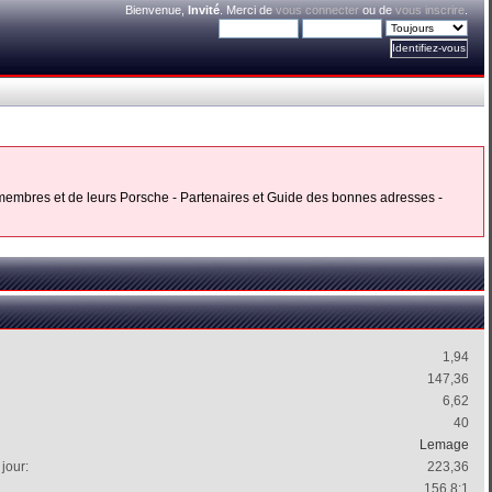
Bienvenue,
Invité
. Merci de
vous connecter
ou de
vous inscrire
.
s membres et de leurs Porsche - Partenaires et Guide des bonnes adresses -
1,94
147,36
6,62
40
Lemage
jour:
223,36
156.8:1