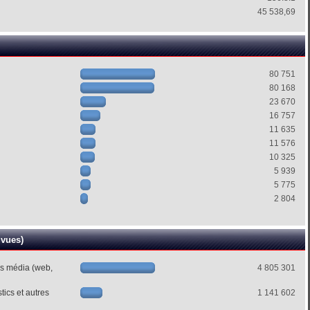
45 538,69
80 751
80 168
23 670
16 757
11 635
11 576
10 325
5 939
5 775
2 804
 vues)
es média (web,
4 805 301
ics et autres
1 141 602