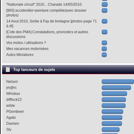
"Nationale circuit" 2010... Charade 14/05/2010
[965] accidentée+peinture complète(avec dossier
photos)
14 Aout 2010, Sortie à Fay de bretagne [photos page 71
à dl]
[Cote des PMA] Constatations, pronostics et autres
discussions
Vos motos / utilisations ?
Mes vacances motorisées
Autos Miniatures
Top lanceurs de sujets
Nelson
jm@rc
Whiskas
difflock22
wilde
PGombeer
Agato
Damien
Sly