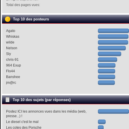
Total des pages vues:
Top 10 des posteurs
Agato
Whiskas
wilde
Nelson
Sly
chris-91
964 Exup
Flo44
Banshee
jm@rc
Top 10 des sujets (par réponses)
Postez ICI les annonces vues dans les média (web,
presse...) !
Le diesel c'est le mal
Les cotes des Porsche