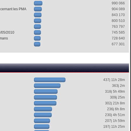
990 066
ncernant les PMA
904 089
843 170
800 510
763 797
4/05/2010
745 585
mans
728 640
677 301
437j 11h 28m
363j 2m
318j 5h 49m
309j 25m
302j 21h 8m
236j 6h 8m
230j 4h 51m
207j 1h 59m
197j 11h 25m