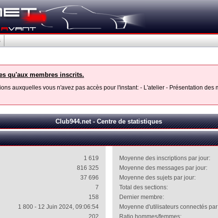
s
les qu'aux membres inscrits.
ons auxquelles vous n'avez pas accès pour l'instant: - L'atelier - Présentation de
Club944.net - Centre de statistiques
1 619
Moyenne des inscriptions par jour:
816 325
Moyenne des messages par jour:
37 696
Moyenne des sujets par jour:
7
Total des sections:
158
Dernier membre:
1 800 - 12 Juin 2024, 09:06:54
Moyenne d'utilisateurs connectés par 
202
Ratio hommes/femmes: