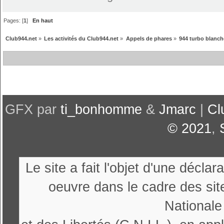
Pages: [
1
]
En haut
Club944.net
»
Les activités du Club944.net
»
Appels de phares
»
944 turbo blanche
GFX par
ti_bonhomme
&
Jmarc
|
Cl
© 2021
,
Le site a fait l'objet d'une décl
oeuvre dans le cadre des sit
Nationale