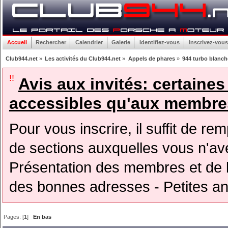
Accueil
Rechercher
Calendrier
Galerie
Identifiez-vous
Inscrivez-vous
Club944.net
»
Les activités du Club944.net
»
Appels de phares
»
944 turbo blanche
!!
Avis aux invités: certaine
accessibles qu'aux membres
Pour vous inscrire, il suffit de rem
de sections auxquelles vous n'avez
Présentation des membres et de l
des bonnes adresses - Petites a
Pages: [
1
]
En bas