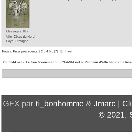
Messages: 817
Ville:
Côtes du Nord
Pays: Bretagne
Pages:
Page précédente
1
2
3
4
5
6
[
7
]
En haut
Club944.net
»
Le fonctionnement du Club944.net
»
Panneau d'affichage
»
Le livr
GFX par
ti_bonhomme
&
Jmarc
|
Cl
© 2021
,