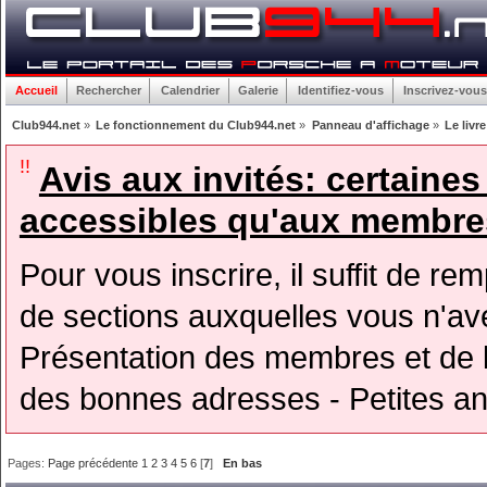
Accueil
Rechercher
Calendrier
Galerie
Identifiez-vous
Inscrivez-vous
Club944.net
»
Le fonctionnement du Club944.net
»
Panneau d'affichage
»
Le livr
!!
Avis aux invités: certaine
accessibles qu'aux membres
Pour vous inscrire, il suffit de rem
de sections auxquelles vous n'avez
Présentation des membres et de l
des bonnes adresses - Petites a
Pages:
Page précédente
1
2
3
4
5
6
[
7
]
En bas