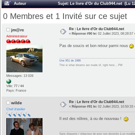
Auteur
Sujet: Le livre d'Or du Club944.net (Lu 1
0 Membres et 1 Invité sur ce sujet
Re : Le livre d'Or du Club944.net
jm@rc
«
Réponse #90 le:
02 Juillet 2023, 08:28:57 
Administrateur
Pas de soucis et bon retour parmi nous
Une 951 de 1986
This is what dreams are made of, right here… PW
Messages: 13 026
Ville:
77 / 44
Pays: France
Re : Le livre d'Or du Club944.net
wilde
«
Réponse #91 le:
02 Juillet 2023, 10:50:33 
Chef d'atelier
Il est des nôtres, à ou de nouveau !
Sans étiquette / rédacteur de post non destinés à un modèle e