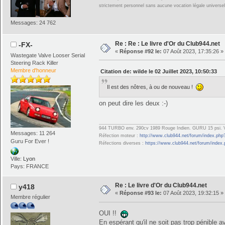
strictement personnel sans aucune vocation légale universell
Messages: 24 762
Re : Re : Le livre d'Or du Club944.net
-FX-
«
Réponse #92 le:
07 Août 2023, 17:35:26 »
Wastegate Valve Looser Serial
Steering Rack Killer
Membre d'honneur
Citation de: wilde le 02 Juillet 2023, 10:50:33
Il est des nôtres, à ou de nouveau !
on peut dire les deux :-)
944 TURBO env. 290cv 1989 Rouge Indien. GURU 15 psi. V
Messages: 11 264
Réfection moteur :
http://www.club944.net/forum/index.php
Guru For Ever !
Réfections diverses :
https://www.club944.net/forum/index
Ville:
Lyon
Pays: FRANCE
Re : Le livre d'Or du Club944.net
y418
«
Réponse #93 le:
07 Août 2023, 19:32:15 »
Membre régulier
OUI !!
En espérant qu'il ne soit pas trop pénible 