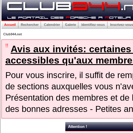
Accueil
Rechercher
Calendrier
Galerie
Identifiez-vous
Inscrivez-vous
Club944.net
!!
Avis aux invités: certaine
accessibles qu'aux membres
Pour vous inscrire, il suffit de rem
de sections auxquelles vous n'avez
Présentation des membres et de l
des bonnes adresses - Petites a
Attention !