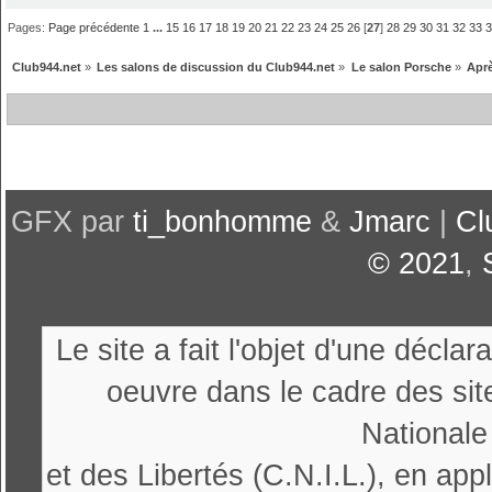
Pages:
Page précédente
1
...
15
16
17
18
19
20
21
22
23
24
25
26
[
27
]
28
29
30
31
32
33
Club944.net
»
Les salons de discussion du Club944.net
»
Le salon Porsche
»
Aprè
GFX par
ti_bonhomme
&
Jmarc
|
Cl
© 2021
,
Le site a fait l'objet d'une décl
oeuvre dans le cadre des sit
Nationale
et des Libertés (C.N.I.L.), en appl