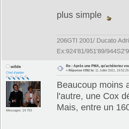
plus simple
206GTI 2001/ Ducato Adr
Ex:924'81/951'89/944S2'9
Re : Après une PMA, qu'achèteriez vo
wilde
«
Réponse #392 le:
11 Juillet 2021, 19:52:25
Chef d'atelier
Beaucoup moins ar
l'autre, une Cox d
Mais, entre un 1600
Messages: 24 763