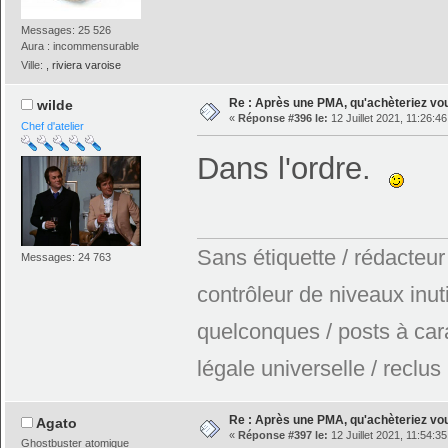
Messages: 25 526
Aura : incommensurable
Ville:
, riviera varoise
Re : Après une PMA, qu'achèteriez vo
wilde
«
Réponse #396 le:
12 Juillet 2021, 11:26:46
Chef d'atelier
Dans l'ordre.
Sans étiquette / rédacteur
Messages: 24 763
contrôleur de niveaux inuti
quelconques / posts à car
légale universelle / reclus
Re : Après une PMA, qu'achèteriez vo
Agato
«
Réponse #397 le:
12 Juillet 2021, 11:54:35
Ghostbuster atomique