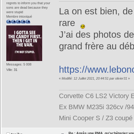
regrets to inform you that your
sons are dead because they
La on est bien, de
were stupid
Membre intoxiqué
rare
J’ai des photos d
grand frère au dé
Messages: 5 008
https://www.lebon
Ville:
31
«
Modifié: 12 Juillet 2021, 20:44:51 par olivier31
»
Corvette C6 LS2 Victory E
Ex BMW M235i 326cv /944
Mini Cooper S / Z3 coupé 2
Re : Après une PMA, qu'achèteriez vo