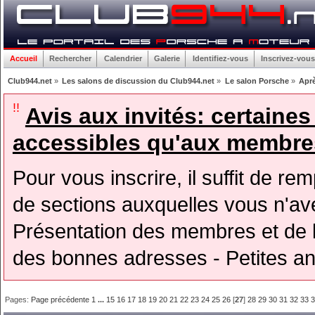
Accueil
Rechercher
Calendrier
Galerie
Identifiez-vous
Inscrivez-vous
Club944.net
»
Les salons de discussion du Club944.net
»
Le salon Porsche
»
Aprè
!!
Avis aux invités: certaine
accessibles qu'aux membres
Pour vous inscrire, il suffit de rem
de sections auxquelles vous n'avez
Présentation des membres et de l
des bonnes adresses - Petites a
Pages:
Page précédente
1
...
15
16
17
18
19
20
21
22
23
24
25
26
[
27
]
28
29
30
31
32
33