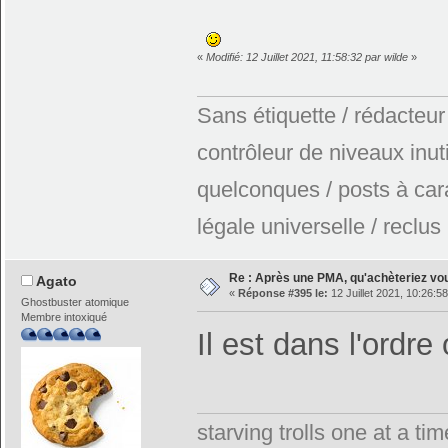
«
Modifié: 12 Juillet 2021, 11:58:32 par wilde
»
Sans étiquette / rédacteur
contrôleur de niveaux inuti
quelconques / posts à car
légale universelle / reclus
Re : Après une PMA, qu'achèteriez vo
Agato
«
Réponse #395 le:
12 Juillet 2021, 10:26:58
Ghostbuster atomique
Membre intoxiqué
Il est dans l'ordr
starving trolls one at a t