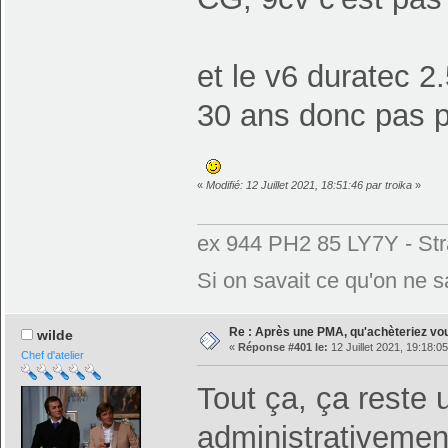
et le v6 duratec 2
30 ans donc pas 
«
Modifié: 12 Juillet 2021, 18:51:46 par troika
»
ex 944 PH2 85 LY7Y - Str
Si on savait ce qu'on ne sa
Re : Après une PMA, qu'achèteriez vo
wilde
«
Réponse #401 le:
12 Juillet 2021, 19:18:05
Chef d'atelier
Tout ça, ça reste u
administrativemen