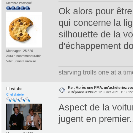
Membre intoxiqué
Ok alors pour être
qui concerne la lig
silhouette de la vo
d'échappement don
Messages: 25 526
Aura : incommensurable
Ville:
, riviera varoise
starving trolls one at a t
Re : Après une PMA, qu'achèteriez vo
wilde
«
Réponse #398 le:
12 Juillet 2021, 11:55:22
Chef d'atelier
Aspect de la voit
jugent en premier