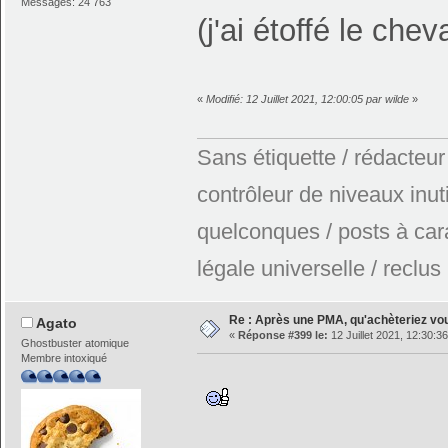
Messages: 24 763
(j'ai étoffé le chev
«
Modifié: 12 Juillet 2021, 12:00:05 par wilde
»
Sans étiquette / rédacteur
contrôleur de niveaux inuti
quelconques / posts à car
légale universelle / reclus
Re : Après une PMA, qu'achèteriez vo
Agato
«
Réponse #399 le:
12 Juillet 2021, 12:30:36
Ghostbuster atomique
Membre intoxiqué