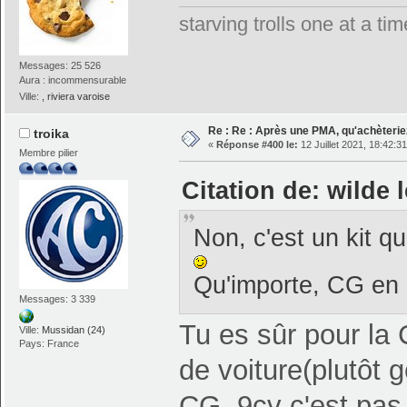
starving trolls one at a t
Messages: 25 526
Aura : incommensurable
Ville:
, riviera varoise
Re : Re : Après une PMA, qu'achèterie
troika
«
Réponse #400 le:
12 Juillet 2021, 18:42:31
Membre pilier
Citation de: wilde l
Non, c'est un kit qu
Qu'importe, CG en r
Messages: 3 339
Tu es sûr pour la 
Ville:
Mussidan (24)
Pays: France
de voiture(plutôt
CG, 9cv c'est pas