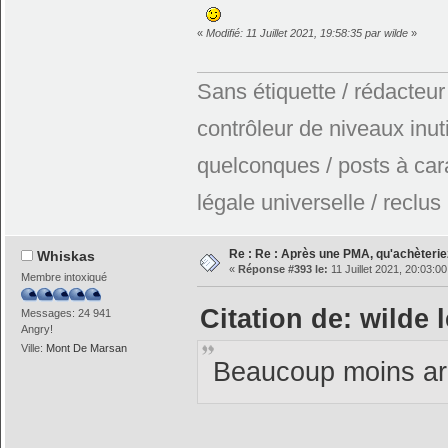
«
Modifié: 11 Juillet 2021, 19:58:35 par wilde
»
Sans étiquette / rédacteur
contrôleur de niveaux inuti
quelconques / posts à car
légale universelle / reclus
Re : Re : Après une PMA, qu'achèterie
Whiskas
«
Réponse #393 le:
11 Juillet 2021, 20:03:00
Membre intoxiqué
Citation de: wilde l
Messages: 24 941
Angry!
Ville:
Mont De Marsan
Beaucoup moins arra