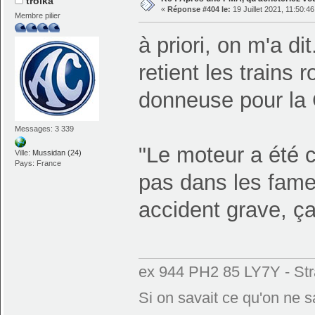
troika
«
Réponse #404 le:
19 Juillet 2021, 11:50:46
Membre pilier
à priori, on m'a di
retient les trains 
donneuse pour la 
Messages: 3 339
"Le moteur a été 
Ville:
Mussidan (24)
Pays: France
pas dans les fameu
accident grave, ç
ex 944 PH2 85 LY7Y - Str
Si on savait ce qu'on ne sa