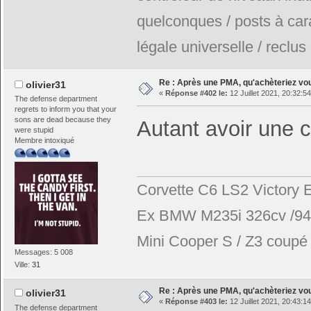
quelconques / posts à car
légale universelle / reclus
Re : Après une PMA, qu'achèteriez vo
olivier31
«
Réponse #402 le:
12 Juillet 2021, 20:32:54
The defense department
regrets to inform you that your
sons are dead because they
Autant avoir une 
were stupid
Membre intoxiqué
Corvette C6 LS2 Victory E
Ex BMW M235i 326cv /944
Mini Cooper S / Z3 coupé 2
Messages: 5 008
Ville:
31
Re : Après une PMA, qu'achèteriez vo
olivier31
«
Réponse #403 le:
12 Juillet 2021, 20:43:14
The defense department