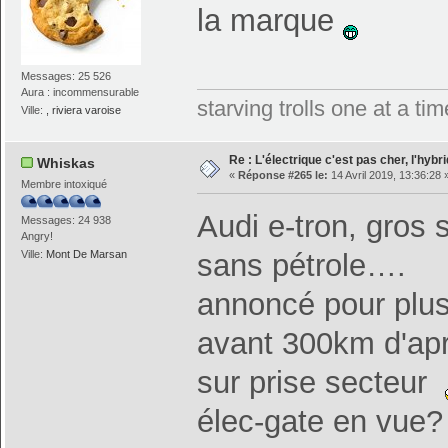
la marque
Messages: 25 526
Aura : incommensurable
starving trolls one at a t
Ville:
, riviera varoise
Re : L'électrique c'est pas cher, l'hybr
Whiskas
«
Réponse #265 le:
14 Avril 2019, 13:36:28 
Membre intoxiqué
Audi e-tron, gros
Messages: 24 938
Angry!
sans pétrole….
Ville:
Mont De Marsan
annoncé pour plus
avant 300km d'ap
sur prise secteur
élec-gate en vue?