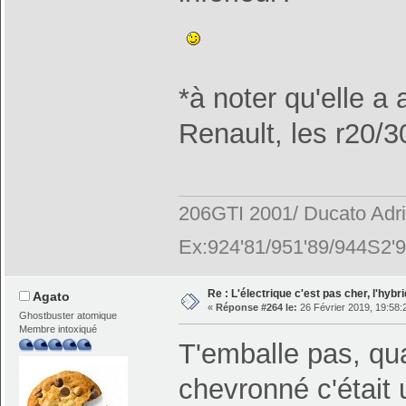
*à noter qu'elle a
Renault, les r20/3
206GTI 2001/ Ducato Adr
Ex:924'81/951'89/944S2'9
Re : L'électrique c'est pas cher, l'hybr
Agato
«
Réponse #264 le:
26 Février 2019, 19:58:
Ghostbuster atomique
Membre intoxiqué
T'emballe pas, qu
chevronné c'était