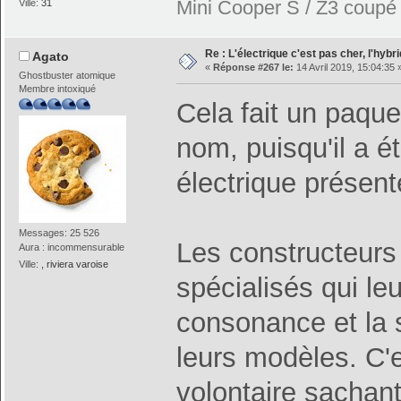
Mini Cooper S / Z3 coupé 2
Ville:
31
Re : L'électrique c'est pas cher, l'hybr
Agato
«
Réponse #267 le:
14 Avril 2019, 15:04:35 
Ghostbuster atomique
Membre intoxiqué
Cela fait un paque
nom, puisqu'il a é
électrique présent
Messages: 25 526
Les constructeurs 
Aura : incommensurable
Ville:
, riviera varoise
spécialisés qui le
consonance et la 
leurs modèles. C'
volontaire sachant