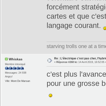
forcément stratégiq
cartes et que c'es
langage courant.
starving trolls one at a t
Re : L'électrique c'est pas cher, l'hybr
Whiskas
«
Réponse #268 le:
14 Avril 2019, 16:52:05 
Membre intoxiqué
c'est plus l'avanc
Messages: 24 938
Angry!
pour une grosse
Ville:
Mont De Marsan