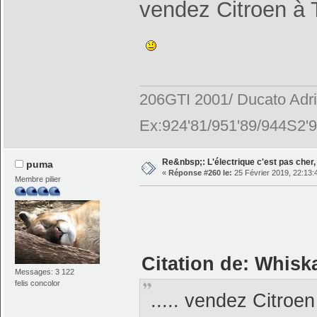
vendez Citroen à 
206GTI 2001/ Ducato Adr
Ex:924'81/951'89/944S2'9
Re&nbsp;: L'électrique c'est pas cher, 
puma
«
Réponse #260 le:
25 Février 2019, 22:13:
Membre pilier
Citation de: Whiska
Messages: 3 122
felis concolor
..... vendez Citroen