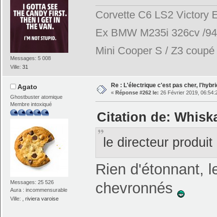
Corvette C6 LS2 Victory E
Ex BMW M235i 326cv /944
Mini Cooper S / Z3 coupé 2
Messages: 5 008
Ville:
31
Re : L'électrique c'est pas cher, l'hybr
Agato
«
Réponse #262 le:
26 Février 2019, 06:54:
Ghostbuster atomique
Membre intoxiqué
Citation de: Whiska
le directeur produi
Rien d'étonnant, 
Messages: 25 526
chevronnés
Aura : incommensurable
Ville:
, riviera varoise