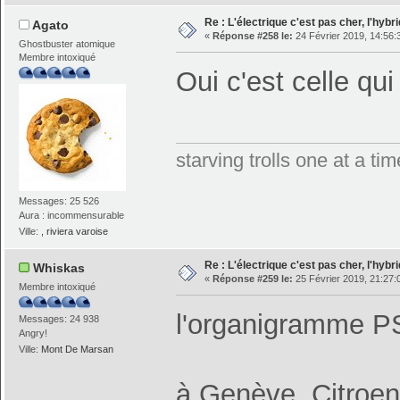
Re : L'électrique c'est pas cher, l'hybr
Agato
«
Réponse #258 le:
24 Février 2019, 14:56:
Ghostbuster atomique
Membre intoxiqué
Oui c'est celle qu
starving trolls one at a t
Messages: 25 526
Aura : incommensurable
Ville:
, riviera varoise
Re : L'électrique c'est pas cher, l'hybr
Whiskas
«
Réponse #259 le:
25 Février 2019, 21:27:
Membre intoxiqué
l'organigramme PS
Messages: 24 938
Angry!
Ville:
Mont De Marsan
à Genève, Citroen