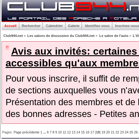
Accueil
Rechercher
Calendrier
Galerie
Identifiez-vous
Inscrivez-vous
Club944.net
»
Les salons de discussion du Club944.net
»
Le salon de l'auto
»
L'é
!!
Avis aux invités: certaine
accessibles qu'aux membres
Pour vous inscrire, il suffit de rem
de sections auxquelles vous n'avez
Présentation des membres et de l
des bonnes adresses - Petites a
Pages:
Page précédente
1
...
6
7
8
9
10
11
12
13
14
15
16
17
[
18
]
19
20
21
22
23
24
25
26