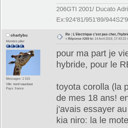
206GTI 2001/ Ducato Adr
Ex:924'81/951'89/944S2'9
Re : L'électrique c'est pas cher, l'hybr
charlybu
«
Réponse #269 le:
14 Avril 2019, 17:43:23 
Membre pilier
pour ma part je vie
hybride, pour le 
Messages: 1 515
toyota corolla (la 
Ville:
nord vaucluse
Pays: france
de mes 18 ans! en
j'avais essayer au
kia niro: la le mo