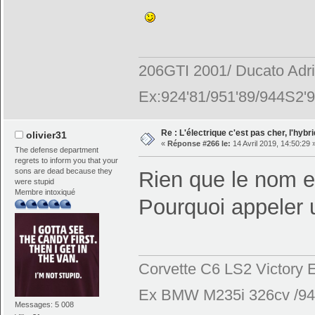
206GTI 2001/ Ducato Adr
Ex:924'81/951'89/944S2'9
Re : L'électrique c'est pas cher, l'hybr
olivier31
«
Réponse #266 le:
14 Avril 2019, 14:50:29 
The defense department
regrets to inform you that your
sons are dead because they
Rien que le nom 
were stupid
Membre intoxiqué
Pourquoi appeler
Corvette C6 LS2 Victory E
Ex BMW M235i 326cv /944
Messages: 5 008