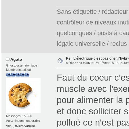
Sans étiquette / rédacteur
contrôleur de niveaux inuti
quelconques / posts à car
légale universelle / reclus
Re : L'électrique c'est pas cher, l'hybr
Agato
«
Réponse #256 le:
24 Février 2019, 14:18:
Ghostbuster atomique
Membre intoxiqué
Faut du coeur c'es
muscle avec l'exe
pour alimenter la 
et donc solliciter
Messages: 25 526
pollué ce n'est pa
Aura : incommensurable
Ville:
, riviera varoise