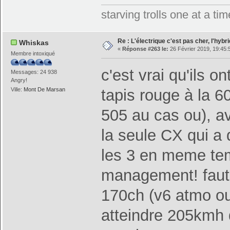
starving trolls one at a t
Re : L'électrique c'est pas cher, l'hybr
Whiskas
«
Réponse #263 le:
26 Février 2019, 19:45:
Membre intoxiqué
c'est vrai qu'ils 
Messages: 24 938
Angry!
tapis rouge à la 6
Ville:
Mont De Marsan
505 au cas ou), av
la seule CX qui a 
les 3 en meme tem
management! faut 
170ch (v6 atmo ou
atteindre 205kmh