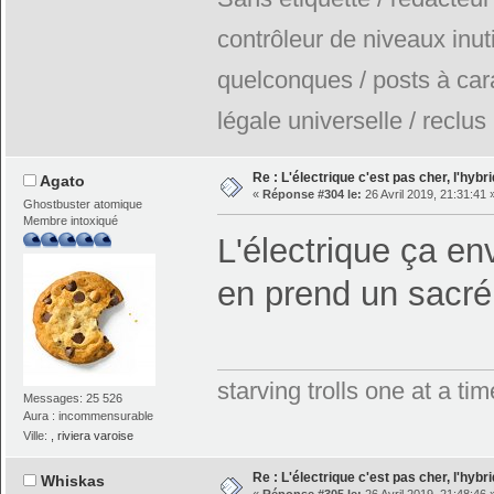
contrôleur de niveaux inuti
quelconques / posts à car
légale universelle / reclus
Re : L'électrique c'est pas cher, l'hybr
Agato
«
Réponse #304 le:
26 Avril 2019, 21:31:41 
Ghostbuster atomique
Membre intoxiqué
L'électrique ça e
en prend un sacré
starving trolls one at a t
Messages: 25 526
Aura : incommensurable
Ville:
, riviera varoise
Re : L'électrique c'est pas cher, l'hybr
Whiskas