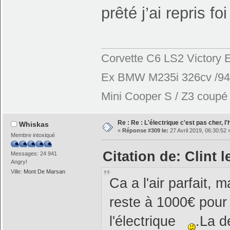
prêté j’ai repris foi
Corvette C6 LS2 Victory E
Ex BMW M235i 326cv /944
Mini Cooper S / Z3 coupé 2
Re : Re : L'électrique c'est pas cher, l
Whiskas
«
Réponse #309 le:
27 Avril 2019, 06:30:52 
Membre intoxiqué
Citation de: Clint l
Messages: 24 941
Angry!
Ville:
Mont De Marsan
Ca a l'air parfait, m
reste à 1000€ pour
l'électrique
.La d