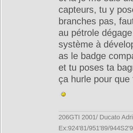
capteurs, tu y pos
branches pas, fau
au pétrole dégag
système à dévelop
as le badge compat
et tu poses ta bag
ça hurle pour que
206GTI 2001/ Ducato Adr
Ex:924'81/951'89/944S2'9