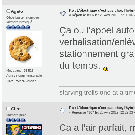
Re : L'électrique c'est pas cher, l'hybr
Agato
«
Réponse #306 le:
26 Avril 2019, 22:00:06 
Ghostbuster atomique
Membre intoxiqué
Ça ou l'appel aut
verbalisation/enl
stationnement gra
du temps.
Messages: 25 526
Aura : incommensurable
Ville:
, riviera varoise
starving trolls one at a t
Re : L'électrique c'est pas cher, l'hybr
Clint
«
Réponse #307 le:
26 Avril 2019, 22:22:23 
Membre pilier
Ca a l'air parfait,