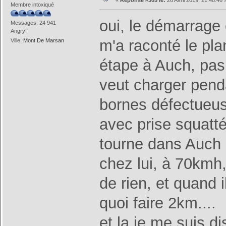
«
Réponse #305 le:
26 Avril 2019, 21:48:46 
Membre intoxiqué
oui, le démarrage 
Messages: 24 941
Angry!
m'a raconté le pla
Ville:
Mont De Marsan
étape à Auch, pas l
veut charger pend
bornes défectueus
avec prise squatté
tourne dans Auch l
chez lui, à 70kmh,
de rien, et quand il
quoi faire 2km....
et la je me suis d