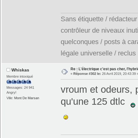
Sans étiquette / rédacteur
contrôleur de niveaux inuti
quelconques / posts à car
légale universelle / reclus
Re : L'électrique c'est pas cher, l'hybr
Whiskas
«
Réponse #302 le:
26 Avril 2019, 20:43:39 
Membre intoxiqué
vroum et odeurs, p
Messages: 24 941
Angry!
qu'une 125 dtlc
Ville:
Mont De Marsan