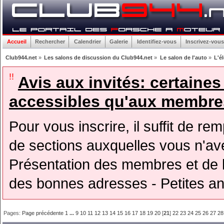
Accueil
Rechercher
Calendrier
Galerie
Identifiez-vous
Inscrivez-vous
Club944.net
»
Les salons de discussion du Club944.net
»
Le salon de l'auto
»
L'é
!!
Avis aux invités: certaine
accessibles qu'aux membres
Pour vous inscrire, il suffit de rem
de sections auxquelles vous n'avez
Présentation des membres et de l
des bonnes adresses - Petites a
Pages:
Page précédente
1
...
9
10
11
12
13
14
15
16
17
18
19
20
[
21
]
22
23
24
25
26
27
28