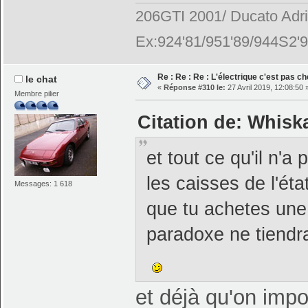
206GTI 2001/ Ducato Adr
Ex:924'81/951'89/944S2'9
Re : Re : Re : L'électrique c'est pas ch
le chat
«
Réponse #310 le:
27 Avril 2019, 12:08:50 
Membre pilier
Citation de: Whiska
et tout ce qu'il n
les caisses de l'ét
Messages: 1 618
que tu achetes une 
paradoxe ne tiend
et déjà qu'on impo