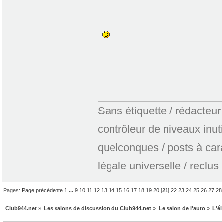
Sans étiquette / rédacteur
contrôleur de niveaux inuti
quelconques / posts à car
légale universelle / reclus
Pages:
Page précédente
1
...
9
10
11
12
13
14
15
16
17
18
19
20
[
21
]
22
23
24
25
26
27
28
Club944.net
»
Les salons de discussion du Club944.net
»
Le salon de l'auto
»
L'é