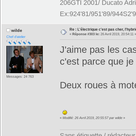
206GTI 2001/ Ducato Adr
Ex:924'81/951'89/944S2'9
Re : L'électrique c'est pas cher, l'hybr
wilde
«
Réponse #303 le:
26 Avril 2019, 20:54:11 
Chef d'atelier
J'aime pas les ca
c'est parce que je
Messages: 24 763
Deux roues à mote
«
Modifié: 26 Avril 2019, 20:55:57 par wilde
»
Sans étiquette / rédacteur