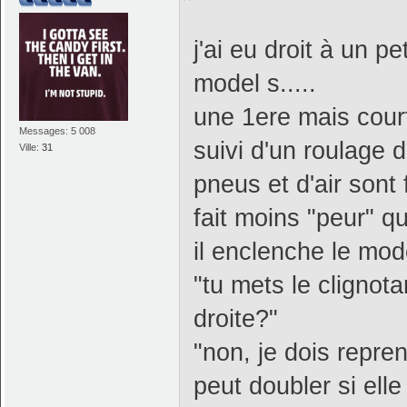
j'ai eu droit à un p
model s.....
une 1ere mais court
Messages: 5 008
suivi d'un roulage 
Ville:
31
pneus et d'air sont
fait moins "peur" q
il enclenche le m
"tu mets le clignotan
droite?"
"non, je dois repre
peut doubler si elle