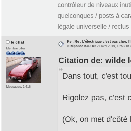
contrôleur de niveaux inuti
quelconques / posts à car
légale universelle / reclus
Re : Re : L'électrique c'est pas cher, l
le chat
«
Réponse #313 le:
27 Avril 2019, 12:53:18 
Membre pilier
Citation de: wilde 
Dans tout, c'est tou
Messages: 1 618
Rigolez pas, c'est 
(Ok, on met d'côté l