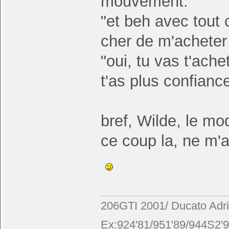
mouvement:
"et beh avec tout
cher de m'acheter d
"oui, tu vas t'ac
t'as plus confian
bref, Wilde, le mod
ce coup la, ne m'
206GTI 2001/ Ducato Adr
Ex:924'81/951'89/944S2'9