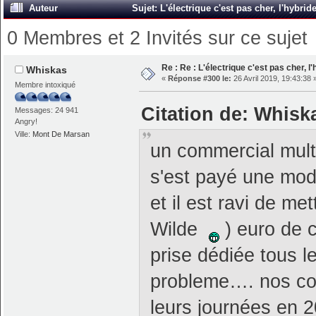
Auteur
Sujet: L'électrique c'est pas cher, l'hybri
0 Membres et 2 Invités sur ce sujet
Re : Re : L'électrique c'est pas cher, l
Whiskas
«
Réponse #300 le:
26 Avril 2019, 19:43:38 
Membre intoxiqué
Citation de: Whiska
Messages: 24 941
Angry!
Ville:
Mont De Marsan
un commercial multi
s'est payé une mode
et il est ravi de 
Wilde
) euro de 
prise dédiée tous l
probleme…. nos com
leurs journées en 2