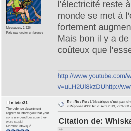
l'électricité rest
monde se met à l
fortement augment
Messages: 1 326
Fais pas couler un bronze
Mais bon il y a de
coûteux que l'esse
http://www.youtube.com/
v=uLH2Ul8kzDUhttp://ww
Re : Re : Re : L'électrique c'est pas ch
olivier31
«
Réponse #308 le:
26 Avril 2019, 22:37:00 
The defense department
regrets to inform you that your
sons are dead because they
Citation de: Whiska
were stupid
Membre intoxiqué