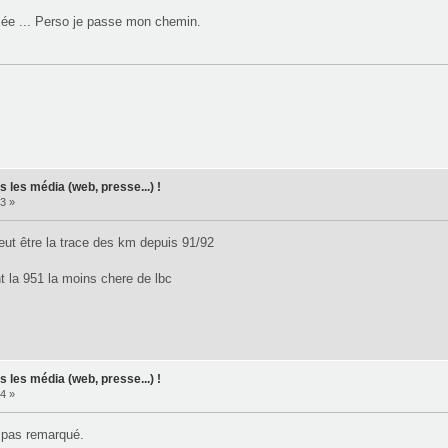
llée ... Perso je passe mon chemin.
 les média (web, presse...) !
3 »
eut être la trace des km depuis 91/92
nt la 951 la moins chere de lbc
 les média (web, presse...) !
4 »
 pas remarqué.