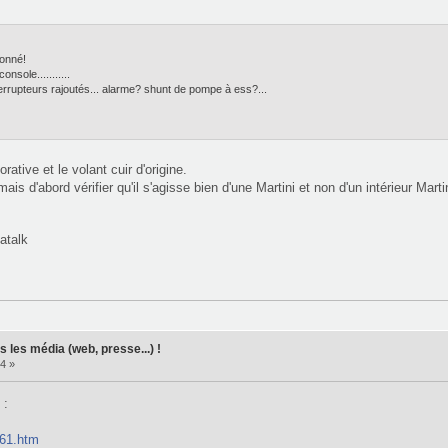
ionné!
onsole...........
terrupteurs rajoutés... alarme? shunt de pompe à ess?...
ive et le volant cuir d'origine.
ais d'abord vérifier qu'il s'agisse bien d'une Martini et non d'un intérieur Martin
atalk
 les média (web, presse...) !
4 »
 :
361.htm