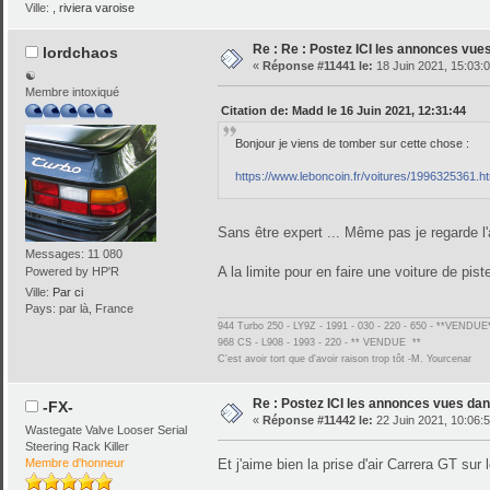
Ville:
, riviera varoise
Re : Re : Postez ICI les annonces vues
lordchaos
«
Réponse #11441 le:
18 Juin 2021, 15:03:0
☯
Membre intoxiqué
Citation de: Madd le 16 Juin 2021, 12:31:44
Bonjour je viens de tomber sur cette chose :
https://www.leboncoin.fr/voitures/1996325361.h
Sans être expert ... Même pas je regarde l
Messages: 11 080
A la limite pour en faire une voiture de pist
Powered by HP'R
Ville:
Par ci
Pays: par là, France
944 Turbo 250 - LY9Z - 1991 - 030 - 220 - 650 - **VENDUE
968 CS - L908 - 1993 - 220 - ** VENDUE **
C'est avoir tort que d'avoir raison trop tôt -M. Yourcenar
Re : Postez ICI les annonces vues dans
-FX-
«
Réponse #11442 le:
22 Juin 2021, 10:06:5
Wastegate Valve Looser Serial
Steering Rack Killer
Membre d'honneur
Et j'aime bien la prise d'air Carrera GT sur 