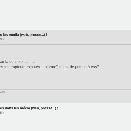
 les média (web, presse...) !
9 »
r la console...........
es interrupteurs rajoutés... alarme? shunt de pompe à ess?...
1993
s dans les média (web, presse...) !
6 »