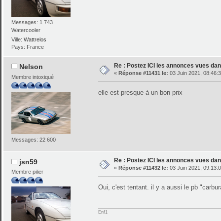
Messages: 1 743
Watercooler
Ville:
Wattrelos
Pays: France
Re : Postez ICI les annonces vues dans
Nelson
«
Réponse #11431 le:
03 Juin 2021, 08:46:3
Membre intoxiqué
elle est presque à un bon prix
Messages: 22 600
Re : Postez ICI les annonces vues dans
jsn59
«
Réponse #11432 le:
03 Juin 2021, 09:13:0
Membre pilier
Oui, c'est tentant. il y a aussi le pb "carbu
Enf1