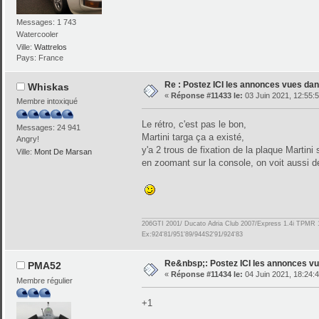
Messages: 1 743
Watercooler
Ville:
Wattrelos
Pays: France
Re : Postez ICI les annonces vues dans
Whiskas
«
Réponse #11433 le:
03 Juin 2021, 12:55:5
Membre intoxiqué
Le rétro, c'est pas le bon,
Messages: 24 941
Martini targa ça a existé,
Angry!
y'a 2 trous de fixation de la plaque Martini su
Ville:
Mont De Marsan
en zoomant sur la console, on voit aussi d
206GTI 2001/ Ducato Adria Club 2007/Express 1.4i TPMR 
Ex:924'81/951'89/944S2'91/924'83
Re&nbsp;: Postez ICI les annonces vue
PMA52
«
Réponse #11434 le:
04 Juin 2021, 18:24:4
Membre régulier
+1