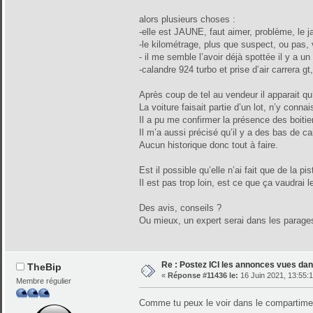
alors plusieurs choses :
-elle est JAUNE, faut aimer, problème, le j
-le kilométrage, plus que suspect, ou pas, 
- il me semble l’avoir déjà spottée il y a 
-calandre 924 turbo et prise d’air carrera g
Après coup de tel au vendeur il apparait qu
La voiture faisait partie d’un lot, n’y conna
Il a pu me confirmer la présence des boitie
Il m’a aussi précisé qu’il y a des bas de 
Aucun historique donc tout à faire.
Est il possible qu’elle n’ai fait que de la p
Il est pas trop loin, est ce que ça vaudrai le
Des avis, conseils ?
Ou mieux, un expert serai dans les parage
Re : Postez ICI les annonces vues dans
TheBip
«
Réponse #11436 le:
16 Juin 2021, 13:55:1
Membre régulier
Comme tu peux le voir dans le compartiment 