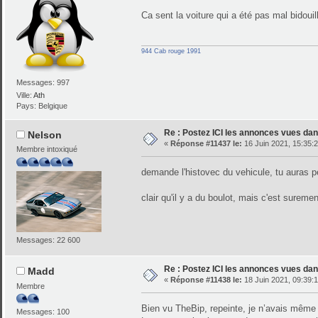
Ca sent la voiture qui a été pas mal bidoui
944 Cab rouge 1991
Messages: 997
Ville:
Ath
Pays: Belgique
Re : Postez ICI les annonces vues dans
Nelson
«
Réponse #11437 le:
16 Juin 2021, 15:35:2
Membre intoxiqué
demande l'histovec du vehicule, tu auras p
clair qu'il y a du boulot, mais c'est sureme
Messages: 22 600
Re : Postez ICI les annonces vues dans
Madd
«
Réponse #11438 le:
18 Juin 2021, 09:39:1
Membre
Bien vu TheBip, repeinte, je n’avais même
Messages: 100