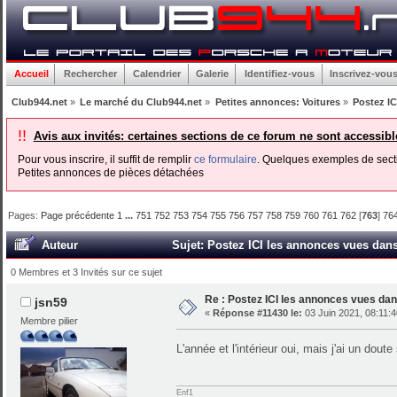
Accueil
Rechercher
Calendrier
Galerie
Identifiez-vous
Inscrivez-vou
Club944.net
»
Le marché du Club944.net
»
Petites annonces: Voitures
»
Postez IC
!!
Avis aux invités: certaines sections de ce forum ne sont accessib
Pour vous inscrire, il suffit de remplir
ce formulaire
. Quelques exemples de secti
Petites annonces de pièces détachées
Pages:
Page précédente
1
...
751
752
753
754
755
756
757
758
759
760
761
762
[
763
]
76
Auteur
Sujet: Postez ICI les annonces vues dans 
0 Membres et 3 Invités sur ce sujet
Re : Postez ICI les annonces vues dans
jsn59
«
Réponse #11430 le:
03 Juin 2021, 08:11:4
Membre pilier
L'année et l'intérieur oui, mais j'ai un doute 
Enf1