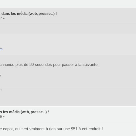
 dans les média (web, presse...) !
7 »
tm
'annonce plus de 30 secondes pour passer à la suivante.
e
**
 les média (web, presse...) !
9 »
le capot, qui sert vraiment à rien sur une 951 à cet endroit !