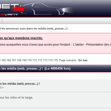
s
I les annonces vues dans les média (web, presse...) !
les qu'aux membres inscrits.
ons auxquelles vous n'avez pas accès pour l'instant: - L'atelier - Présentation de
4
765
766
767
768
769
770
771
772
773
774
775
Page suivante
En bas
les média (web, presse...) ! (Lu 4806456 fois)
 les média (web, presse...) !
0 »
sur les rétro et le targa.