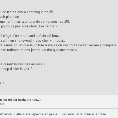
aune n’était pas au catalogue en 85.
voir plus bas
un moment mais à un prix de vente sous les 10k
t, pourquoi pas après tout. Les retros ?
’il s’agit d’un marchand spécialisé bmw.
issant rien il la revend « pas cher », mouai..
rs saunauto, et que la voiture a été selon ses mots coursifiée mais complete.
caisse rothman et des jantes « turbo quelquechose »
iste durant toutes ces années ?
 coup d’aller la voir ?
s ?
 les média (web, presse...) !
5 »
moteur, elle a été repeinte en jaune. Elle devait être noire à la base.