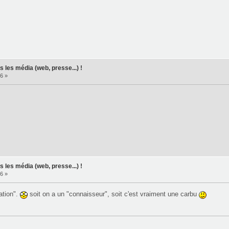
 les média (web, presse...) !
6 »
 les média (web, presse...) !
6 »
ration".
soit on a un "connaisseur", soit c'est vraiment une carbu