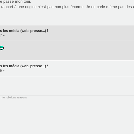
je passe mon tour.
f rapport à une origine n’est pas non plus énorme. Je ne parle même pas des
 les média (web, presse...) !
7 »
 les média (web, presse...) !
9 »
s, for obvious reasons