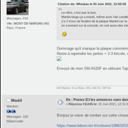
Citation de: Whiskas le 03 Juin 2021, 12:55:59
Le rétro, c'est pas le bon,
Martini targa ça a existé, même avec l'air condit
Messages: 810
y'a 2 trous de fixation de la plaque Martini sur la c
Ville:
MONT-DE-MARSAN (40)
en zoomant sur la console, on voit aussi des in
Pays: France
Dommage qu'il manque la plaque commémorat
Reste à repeindre les jantes + 2-3 bricole, m
Envoyé de mon SM-A520F en utilisant Tap
924 Martini, S Le Mans, 931, 944 S2, 928 S4
Re : Postez ICI les annonces vues dans
Madd
«
Réponse #11435 le:
16 Juin 2021, 12:31:4
Membre
Bonjour je viens de tomber sur cette chose
Messages: 100
Watercooler
https://www.leboncoin.fr/voitures/1996325