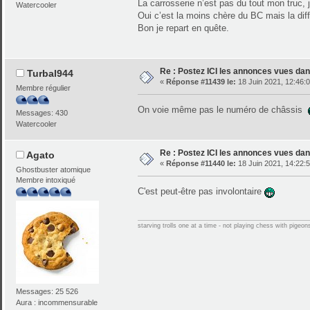
La carrosserie n’est pas du tout mon truc, 
Watercooler
Oui c’est la moins chère du BC mais la dif
Bon je repart en quête.
Re : Postez ICI les annonces vues dans
Turbal944
«
Réponse #11439 le:
18 Juin 2021, 12:46:0
Membre régulier
On voie même pas le numéro de châssis
Messages: 430
Watercooler
Re : Postez ICI les annonces vues dans
Agato
«
Réponse #11440 le:
18 Juin 2021, 14:22:5
Ghostbuster atomique
Membre intoxiqué
C'est peut-être pas involontaire
starving trolls one at a time - not playing chess with pigeon
Messages: 25 526
Aura : incommensurable