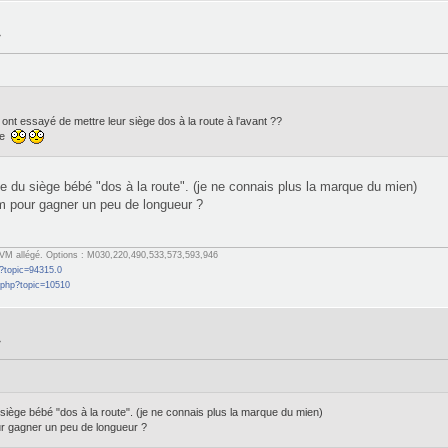
»
 ont essayé de mettre leur siège dos à la route à l'avant ??
ège
 du siège bébé "dos à la route". (je ne connais plus la marque du mien)
m pour gagner un peu de longueur ?
M allégé. Options : M030,220,490,533,573,593,946
?topic=94315.0
.php?topic=10510
»
iège bébé "dos à la route". (je ne connais plus la marque du mien)
r gagner un peu de longueur ?