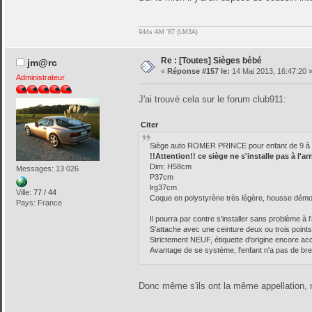
944s AM '87 (LM3A)
Re : [Toutes] Sièges bébé
jm@rc
«
Réponse #157 le:
14 Mai 2013, 16:47:20 
Administrateur
J'ai trouvé cela sur le forum club911:
Citer
Siège auto ROMER PRINCE pour enfant de 9 à 18 
!!Attention!! ce siège ne s'installe pas à l'
Dim: H58cm
Messages: 13 026
P37cm
lrg37cm
Ville:
77 / 44
Coque en polystyrène très légère, housse démon
Pays: France
Il pourra par contre s'installer sans problème à
S'attache avec une ceinture deux ou trois points
Strictement NEUF, étiquette d'origine encore acc
Avantage de se système, l'enfant n'a pas de bret
Donc même s'ils ont la même appellation, no