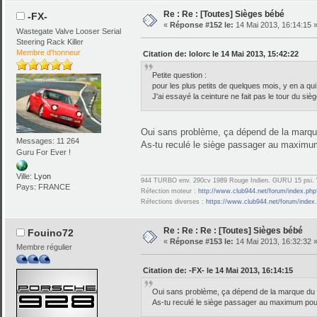
Re : Re : [Toutes] Sièges bébé
-FX-
«
Réponse #152 le:
14 Mai 2013, 16:14:15 
Wastegate Valve Looser Serial
Steering Rack Killer
Membre d'honneur
Citation de: lolorc le 14 Mai 2013, 15:42:22
Petite question :
pour les plus petits de quelques mois, y en a qui
J'ai essayé la ceinture ne fait pas le tour du si
Oui sans problème, ça dépend de la marque
Messages: 11 264
As-tu reculé le siège passager au maximu
Guru For Ever !
Ville:
Lyon
944 TURBO env. 290cv 1989 Rouge Indien. GURU 15 psi. V
Pays: FRANCE
Réfection moteur :
http://www.club944.net/forum/index.php
Réfections diverses :
https://www.club944.net/forum/index
Re : Re : Re : [Toutes] Sièges bébé
Fouino72
«
Réponse #153 le:
14 Mai 2013, 16:32:32 
Membre régulier
Citation de: -FX- le 14 Mai 2013, 16:14:15
Oui sans problème, ça dépend de la marque du s
As-tu reculé le siège passager au maximum pou