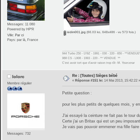
Messages: 11 080
Powered by HP'R
redim001.jpg
(66.03 ko, 648x486 - vu 573 fois.)
Ville:
Par ci
Pays: par là, France
944 Turbo 250 - LY9Z - 1991 - 030 - 220 - 650 - **VENDUE
968 CS - L908 - 1993 - 220 - ** VENDUE **
C'est avoir tort que d'avoir raison trop tôt -M. Yourcenar
Re : [Toutes] Sièges bébé
lolorc
«
Réponse #151 le:
14 Mai 2013, 15:42:22 
Membre régulier
Petite question :
pour les plus petits de quelques mois, y en
J'ai essayé la ceinture ne fait pas le tour
Certe j'ai un Britax qui est un peu impos
Je vais pas pouvoir emmener ma fille fair
Messages: 732