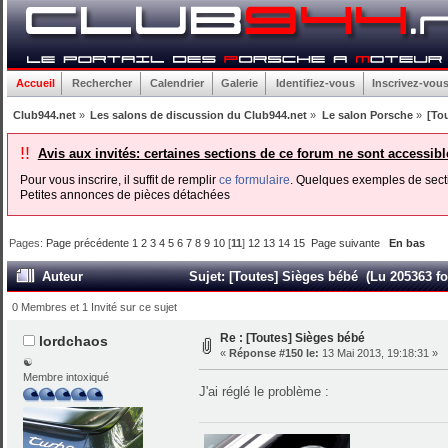
Accueil
Rechercher
Calendrier
Galerie
Identifiez-vous
Inscrivez-vou
Club944.net
»
Les salons de discussion du Club944.net
»
Le salon Porsche
»
[To
!!
Avis aux invités: certaines sections de ce forum ne sont accessib
Pour vous inscrire, il suffit de remplir
ce formulaire
. Quelques exemples de secti
Petites annonces de pièces détachées
Pages:
Page précédente
1
2
3
4
5
6
7
8
9
10
[
11
]
12
13
14
15
Page suivante
En bas
Auteur
Sujet: [Toutes] Sièges bébé (Lu 205363 fo
0 Membres et 1 Invité sur ce sujet
Re : [Toutes] Sièges bébé
lordchaos
«
Réponse #150 le:
13 Mai 2013, 19:18:31 »
☯
Membre intoxiqué
J'ai réglé le problème :