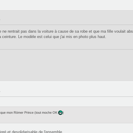
»
rentrait pas dans la voiture à cause de sa robe et que ma fille voulait abso
ceinture. Le modèle est celui que j'ai mis en photo plus haut.
»
rte que mon Römer Prince (tout moche OK
)
égré et desolidarisable de l'ensemble.