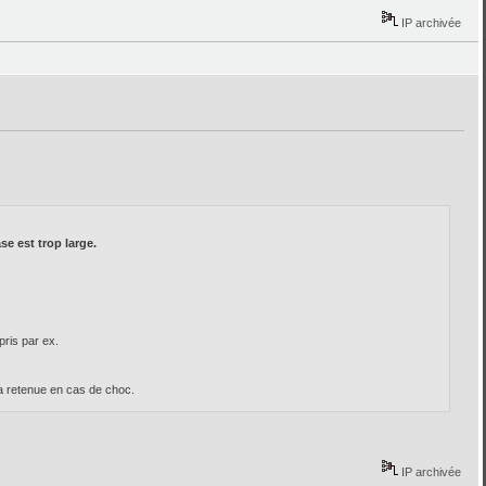
IP archivée
se est trop large.
pris par ex.
 la retenue en cas de choc.
IP archivée