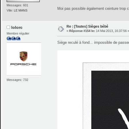
Messages: 601
Moi pas possible également ceinture trop
Ville:
LE MANS
Re : [Toutes] Sièges bébé
lolorc
«
Réponse #154 le:
14 Mai 2013, 16:37:56 
Membre régulier
Siège reculé à fond... impossible de passe
Messages: 732