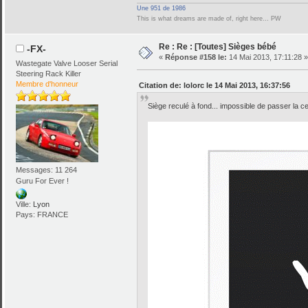
Une 951 de 1986
This is what dreams are made of, right here… PW
Re : Re : [Toutes] Sièges bébé
-FX-
«
Réponse #158 le:
14 Mai 2013, 17:11:28 »
Wastegate Valve Looser Serial
Steering Rack Killer
Membre d'honneur
Citation de: lolorc le 14 Mai 2013, 16:37:56
Siège reculé à fond... impossible de passer la c
Messages: 11 264
Guru For Ever !
Ville:
Lyon
Pays: FRANCE