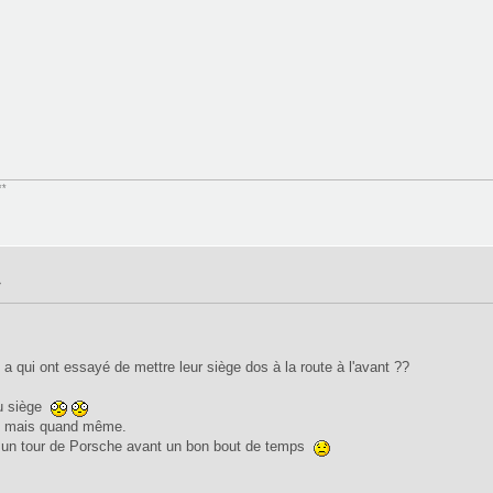
**
»
 a qui ont essayé de mettre leur siège dos à la route à l'avant ??
 du siège
ant mais quand même.
e un tour de Porsche avant un bon bout de temps