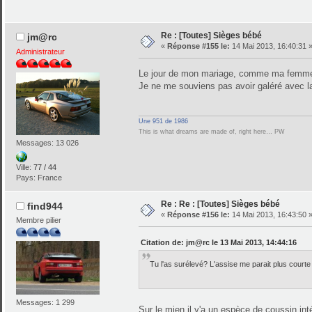
Re : [Toutes] Sièges bébé
jm@rc
«
Réponse #155 le:
14 Mai 2013, 16:40:31 
Administrateur
Le jour de mon mariage, comme ma femme ne 
Je ne me souviens pas avoir galéré avec la 
Une 951 de 1986
This is what dreams are made of, right here… PW
Messages: 13 026
Ville:
77 / 44
Pays: France
Re : Re : [Toutes] Sièges bébé
find944
«
Réponse #156 le:
14 Mai 2013, 16:43:50 
Membre pilier
Citation de: jm@rc le 13 Mai 2013, 14:44:16
Tu l'as surélevé? L'assise me parait plus cou
Messages: 1 299
Sur le mien il y'a un espèce de coussin int