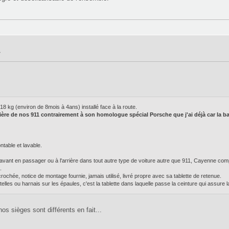
»
kg (environ de 8mois à 4ans) installé face à la route.
arrière de nos 911 contrairement à son homologue spécial Porsche que j'ai déjà car la ba
table et lavable.
 l'avant en passager ou à l'arrière dans tout autre type de voiture autre que 911, Cayenne com
.
rochée, notice de montage fournie, jamais utilisé, livré propre avec sa tablette de retenue.
elles ou harnais sur les épaules, c'est la tablette dans laquelle passe la ceinture qui assure
s sièges sont différents en fait...