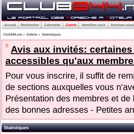
Accueil
Rechercher
Calendrier
Galerie
Identifiez-vous
Inscrivez-vous
Club944.net
»
Galerie
»
Statistiques
!!
Avis aux invités: certaine
accessibles qu'aux membres
Pour vous inscrire, il suffit de rem
de sections auxquelles vous n'avez
Présentation des membres et de l
des bonnes adresses - Petites a
Statistiques