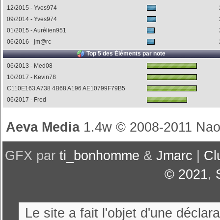
12/2015 - Yves974
09/2014 - Yves974
01/2015 - Aurélien951
06/2016 - jm@rc
Top 5 des Éléments par note
06/2013 - Med08
10/2017 - Kevin78
C110E163 A738 4B68 A196 AE10799F79B5
06/2017 - Fred
Aeva Media
1.4w © 2008-2011 Nao
GFX par
ti_bonhomme
&
Jmarc
|
Cl
© 2021
,
Le site a fait l'objet d'une décl