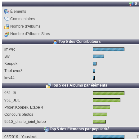
St
Éléments
Commentaires
Nombre d'Albums
Nombre d'Albums Stars
Top 5 des Contributeurs
jm@rc
Sly
Koopek
TheLover3
kev44
Top 5 des Albums par éléments
951_3L
951_JDC
Projet Koopek, Etape 4
Concours photos
951S_distri­b_joint_turbo
Top 5 des Éléments par popularité
08/2019 - Ypuslecki
1