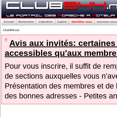
Accueil
Rechercher
Calendrier
Galerie
Identifiez-vous
Inscrivez-vous
Club944.net
!!
Avis aux invités: certaine
accessibles qu'aux membres
Pour vous inscrire, il suffit de rem
de sections auxquelles vous n'avez
Présentation des membres et de l
des bonnes adresses - Petites a