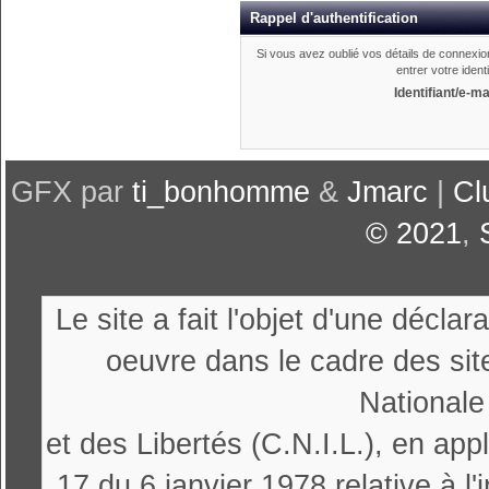
Rappel d'authentification
Si vous avez oublié vos détails de connexio
entrer votre ident
Identifiant/e-ma
GFX par
ti_bonhomme
&
Jmarc
|
Cl
© 2021
,
Le site a fait l'objet d'une décl
oeuvre dans le cadre des sit
Nationale
et des Libertés (C.N.I.L.), en appl
17 du 6 janvier 1978 relative à l'