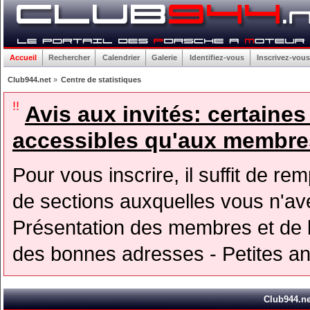
Accueil
Rechercher
Calendrier
Galerie
Identifiez-vous
Inscrivez-vous
Club944.net
»
Centre de statistiques
!!
Avis aux invités: certaine
accessibles qu'aux membres
Pour vous inscrire, il suffit de rem
de sections auxquelles vous n'avez
Présentation des membres et de l
des bonnes adresses - Petites a
Club944.net