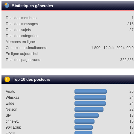
Statistiques générales
Total des membres:
1
Total des messages:
816
Total des sujets:
37
Total des catégories:
Membres en ligne:
Connexions simultanées:
1 800 - 12 Juin 2024, 09:
En ligne aujourd'hui:
Total des pages vues:
322 886
Top 10 des posteurs
Agato
25
Whiskas
24
wilde
24
Nelson
22
Sly
18
chris-91
15
964 Exup
13
Flo44
13