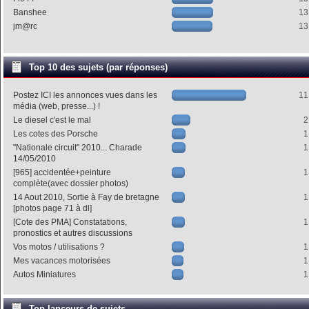
Banshee
13
jm@rc
13
Top 10 des sujets (par réponses)
Postez ICI les annonces vues dans les
11
média (web, presse...) !
Le diesel c'est le mal
2
Les cotes des Porsche
1
"Nationale circuit" 2010... Charade
1
14/05/2010
[965] accidentée+peinture
1
complète(avec dossier photos)
14 Aout 2010, Sortie à Fay de bretagne
1
[photos page 71 à dl]
[Cote des PMA] Constatations,
1
pronostics et autres discussions
Vos motos / utilisations ?
1
Mes vacances motorisées
1
Autos Miniatures
1
Top lanceurs de sujets