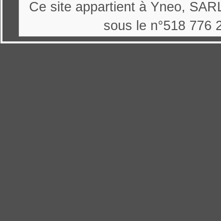
Ce site appartient à Yneo, SARL
sous le n°518 776 