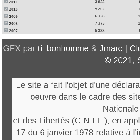
3 822
2011
5 202
2010
6 336
2009
7 373
2008
5 338
2007
GFX par
ti_bonhomme
&
Jmarc
|
Cl
© 2021
,
Le site a fait l'objet d'une décl
oeuvre dans le cadre des sit
Nationale
et des Libertés (C.N.I.L.), en appl
17 du 6 janvier 1978 relative à l'