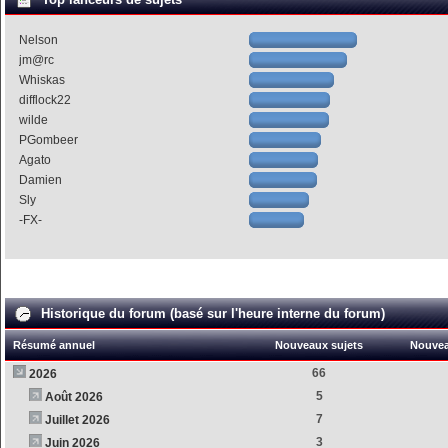
Nelson
jm@rc
Whiskas
difflock22
wilde
PGombeer
Agato
Damien
Sly
-FX-
Historique du forum (basé sur l'heure interne du forum)
Résumé annuel
Nouveaux sujets
Nouve
66
2026
5
Août 2026
7
Juillet 2026
3
Juin 2026