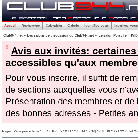
Accueil
Rechercher
Calendrier
Galerie
Identifiez-vous
Inscrivez-vous
Club944.net
»
Les salons de discussion du Club944.net
»
Le salon Porsche
»
[VID
!!
Avis aux invités: certaine
accessibles qu'aux membres
Pour vous inscrire, il suffit de rem
de sections auxquelles vous n'avez
Présentation des membres et de l
des bonnes adresses - Petites a
Pages:
Page précédente
1
...
4
5
6
7
8
9
10
11
12
13
14
15
[
16
]
17
18
19
20
21
22
23
24
25