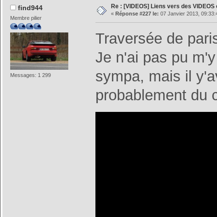
Re : [VIDEOS] Liens vers des VIDEOS
find944
«
Réponse #227 le:
07 Janvier 2013, 09:33:
Membre pilier
Traversée de pari
Je n'ai pas pu m'y 
sympa, mais il y'av
Messages: 1 299
probablement du c