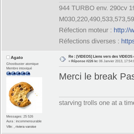
944 TURBO env. 290cv 19
M030,220,490,533,573,5
Réfection moteur :
http:/
Réfections diverses :
http
Re : [VIDEOS] Liens vers des VIDEOS
Agato
«
Réponse #226 le:
06 Janvier 2013, 17:54:
Ghostbuster atomique
Membre intoxiqué
Merci le break Pas
starving trolls one at a t
Messages: 25 526
Aura : incommensurable
Ville:
, riviera varoise