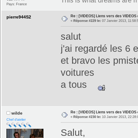
This is what dreams are 
Pays: France
Re : [VIDEOS] Liens vers des VIDEOS
pierre944S2
«
Réponse #229 le:
07 Janvier 2013, 11:58:
salut
j'ai regardé les 
et bravo les pmist
voitures
a tous
Re : [VIDEOS] Liens vers des VIDEOS
wilde
«
Réponse #230 le:
10 Janvier 2013, 22:28:
Chef d'atelier
Salut,