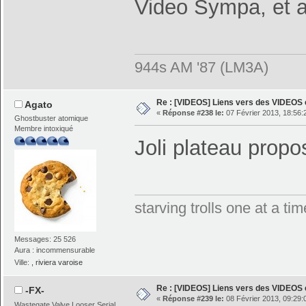
Video Sympa, et a
944s AM '87 (LM3A)
Re : [VIDEOS] Liens vers des VIDEOS
Agato
«
Réponse #238 le:
07 Février 2013, 18:56:
Ghostbuster atomique
Membre intoxiqué
Joli plateau prop
starving trolls one at a t
Messages: 25 526
Aura : incommensurable
Ville:
, riviera varoise
Re : [VIDEOS] Liens vers des VIDEOS
-FX-
«
Réponse #239 le:
08 Février 2013, 09:29:
Wastegate Valve Looser Serial