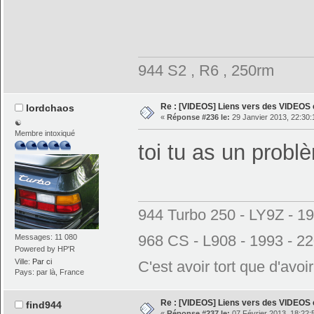
944 S2 , R6 , 250rm
Re : [VIDEOS] Liens vers des VIDEOS
lordchaos
«
Réponse #236 le:
29 Janvier 2013, 22:30:
☯
Membre intoxiqué
toi tu as un prob
944 Turbo 250 - LY9Z - 1
968 CS - L908 - 1993 - 2
Messages: 11 080
Powered by HP'R
Ville:
Par ci
C'est avoir tort que d'avoi
Pays: par là, France
Re : [VIDEOS] Liens vers des VIDEOS
find944
«
Réponse #237 le:
07 Février 2013, 18:22: