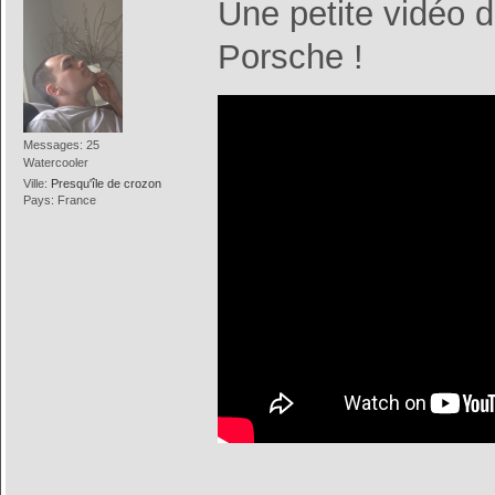
Une petite vidéo 
Porsche !
Messages: 25
Watercooler
Ville:
Presqu'île de crozon
Pays: France