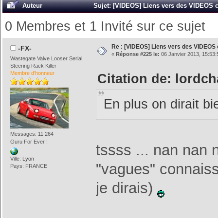
Auteur
Sujet: [VIDEOS] Liens vers des VIDEOS c
0 Membres et 1 Invité sur ce sujet
Re : [VIDEOS] Liens vers des VIDEOS
-FX-
«
Réponse #225 le:
06 Janvier 2013, 15:53:
Wastegate Valve Looser Serial
Steering Rack Killer
Membre d'honneur
Citation de: lordc
En plus on dirait b
Messages: 11 264
Guru For Ever !
tssss ... nan nan 
Ville:
Lyon
"vagues" connaiss
Pays: FRANCE
je dirais)