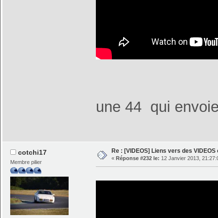
une 44 qui envoi
Re : [VIDEOS] Liens vers des VIDEOS
cotchi17
«
Réponse #232 le:
12 Janvier 2013, 21:27:
Membre pilier