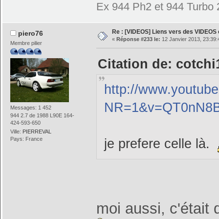
Ex 944 Ph2 et 944 Turbo 
Re : [VIDEOS] Liens vers des VIDEOS
piero76
«
Réponse #233 le:
12 Janvier 2013, 23:39:
Membre pilier
Citation de: cotchi
http://www.youtub
NR=1&v=QT0nN8Bd
Messages: 1 452
944 2.7 de 1988 L90E 164-
424-593-650
Ville:
PIERREVAL
Pays: France
je prefere celle là.
moi aussi, c'étai