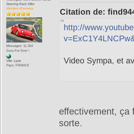
Steering Rack Killer
Membre d'honneur
Citation de: find94
http://www.youtub
v=ExC1Y4LNCPw&f
Messages: 11 264
Guru For Ever !
Video Sympa, et av
Ville:
Lyon
Pays: FRANCE
effectivement, ça f
sorte.