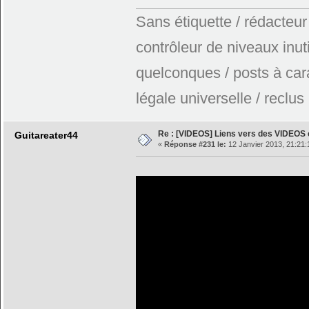
Sans étiquette / rédacteur
contrôleur de niveaux inuti
quelconques / posts à car
légale universelle / reclus
Re : [VIDEOS] Liens vers des VIDEOS
Guitareater44
«
Réponse #231 le:
12 Janvier 2013, 21:21: