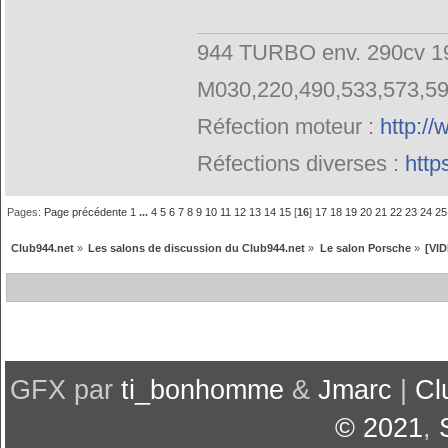
944 TURBO env. 290cv 19
M030,220,490,533,573,5
Réfection moteur :
http:/
Réfections diverses :
http
Pages:
Page précédente
1
...
4
5
6
7
8
9
10
11
12
13
14
15
[
16
]
17
18
19
20
21
22
23
24
25
Club944.net
»
Les salons de discussion du Club944.net
»
Le salon Porsche
»
[VID
GFX par
ti_bonhomme
&
Jmarc
|
Cl
© 2021
,