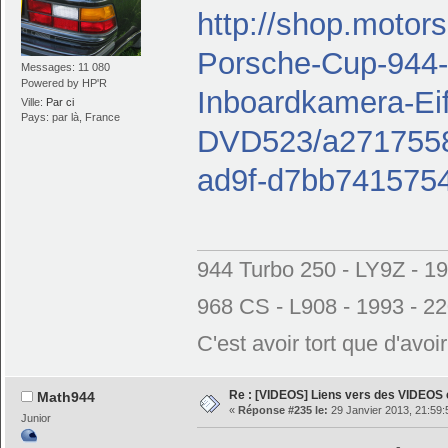
http://shop.moto
Porsche-Cup-944-
Messages: 11 080
Powered by HP'R
Inboardkamera-Eif
Ville:
Par ci
Pays: par là, France
DVD523/a2717558
ad9f-d7bb741575
944 Turbo 250 - LY9Z - 1
968 CS - L908 - 1993 - 2
C'est avoir tort que d'avoi
Re : [VIDEOS] Liens vers des VIDEOS
Math944
«
Réponse #235 le:
29 Janvier 2013, 21:59:
Junior