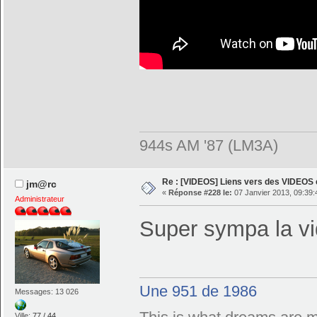
944s AM '87 (LM3A)
Re : [VIDEOS] Liens vers des VIDEOS
jm@rc
«
Réponse #228 le:
07 Janvier 2013, 09:39:
Administrateur
Super sympa la v
Une 951 de 1986
Messages: 13 026
Ville:
77 / 44