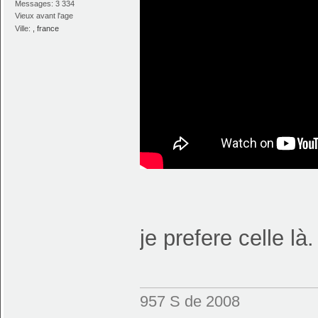
Messages: 3 334
Vieux avant l'age
Ville:
, france
je prefere celle là
957 S de 2008