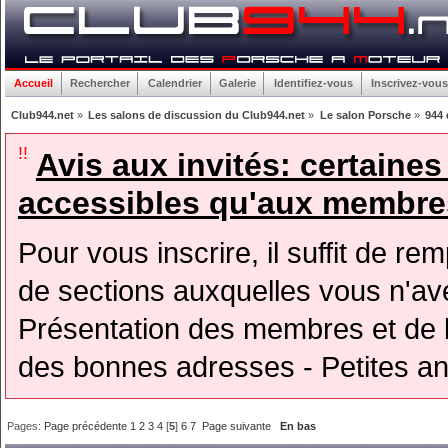
Accueil
Rechercher
Calendrier
Galerie
Identifiez-vous
Inscrivez-vous
Club944.net
»
Les salons de discussion du Club944.net
»
Le salon Porsche
»
944 
!!
Avis aux invités: certaine
accessibles qu'aux membres
Pour vous inscrire, il suffit de rem
de sections auxquelles vous n'avez
Présentation des membres et de l
des bonnes adresses - Petites a
Pages:
Page précédente
1
2
3
4
[
5
]
6
7
Page suivante
En bas