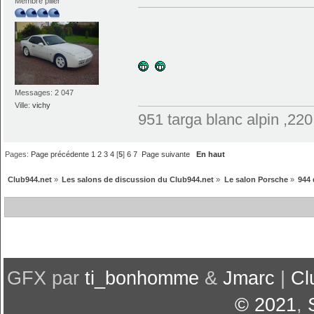
Membre pilier
Messages: 2 047
Ville:
vichy
951 targa blanc alpin ,22
Pages:
Page précédente
1
2
3
4
[
5
]
6
7
Page suivante
En haut
Club944.net
»
Les salons de discussion du Club944.net
»
Le salon Porsche
»
944 
GFX par
ti_bonhomme
&
Jmarc
|
Cl
© 2021
,