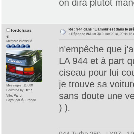
on dira plutot ma
Re : 944 dans "L'amour est dans le pré
lordchaos
«
Réponse #61 le:
30 Juillet 2010, 20:44:15 
☯
Membre intoxiqué
n'empêche que j'ai
LA 944 et à part q
ciseau pour lui co
je trouve sa voitu
Messages: 11 080
Powered by HP'R
sans doute une ve
Ville:
Par ci
Pays: par là, France
) ).
944 Turbo 250 - LY9Z - 1