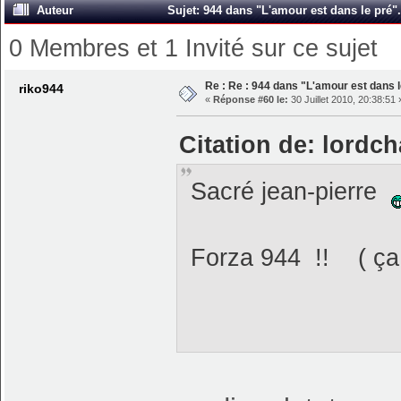
Auteur
Sujet: 944 dans "L'amour est dans le pré".
0 Membres et 1 Invité sur ce sujet
Re : Re : 944 dans "L'amour est dans l
riko944
«
Réponse #60 le:
30 Juillet 2010, 20:38:51 
Citation de: lordch
Sacré jean-pierre
Forza 944 !! ( ça 