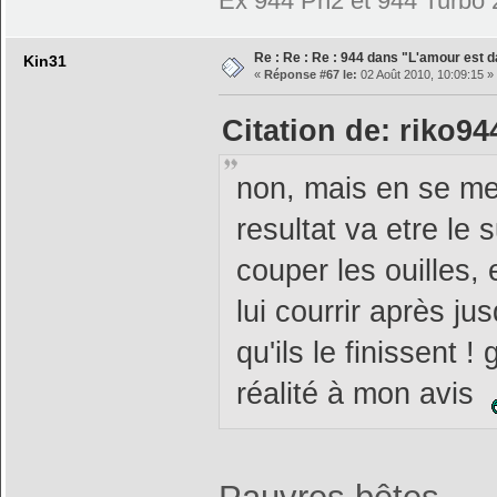
Ex 944 Ph2 et 944 Turbo 
Re : Re : Re : 944 dans "L'amour est d
Kin31
«
Réponse #67 le:
02 Août 2010, 10:09:15 »
Citation de: riko944
non, mais en se met
resultat va etre le 
couper les ouilles, 
lui courrir après jus
qu'ils le finissent 
réalité à mon avis