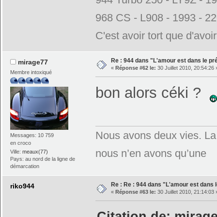
968 CS - L908 - 1993 - 2
C'est avoir tort que d'avoi
Re : 944 dans "L'amour est dans le pré
mirage77
«
Réponse #62 le:
30 Juillet 2010, 20:54:26 
Membre intoxiqué
bon alors céki ?
Nous avons deux vies. La 
Messages: 10 759
en croco
nous n’en avons qu’une
Ville:
meaux(77)
Pays: au nord de la ligne de
démarcation
Re : Re : 944 dans "L'amour est dans l
riko944
«
Réponse #63 le:
30 Juillet 2010, 21:14:03 
Citation de: mirage