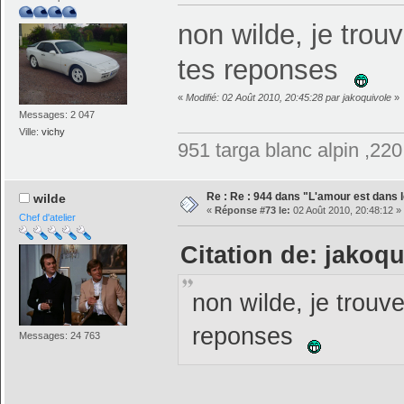
non wilde, je trou
tes reponses
«
Modifié: 02 Août 2010, 20:45:28 par jakoquivole
»
Messages: 2 047
Ville:
vichy
951 targa blanc alpin ,22
Re : Re : 944 dans "L'amour est dans l
wilde
«
Réponse #73 le:
02 Août 2010, 20:48:12 »
Chef d'atelier
Citation de: jakoqu
non wilde, je trouv
reponses
Messages: 24 763