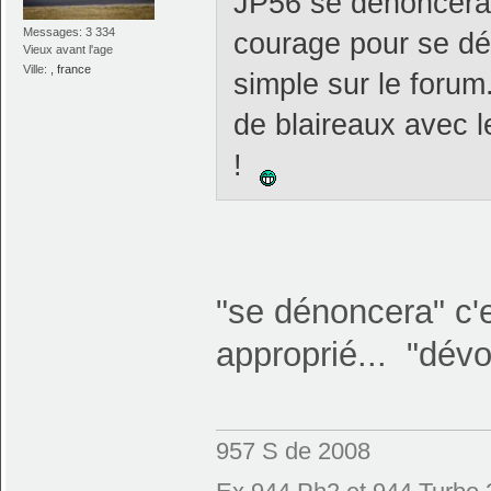
JP56 se dénoncera 
Messages: 3 334
courage pour se dév
Vieux avant l'age
Ville:
, france
simple sur le forum
de blaireaux avec l
!
"se dénoncera" c'e
approprié... "dévo
957 S de 2008