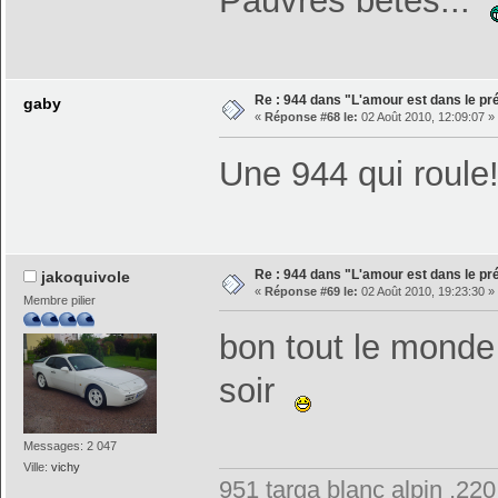
Pauvres bêtes...
Re : 944 dans "L'amour est dans le pré
gaby
«
Réponse #68 le:
02 Août 2010, 12:09:07 »
Une 944 qui roule
Re : 944 dans "L'amour est dans le pré
jakoquivole
«
Réponse #69 le:
02 Août 2010, 19:23:30 »
Membre pilier
bon tout le monde 
soir
Messages: 2 047
Ville:
vichy
951 targa blanc alpin ,22