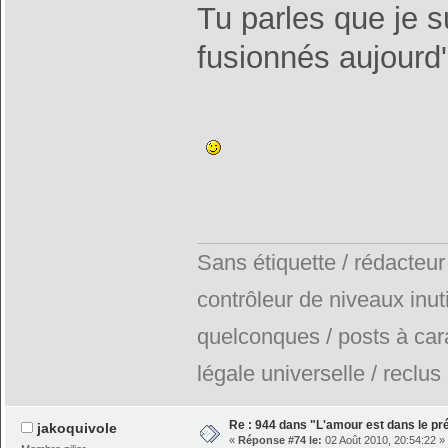
Tu parles que je s
fusionnés aujourd'
Sans étiquette / rédacteur
contrôleur de niveaux inuti
quelconques / posts à car
légale universelle / reclus
Re : 944 dans "L'amour est dans le pré
jakoquivole
«
Réponse #74 le:
02 Août 2010, 20:54:22 »