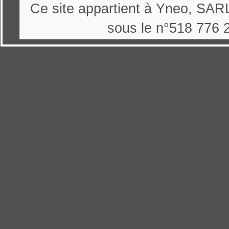
Ce site appartient à Yneo, SARL
sous le n°518 776 