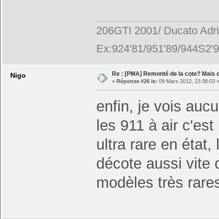
206GTI 2001/ Ducato Adr
Ex:924'81/951'89/944S2'9
Re : [PMA] Remonté de la cote? Mais
Nigo
«
Réponse #26 le:
09 Mars 2012, 23:38:03 
enfin, je vois auc
les 911 à air c'es
ultra rare en état
décote aussi vite 
modèles très rare