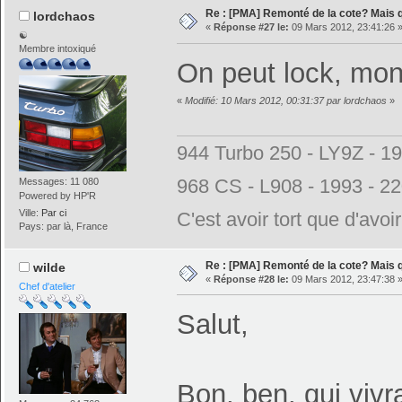
Re : [PMA] Remonté de la cote? Mais
lordchaos
«
Réponse #27 le:
09 Mars 2012, 23:41:26 
☯
Membre intoxiqué
On peut lock, mons
«
Modifié: 10 Mars 2012, 00:31:37 par lordchaos
»
944 Turbo 250 - LY9Z - 1
968 CS - L908 - 1993 - 2
Messages: 11 080
Powered by HP'R
Ville:
Par ci
C'est avoir tort que d'avoi
Pays: par là, France
Re : [PMA] Remonté de la cote? Mais
wilde
«
Réponse #28 le:
09 Mars 2012, 23:47:38 
Chef d'atelier
Salut,
Bon, ben, qui viv