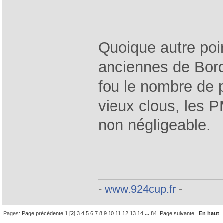
Quoique autre poin
anciennes de Bord
fou le nombre de p
vieux clous, les P
non négligeable.
-
www.924cup.fr
-
Pages:
Page précédente
1
[
2
]
3
4
5
6
7
8
9
10
11
12
13
14
...
84
Page suivante
En haut