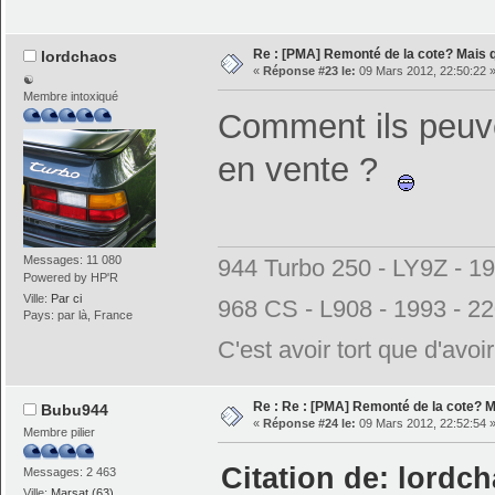
Re : [PMA] Remonté de la cote? Mais
lordchaos
«
Réponse #23 le:
09 Mars 2012, 22:50:22 
☯
Membre intoxiqué
Comment ils peuven
en vente ?
Messages: 11 080
944 Turbo 250 - LY9Z - 1
Powered by HP'R
Ville:
Par ci
968 CS - L908 - 1993 - 2
Pays: par là, France
C'est avoir tort que d'avoi
Re : Re : [PMA] Remonté de la cote? 
Bubu944
«
Réponse #24 le:
09 Mars 2012, 22:52:54 
Membre pilier
Citation de: lordch
Messages: 2 463
Ville:
Marsat (63)