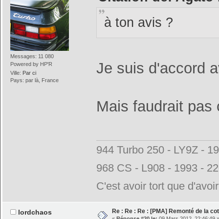
à ton avis ?
Messages: 11 080
Je suis d'accord 
Powered by HP'R
Ville:
Par ci
Pays: par là, France
Mais faudrait pas
944 Turbo 250 - LY9Z - 1
968 CS - L908 - 1993 - 2
C'est avoir tort que d'avoi
Re : Re : Re : [PMA] Remonté de la c
lordchaos
«
Réponse #20 le:
09 Mars 2012, 22:46:49 