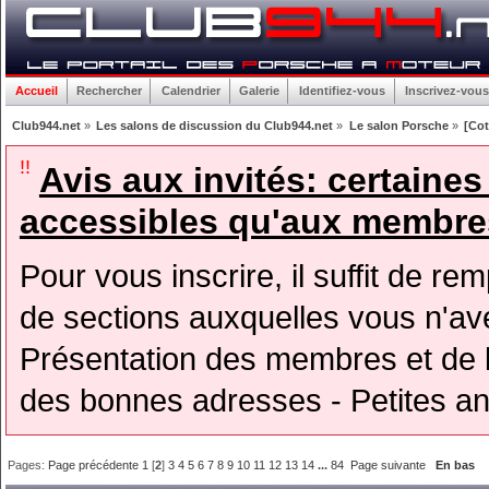
Accueil
Rechercher
Calendrier
Galerie
Identifiez-vous
Inscrivez-vous
Club944.net
»
Les salons de discussion du Club944.net
»
Le salon Porsche
»
[Cot
!!
Avis aux invités: certaine
accessibles qu'aux membres
Pour vous inscrire, il suffit de rem
de sections auxquelles vous n'avez
Présentation des membres et de l
des bonnes adresses - Petites a
Pages:
Page précédente
1
[
2
]
3
4
5
6
7
8
9
10
11
12
13
14
...
84
Page suivante
En bas