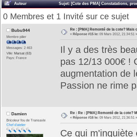
Auteur
Sujet: [Cote des PMA] Constatations, pron
0 Membres et 1 Invité sur ce sujet
Re : [PMA] Remonté de la cote? Mais
Bubu944
«
Réponse #15 le:
09 Mars 2012, 21:34:51 
Membre pilier
Il y a des très b
Messages: 2 463
Ville:
Marsat (63)
Pays: France
pas 12/13 000€ !
augmentation de l
Passion ne rime p
Re : Re : [PMA] Remonté de la cote? 
Damien
«
Réponse #16 le:
09 Mars 2012, 21:36:51 
Bricoleur fou de Transaxle
Chef d'atelier
Ce qui m'inquiète c