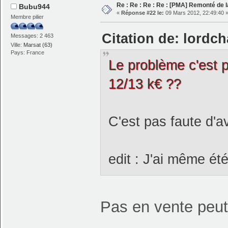
Re : Re : Re : Re : [PMA] Remonté de 
Bubu944
«
Réponse #22 le:
09 Mars 2012, 22:49:40 
Membre pilier
Citation de: lordch
Messages: 2 463
Ville:
Marsat (63)
Pays: France
Le problème c'est 
12/13 k€ ??
C'est pas faute d'
edit : J'ai même é
Pas en vente peu