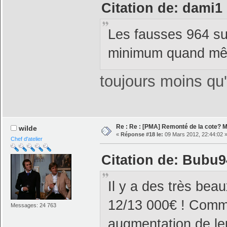
Citation de: dami1 
Les fausses 964 su
minimum quand même
toujours moins qu'
Re : Re : [PMA] Remonté de la cote? 
wilde
«
Réponse #18 le:
09 Mars 2012, 22:44:02 
Chef d'atelier
Citation de: Bubu9
Il y a des très be
12/13 000€ ! Comm
Messages: 24 763
augmentation de le