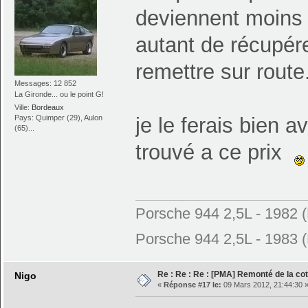
deviennent moins a
autant de récupér
remettre sur route.
Messages: 12 852
La Gironde... ou le point G!
Ville:
Bordeaux
Pays: Quimper (29), Aulon
je le ferais bien a
(65)...
trouvé a ce prix
Porsche 944 2,5L - 1982 
Porsche 944 2,5L - 1983 (
Re : Re : Re : [PMA] Remonté de la c
Nigo
«
Réponse #17 le:
09 Mars 2012, 21:44:30 