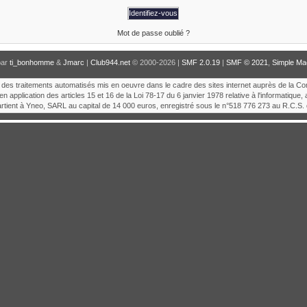
Mot de passe oublié ?
par
ti_bonhomme
&
Jmarc
|
Club944.net
© 2000-2026 |
SMF 2.0.19
|
SMF © 2021
,
Simple Ma
tion des traitements automatisés mis en oeuvre dans le cadre des sites internet auprès de la C
en application des articles 15 et 16 de la Loi 78-17 du 6 janvier 1978 relative à l'informatique, 
artient à Yneo, SARL au capital de 14 000 euros, enregistré sous le n°518 776 273 au R.C.S. 