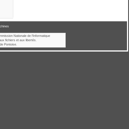
chines
ommission Nationale de l'Informatique
aux fichiers et aux libertés.
de Pontoise.