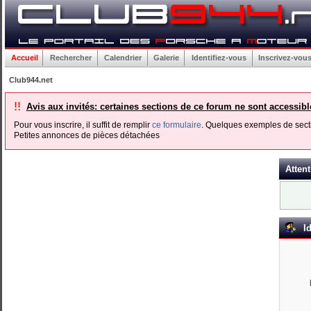
Accueil
Rechercher
Calendrier
Galerie
Identifiez-vous
Inscrivez-vou
Club944.net
!!
Avis aux invités: certaines sections de ce forum ne sont accessib
Pour vous inscrire, il suffit de remplir
ce formulaire
. Quelques exemples de secti
Petites annonces de pièces détachées
Attent
Id