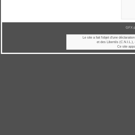
GFX 
Le site a fait l'objet d'une déclara
et des Libertés (C.N.I.L.), 
Ce site app