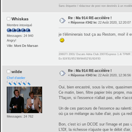
Sans étiquette / rédacteur de post non destinés à un modèle 
Re : Ma 914 RE-accélère !
Whiskas
«
Réponse #342 le:
22 Août 2020, 12:20:07 
Membre intoxiqué
je t'éliminerais tout ça au Restom, moi! il
Messages: 24 940
Angry!
Ville:
Mont De Marsan
206GTI 2001/ Ducato Adria Club 2007/Express 1.4i TPMR 
Ex:924'81/951'89/944S2'91/924'83
Re : Ma 914 RE-accélère !
wilde
«
Réponse #343 le:
22 Août 2020, 12:36:56 
Chef d'atelier
Oui, bien encastré, sous la vitre, quasimen
Ce matin, bien, filtre papier très propre, ma
T'façon, si l'essence n'allait pas, elle n'acc
Un de ces parcours de l'essence au ralenti:
où ça se mélange au tube d'air, puis ça red
Messages: 24 762
Bon, c'est ici un DCOE sur l'image et pas u
L'IDf, la richesse n'ajuste que le débit d'ai