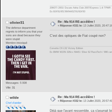
206GTI 2001/ Ducato Adria Club 2007/Express 1.4i TPMR 
Ex:924'81/951'89/944S2'91/924'83
Re : Ma 914 RE-accélère !
olivier31
«
Réponse #331 le:
13 Juillet 2020, 20:47:1
The defense department
regrets to inform you that your
sons are dead because they
C’est des optiques de Fiat coupé non?
were stupid
Membre intoxiqué
Corvette C6 LS2 Victory Edition
Ex BMW M235i 326cv /944S / Elise S2 RaceTech / 996 carre
Messages: 5 008
Ville:
31
Re : Ma 914 RE-accélère !
wilde
«
Réponse #332 le:
13 Juillet 2020, 20:57:4
Chef d'atelier
Déjà que l'avant ressemble, ça s'pourrait bi