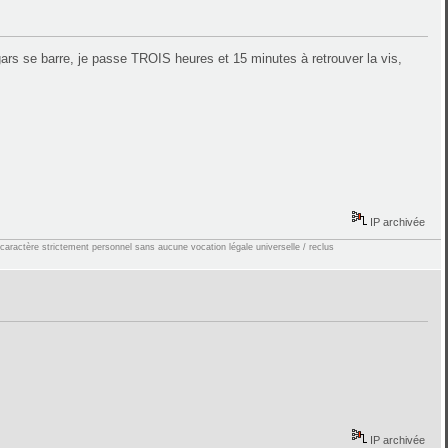
 gars se barre, je passe TROIS heures et 15 minutes à retrouver la vis,
IP archivée
 caractère strictement personnel sans aucune vocation légale universelle / reclus
IP archivée