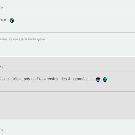
9 »
aite..
retus, cliqueurs de la touche ignore
9 »
chose" n'étais pas un Frankenstein des 4 nommées....
1 »