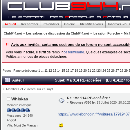
Accueil
Rechercher
Calendrier
Galerie
Identifiez-vous
Inscrivez-vou
Club944.net
»
Les salons de discussion du Club944.net
»
Le salon Porsche
»
Ma 
!!
Avis aux invités: certaines sections de ce forum ne sont accessib
Pour vous inscrire, il suffit de remplir
ce formulaire
. Quelques exemples de secti
Petites annonces de pièces détachées
Pages:
Page précédente
1
...
11
12
13
14
15
16
17
18
19
20
21
22
[
23
]
24
25
26
27
28
29
Auteur
Sujet: Ma 914 RE-accélère ! (Lu 414127 fo
0 Membres et 2 Invités sur ce sujet
Re : Ma 914 RE-accélère !
Whiskas
«
Réponse #330 le:
13 Juillet 2020, 20:20:2
Membre intoxiqué
https://www.leboncoin.fr/voitures/1791943
Messages: 24 940
Angry!
Ville:
Mont De Marsan