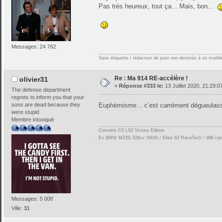
Pas très heureux, tout ça... Mais, bon...
Messages: 24 762
Sans étiquette / rédacteur de post non destinés à un modèle 
Re : Ma 914 RE-accélère !
olivier31
«
Réponse #333 le:
13 Juillet 2020, 21:29:0
The defense department
regrets to inform you that your
sons are dead because they
Euphémisme... c’est carrément dégueula
were stupid
Membre intoxiqué
Corvette C6 LS2 Victory Edition
Ex BMW M235i 326cv /944S / Elise S2 RaceTech / 996 carre
Messages: 5 008
Ville:
31