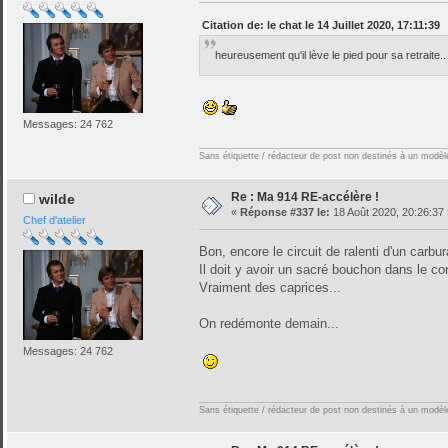
Citation de: le chat le 14 Juillet 2020, 17:11:39
heureusement qu'il lève le pied pour sa retraite.
Messages: 24 762
Sans étiquette / rédacteur de post non destinés à un modèle 
Re : Ma 914 RE-accélère !
wilde
«
Réponse #337 le:
18 Août 2020, 20:26:37 
Chef d'atelier
Bon, encore le circuit de ralenti d'un carbur
Il doit y avoir un sacré bouchon dans le con
Vraiment des caprices...
On redémonte demain...
Messages: 24 762
Sans étiquette / rédacteur de post non destinés à un modèle 