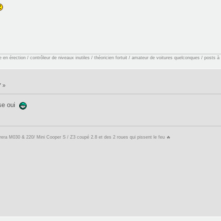
en érection / contrôleur de niveaux inutiles / théoricien fortuit / amateur de voitures quelconques / posts à
7 »
sse oui
ra M030 & 220/ Mini Cooper S / Z3 coupé 2.8 et des 2 roues qui pissent le feu 🔥