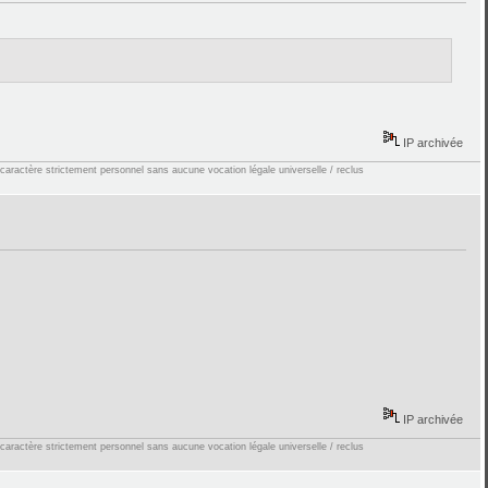
IP archivée
 caractère strictement personnel sans aucune vocation légale universelle / reclus
IP archivée
 caractère strictement personnel sans aucune vocation légale universelle / reclus