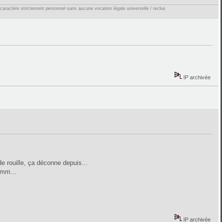
 caractère strictement personnel sans aucune vocation légale universelle / reclus
IP archivée
de rouille, ça déconne depuis...
 mm...
IP archivée