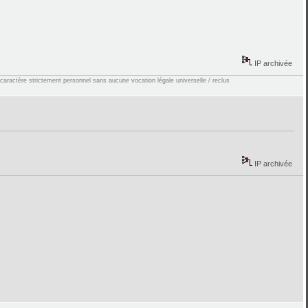
IP archivée
 caractère strictement personnel sans aucune vocation légale universelle / reclus
IP archivée