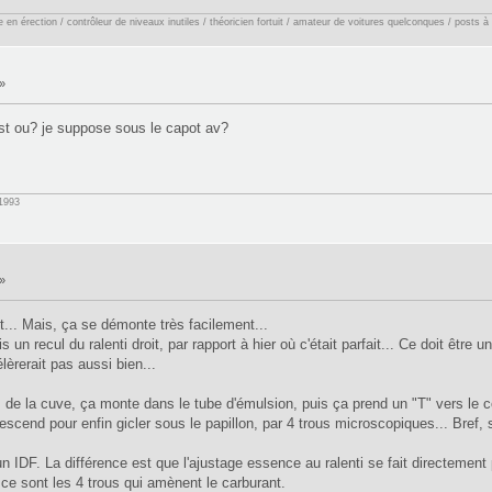
en érection / contrôleur de niveaux inutiles / théoricien fortuit / amateur de voitures quelconques / posts à
»
 est ou? je suppose sous le capot av?
1993
»
t... Mais, ça se démonte très facilement...
is un recul du ralenti droit, par rapport à hier où c'était parfait... Ce doit êt
élèrerait pas aussi bien...
 de la cuve, ça monte dans le tube d'émulsion, puis ça prend un "T" vers le co
escend pour enfin gicler sous le papillon, par 4 trous microscopiques... Bref, s
n IDF. La différence est que l'ajustage essence au ralenti se fait directement 
r, ce sont les 4 trous qui amènent le carburant.