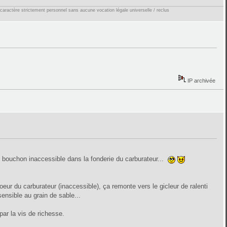
 caractère strictement personnel sans aucune vocation légale universelle / reclus
IP archivée
re un bouchon inaccessible dans la fonderie du carburateur...
eur du carburateur (inaccessible), ça remonte vers le gicleur de ralenti
ensible au grain de sable...
par la vis de richesse.