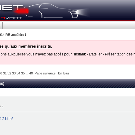
s
914 RE-accélère !
les qu'aux membres inscrits.
ons auxquelles vous n'avez pas accès pour l'instant: - L'atelier - Présentation de
30
31
32
33
34
35
...
40
Page suivante
En bas
is)
5 »
712.htm/