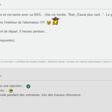
»
te et me tanne avec sa MX5... Une vis tombe, "Bah, j'l'aurai plus tard...". Le
'intérieur de l'alternateur !!!!!
nt de départ, 5 heures perdues...
impuretés).
en érection / contrôleur de niveaux inutiles / théoricien fortuit / amateur de voitures quelconques / posts à
»
me une injection...
tres...
ir vide pendant des semaines, lors des travaux d'essence...