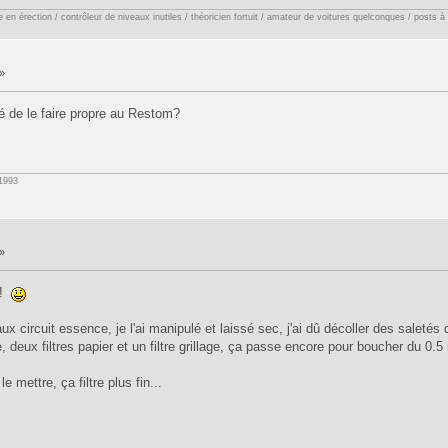
en érection / contrôleur de niveaux inutiles / théoricien fortuit / amateur de voitures quelconques / posts à
»
gé de le faire propre au Restom?
1993
»
 !
ux circuit essence, je l'ai manipulé et laissé sec, j'ai dû décoller des saletés 
e, deux filtres papier et un filtre grillage, ça passe encore pour boucher du 0.5
le mettre, ça filtre plus fin...