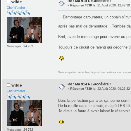
Re : Ma 914 RE-accélère !
wilde
«
Réponse #338 le:
21 Août 2020, 12:47:39 
Chef d'atelier
... Démontage carburateur, un copain s'invi
après pas mal de démontage... Tombée dans l
Bref, avec le remontage pour revenir au poi
Messages: 24 762
Toujours ce circuit de ralenti qui déconne (
Sans étiquette / rédacteur de post non destinés à un modèle 
Re : Ma 914 RE-accélère !
wilde
«
Réponse #339 le:
22 Août 2020, 09:21:32 
Chef d'atelier
Bon, la perfection parfaite, ça tourne com
De la rouille dans le circuit, malgré LES fil
Je dirais la faute à avoir laissé le réservo
Messages: 24 762