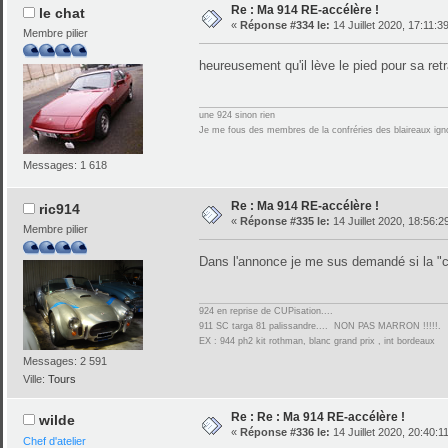
Re : Ma 914 RE-accélère !
le chat
«
Réponse #334 le:
14 Juillet 2020, 17:11:3
Membre pilier
heureusement qu'il lève le pied pour sa retr
une 924 sinon rien
Je me fous des membres de la confréries des blaireaux igno
Messages: 1 618
Re : Ma 914 RE-accélère !
ric914
«
Réponse #335 le:
14 Juillet 2020, 18:56:2
Membre pilier
Dans l'annonce je me sus demandé si la "
924 en reprise de CUPisation....
911 SC targa 81 palissandre.... NON PAS MARRON !!!!!.
EX : 944 ph2 kit rothman, blanc grand prix , int bordeaux
Messages: 2 591
Ville:
Tours
Re : Re : Ma 914 RE-accélère !
wilde
«
Réponse #336 le:
14 Juillet 2020, 20:40:1
Chef d'atelier