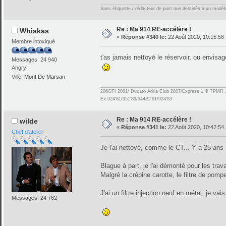
Sans étiquette / rédacteur de post non destinés à un modèle 
Re : Ma 914 RE-accélère !
Whiskas
«
Réponse #340 le:
22 Août 2020, 10:15:58 
Membre intoxiqué
t'as jamais nettoyé le réservoir, ou envisa
Messages: 24 940
Angry!
Ville:
Mont De Marsan
206GTI 2001/ Ducato Adria Club 2007/Express 1.4i TPMR 
Ex:924'81/951'89/944S2'91/924'83
Re : Ma 914 RE-accélère !
wilde
«
Réponse #341 le:
22 Août 2020, 10:42:54 
Chef d'atelier
Je l'ai nettoyé, comme le CT... Y a 25 ans
Blague à part, je l'ai démonté pour les trava
Malgré la crépine carotte, le filtre de pomp
J'ai un filtre injection neuf en métal, je vais 
Messages: 24 762