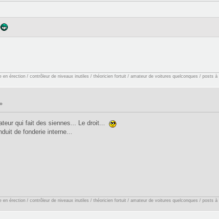
.
en érection / contrôleur de niveaux inutiles / théoricien fortuit / amateur de voitures quelconques / posts à
»
ateur qui fait des siennes... Le droit...
duit de fonderie interne...
en érection / contrôleur de niveaux inutiles / théoricien fortuit / amateur de voitures quelconques / posts à