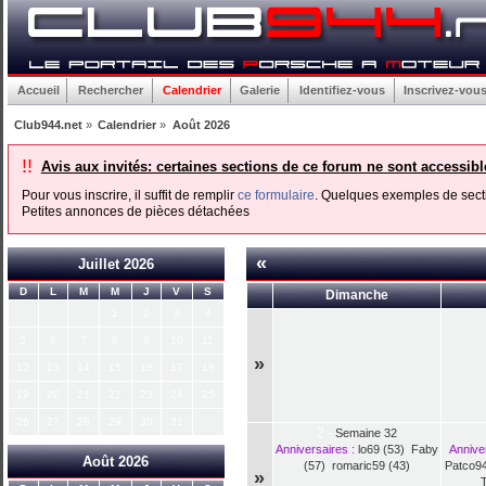
Accueil
Rechercher
Calendrier
Galerie
Identifiez-vous
Inscrivez-vou
Club944.net
»
Calendrier
»
Août 2026
!!
Avis aux invités: certaines sections de ce forum ne sont accessib
Pour vous inscrire, il suffit de remplir
ce formulaire
. Quelques exemples de secti
Petites annonces de pièces détachées
«
Juillet 2026
D
L
M
M
J
V
S
Dimanche
1
2
3
4
5
6
7
8
9
10
11
»
12
13
14
15
16
17
18
19
20
21
22
23
24
25
26
27
28
29
30
31
2
-
Semaine 32
Anniversaires :
lo69 (53)
,
Faby
Anniver
Août 2026
(57)
,
romaric59 (43)
Patco94
»
T