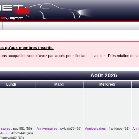
s
les qu'aux membres inscrits.
ons auxquelles vous n'avez pas accès pour l'instant: - L'atelier - Présentation de
Août 2026
Lundi
Mardi
Mercredi
3
4
5
saires :
puyi951 (56)
,
Anniversaires :
sylvain78 (65)
Anniversaires :
frankinos (51)
Anni
4 (55)
,
Arno944s (46)
,
hierrydu02 (62)