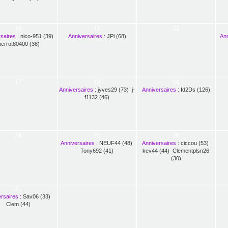
10
11
12
saires :
nico-951 (39)
,
Anniversaires :
JPi (68)
Ann
ierrot80400 (38)
17
18
19
Anniversaires :
jyves29 (73)
,
j-
Anniversaires :
Id2Ds (126)
f1132 (46)
24
25
26
Anniversaires :
NEUF44 (48)
,
Anniversaires :
ciccou (53)
,
Tony692 (41)
kev44 (44)
,
Clementplsn26
(30)
31
rsaires :
Sav06 (33)
,
Clem (44)