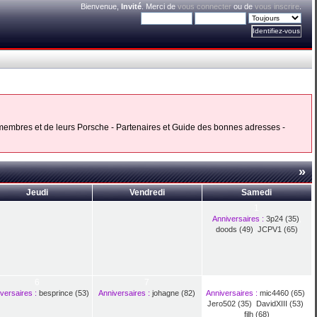
Bienvenue,
Invité
. Merci de
vous connecter
ou de
vous inscrire
.
s membres et de leurs Porsche - Partenaires et Guide des bonnes adresses -
»
Jeudi
Vendredi
Samedi
1
Anniversaires :
3p24 (35)
,
doods (49)
,
JCPV1 (65)
6
7
8
versaires :
besprince (53)
Anniversaires :
johagne (82)
Anniversaires :
mic4460 (65)
,
Jero502 (35)
,
DavidXIII (53)
,
filh (68)