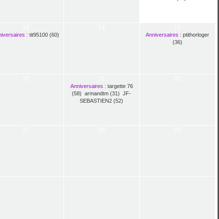
13
14
15
iversaires :
tit95100 (60)
Anniversaires :
ptithorloger
(36)
20
21
22
Anniversaires :
targette 76
(58)
,
armandtm (31)
,
JF-
SEBASTIEN2 (52)
27
28
29