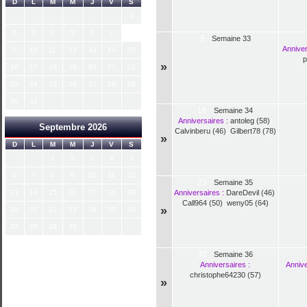
D
L
M
M
J
V
S
1
2
3
4
5
6
7
8
9
-
Semaine 33
Anniver
9
10
11
12
13
14
15
p
»
16
17
18
19
20
21
22
23
24
25
26
27
28
29
30
31
16
-
Semaine 34
Anniversaires :
antoleg (58)
,
Septembre 2026
Calvinberu (46)
,
Gilbert78 (78)
»
D
L
M
M
J
V
S
1
2
3
4
5
6
7
8
9
10
11
12
23
-
Semaine 35
13
14
15
16
17
18
19
Anniversaires :
DareDevil (46)
,
Call964 (50)
,
weny05 (64)
»
20
21
22
23
24
25
26
27
28
29
30
30
-
Semaine 36
Anniversaires :
Annive
christophe64230 (57)
»