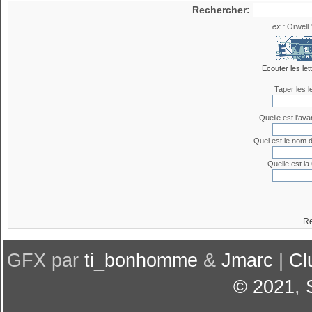
Rechercher:
ex :
Orwell 
Ecouter les let
Taper les l
Quelle est l'ava
Quel est le nom 
Quelle est la
Re
GFX par
ti_bonhomme
&
Jmarc
|
Cl
© 2021
,