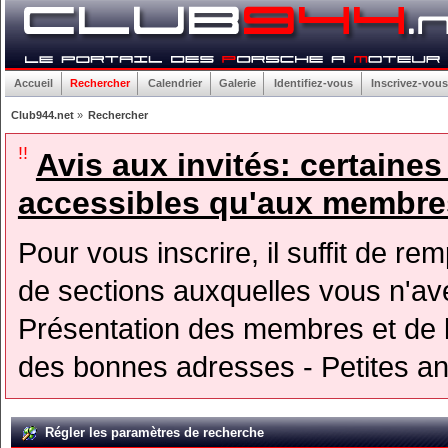
Accueil
Rechercher
Calendrier
Galerie
Identifiez-vous
Inscrivez-vous
Club944.net
»
Rechercher
!!
Avis aux invités: certaine
accessibles qu'aux membres
Pour vous inscrire, il suffit de rem
de sections auxquelles vous n'avez
Présentation des membres et de l
des bonnes adresses - Petites a
Régler les paramètres de recherche