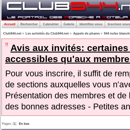
Accueil
Rechercher
Calendrier
Galerie
Identifiez-vous
Inscrivez-vous
Club944.net
»
Les activités du Club944.net
»
Appels de phares
»
944 turbo blanche
!!
Avis aux invités: certaine
accessibles qu'aux membres
Pour vous inscrire, il suffit de rem
de sections auxquelles vous n'avez
Présentation des membres et de l
des bonnes adresses - Petites a
Pages: [
1
]
En bas