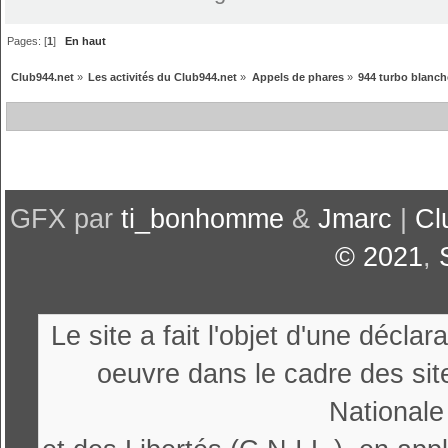
Pages: [
1
]
En haut
Club944.net
»
Les activités du Club944.net
»
Appels de phares
»
944 turbo blanche
GFX par
ti_bonhomme
&
Jmarc
|
Cl
© 2021
,
Le site a fait l'objet d'une décl
oeuvre dans le cadre des sit
Nationale