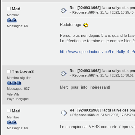
Re : [924/931/968] l'actu rallye des p
Mad
«
Réponse #586 le:
21 Avril 2022, 13:25:40 
Membre
Redéterrage
Messages: 68
Perso, plus rien depuis 5 ans quand le fais
La réfection se termine et je compte bien ê
http://www.speedactiontv.be/Le_Rally_4_
Re : [924/931/968] l'actu rallye des p
TheLover3
«
Réponse #587 le:
21 Avril 2022, 15:38:51 
Membre régulier
Merci pour l'info, intéressant!
Messages: 937
Ville:
Ath
Pays: Belgique
Re : [924/931/968] l'actu rallye des p
Mad
«
Réponse #588 le:
23 Mai 2025, 17:53:39 
Membre
Le championnat VHRS comporte 7 épreuves.
Messages: 68