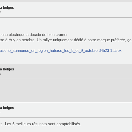
ma belges
»
ceau électrique a décidé de bien cramer.
tre à Huy en octobre. Un rallye uniquement dédié à notre marque préférée, ça 
Porsche_sannonce_en_region_hutoise_les_8_et_9_octobre-34523-1.aspx
ma belges
»
ma belges
»
 Les 5 meilleurs résultats sont comptabilisés.