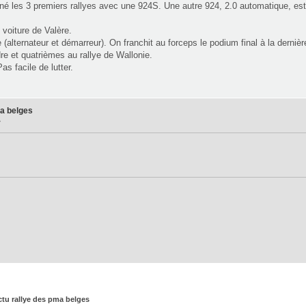
 les 3 premiers rallyes avec une 924S. Une autre 924, 2.0 automatique, es
voiture de Valère.
(alternateur et démarreur). On franchit au forceps le podium final à la dernièr
re et quatrièmes au rallye de Wallonie.
as facile de lutter.
ma belges
»
actu rallye des pma belges