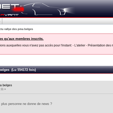
s
actu rallye des pma belges
les qu'aux membres inscrits.
ons auxquelles vous n'avez pas accès pour l'instant: - L'atelier - Présentation de
 belges (Lu 554172 fois)
ma belges
:11 »
nt plus personne ne donne de news ?