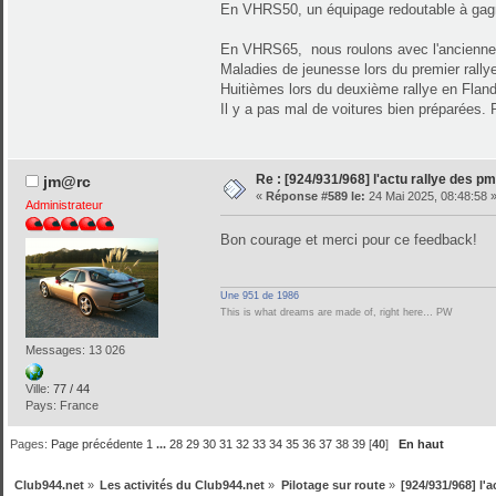
En VHRS50, un équipage redoutable à gagné
En VHRS65, nous roulons avec l'ancienne 
Maladies de jeunesse lors du premier rallye 
Huitièmes lors du deuxième rallye en Fland
Il y a pas mal de voitures bien préparées. P
Re : [924/931/968] l'actu rallye des p
jm@rc
«
Réponse #589 le:
24 Mai 2025, 08:48:58 
Administrateur
Bon courage et merci pour ce feedback!
Une 951 de 1986
This is what dreams are made of, right here… PW
Messages: 13 026
Ville:
77 / 44
Pays: France
Pages:
Page précédente
1
...
28
29
30
31
32
33
34
35
36
37
38
39
[
40
]
En haut
Club944.net
»
Les activités du Club944.net
»
Pilotage sur route
»
[924/931/968] l'