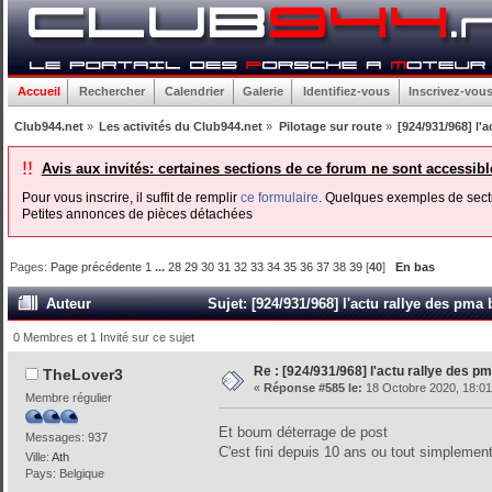
Accueil
Rechercher
Calendrier
Galerie
Identifiez-vous
Inscrivez-vou
Club944.net
»
Les activités du Club944.net
»
Pilotage sur route
»
[924/931/968] l'
!!
Avis aux invités: certaines sections de ce forum ne sont accessib
Pour vous inscrire, il suffit de remplir
ce formulaire
. Quelques exemples de secti
Petites annonces de pièces détachées
Pages:
Page précédente
1
...
28
29
30
31
32
33
34
35
36
37
38
39
[
40
]
En bas
Auteur
Sujet: [924/931/968] l'actu rallye des pma
0 Membres et 1 Invité sur ce sujet
Re : [924/931/968] l'actu rallye des p
TheLover3
«
Réponse #585 le:
18 Octobre 2020, 18:01
Membre régulier
Et boum déterrage de post
Messages: 937
C'est fini depuis 10 ans ou tout simpleme
Ville:
Ath
Pays: Belgique