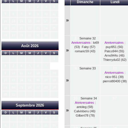
D
L
M
M
J
V
S
Dimanche
Lundi
1
2
3
4
5
6
7
8
9
10
11
»
12
13
14
15
16
17
18
19
20
21
22
23
24
25
26
27
28
29
30
31
2
3
-
Semaine 32
Anniversaires :
lo69
Anniversaires :
Août 2026
(53)
,
Faby (57)
,
puyi951 (56)
,
»
romaric59 (43)
Patco944 (55)
,
D
L
M
M
J
V
S
Arno944s (46)
,
1
Thierrydu02 (62)
2
3
4
5
6
7
8
9
10
-
Semaine 33
Anniversaires :
9
10
11
12
13
14
15
nico-951 (39)
,
»
16
17
18
19
20
21
22
pierrot80400 (38)
23
24
25
26
27
28
29
30
31
16
17
-
Semaine 34
Anniversaires :
Septembre 2026
antoleg (58)
,
»
Calvinberu (46)
,
D
L
M
M
J
V
S
Gilbert78 (78)
1
2
3
4
5
6
7
8
9
10
11
12