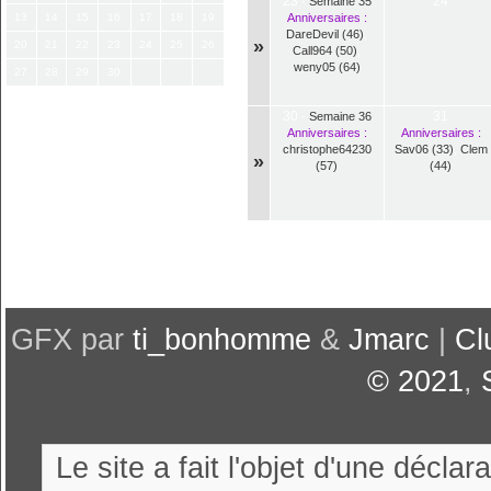
23
24
-
Semaine 35
13
14
15
16
17
18
19
Anniversaires :
DareDevil (46)
,
»
20
21
22
23
24
25
26
Call964 (50)
,
weny05 (64)
27
28
29
30
30
31
-
Semaine 36
Anniversaires :
Anniversaires :
christophe64230
Sav06 (33)
,
Clem
»
(57)
(44)
GFX par
ti_bonhomme
&
Jmarc
|
Cl
© 2021
,
Le site a fait l'objet d'une décl