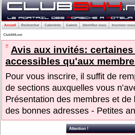
Accueil
Rechercher
Calendrier
Galerie
Identifiez-vous
Inscrivez-vous
Club944.net
!!
Avis aux invités: certaine
accessibles qu'aux membres
Pour vous inscrire, il suffit de rem
de sections auxquelles vous n'avez
Présentation des membres et de l
des bonnes adresses - Petites a
Attention !