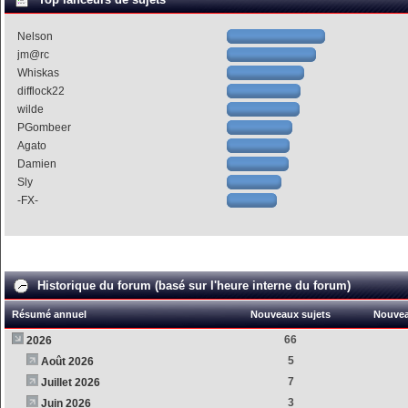
Nelson
jm@rc
Whiskas
difflock22
wilde
PGombeer
Agato
Damien
Sly
-FX-
Historique du forum (basé sur l'heure interne du forum)
Résumé annuel
Nouveaux sujets
Nouve
66
2026
5
Août 2026
7
Juillet 2026
3
Juin 2026