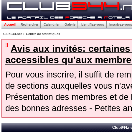
Accueil
Rechercher
Calendrier
Galerie
Identifiez-vous
Inscrivez-vous
Club944.net
»
Centre de statistiques
!!
Avis aux invités: certaine
accessibles qu'aux membres
Pour vous inscrire, il suffit de rem
de sections auxquelles vous n'avez
Présentation des membres et de l
des bonnes adresses - Petites a
Club944.net