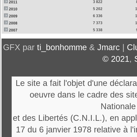
3 822
2011
5 202
2010
6 336
2009
7 373
2008
5 338
2007
GFX par
ti_bonhomme
&
Jmarc
|
Cl
© 2021
,
Le site a fait l'objet d'une décl
oeuvre dans le cadre des sit
Nationale
et des Libertés (C.N.I.L.), en appl
17 du 6 janvier 1978 relative à l'