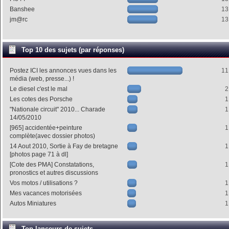
Banshee
13
jm@rc
13
Top 10 des sujets (par réponses)
Postez ICI les annonces vues dans les
11
média (web, presse...) !
Le diesel c'est le mal
2
Les cotes des Porsche
1
"Nationale circuit" 2010... Charade
1
14/05/2010
[965] accidentée+peinture
1
complète(avec dossier photos)
14 Aout 2010, Sortie à Fay de bretagne
1
[photos page 71 à dl]
[Cote des PMA] Constatations,
1
pronostics et autres discussions
Vos motos / utilisations ?
1
Mes vacances motorisées
1
Autos Miniatures
1
Top lanceurs de sujets