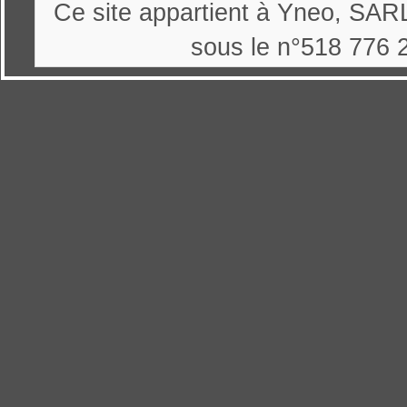
Ce site appartient à Yneo, SARL
sous le n°518 776 