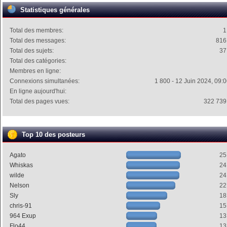
Statistiques générales
Total des membres:
1
Total des messages:
816
Total des sujets:
37
Total des catégories:
Membres en ligne:
Connexions simultanées:
1 800 - 12 Juin 2024, 09:
En ligne aujourd'hui:
Total des pages vues:
322 739
Top 10 des posteurs
Agato
25
Whiskas
24
wilde
24
Nelson
22
Sly
18
chris-91
15
964 Exup
13
Flo44
13