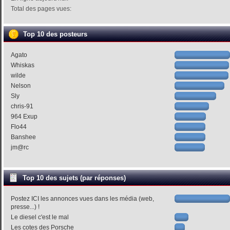
Total des pages vues:
Top 10 des posteurs
Agato
Whiskas
wilde
Nelson
Sly
chris-91
964 Exup
Flo44
Banshee
jm@rc
Top 10 des sujets (par réponses)
Postez ICI les annonces vues dans les média (web,
presse...) !
Le diesel c'est le mal
Les cotes des Porsche