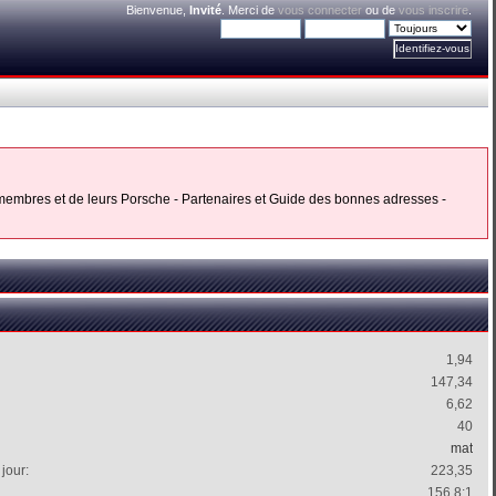
Bienvenue,
Invité
. Merci de
vous connecter
ou de
vous inscrire
.
s membres et de leurs Porsche - Partenaires et Guide des bonnes adresses -
1,94
147,34
6,62
40
mat
jour:
223,35
156.8:1