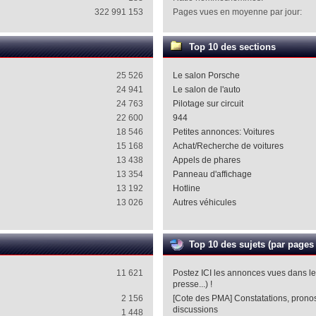
322 991 153
Pages vues en moyenne par jour:
Top 10 des sections
25 526
Le salon Porsche
24 941
Le salon de l'auto
24 763
Pilotage sur circuit
22 600
944
18 546
Petites annonces: Voitures
15 168
Achat/Recherche de voitures
13 438
Appels de phares
13 354
Panneau d'affichage
13 192
Hotline
13 026
Autres véhicules
Top 10 des sujets (par pages
11 621
Postez ICI les annonces vues dans l
presse...) !
2 156
[Cote des PMA] Constatations, pronost
discussions
1 448