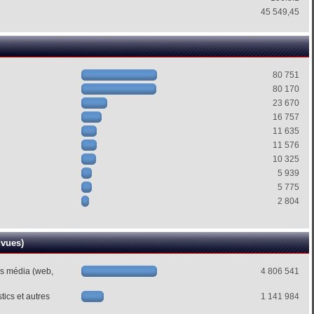
45 549,45
80 751
80 170
23 670
16 757
11 635
11 576
10 325
5 939
5 775
2 804
 vues)
es média (web,
4 806 541
ics et autres
1 141 984