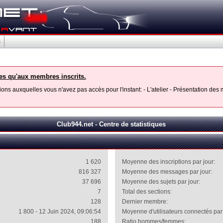
s
les qu'aux membres inscrits.
ons auxquelles vous n'avez pas accès pour l'instant: - L'atelier - Présentation de
Club944.net - Centre de statistiques
1 620
Moyenne des inscriptions par jour:
816 327
Moyenne des messages par jour:
37 696
Moyenne des sujets par jour:
7
Total des sections:
128
Dernier membre:
1 800 - 12 Juin 2024, 09:06:54
Moyenne d'utilisateurs connectés par 
188
Ratio hommes/femmes: