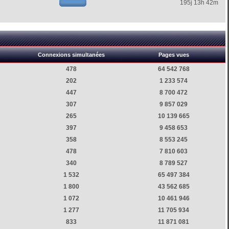
195j 13h 42m
Connexions simultanées
Pages vues
478
64 542 768
202
1 233 574
447
8 700 472
307
9 857 029
265
10 139 665
397
9 458 653
358
8 553 245
478
7 810 603
340
8 789 527
1 532
65 497 384
1 800
43 562 685
1 072
10 461 946
1 277
11 705 934
833
11 871 081