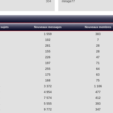
304
mirage77
sujets
Nouveaux messages
Nouveaux membres
1 559
383
102
7
281
28
155
28
226
47
197
71
255
64
175
63
168
75
5
3 372
1 106
0
4 954
477
3
7 574
412
1
5 555
393
4
9 772
347