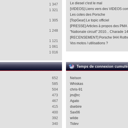
Le diesel c'est le mal
1 347
[VIDEOS] Liens vers des VIDEOS co
1 321
Les cotes des Porsche
1 305
[TopGear] Le topic officiel
[PRESSE] Articles à propos des PMA
1 248
"Nationale circuit" 2010... Charade 1
[RECENSEMENT] Porsche 944 Roth
1 121
Vos motos / utilisations ?
1 061
1 016
Temps de connexion cumulé
652
Nelson
585
Whiskas
504
chris-91
473
jm@rc
467
Agato
415
dsebire
400
Sav06
392
wilde
340
Tidev