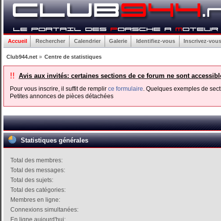
Accueil
Rechercher
Calendrier
Galerie
Identifiez-vous
Inscrivez-vou
Club944.net
»
Centre de statistiques
!!
Avis aux invités: certaines sections de ce forum ne sont accessib
Pour vous inscrire, il suffit de remplir
ce formulaire
. Quelques exemples de secti
Petites annonces de pièces détachées
Statistiques générales
Total des membres:
Total des messages:
Total des sujets:
Total des catégories:
Membres en ligne:
Connexions simultanées:
En ligne aujourd'hui: