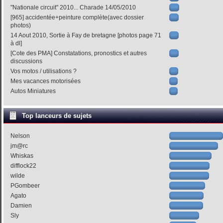
"Nationale circuit" 2010... Charade 14/05/2010
[965] accidentée+peinture complète(avec dossier
photos)
14 Aout 2010, Sortie à Fay de bretagne [photos page 71
à dl]
[Cote des PMA] Constatations, pronostics et autres
discussions
Vos motos / utilisations ?
Mes vacances motorisées
Autos Miniatures
Top lanceurs de sujets
Nelson
jm@rc
Whiskas
difflock22
wilde
PGombeer
Agato
Damien
Sly