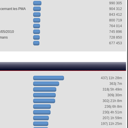
990 305
ncernant les PMA
904 312
843 412
800 719
764 014
4/05/2010
745 896
mans
728 850
677 453
437j 11h 28m
363j 7m
318j 5h 49m
309j 30m
302j 21h 8m
236j 6h 8m
230j 4h 51m
207j 1h 59m
197j 11h 25m