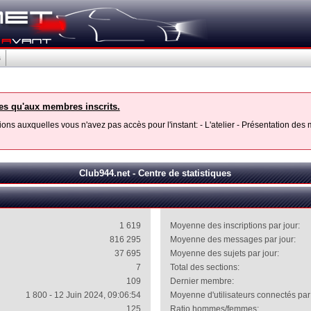
s
les qu'aux membres inscrits.
ons auxquelles vous n'avez pas accès pour l'instant: - L'atelier - Présentation de
Club944.net - Centre de statistiques
1 619
Moyenne des inscriptions par jour:
816 295
Moyenne des messages par jour:
37 695
Moyenne des sujets par jour:
7
Total des sections:
109
Dernier membre:
1 800 - 12 Juin 2024, 09:06:54
Moyenne d'utilisateurs connectés par 
125
Ratio hommes/femmes: