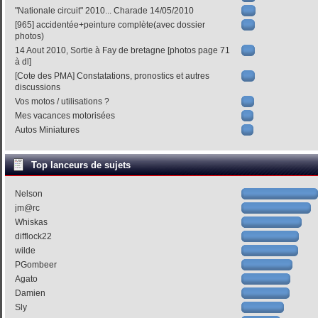
"Nationale circuit" 2010... Charade 14/05/2010
[965] accidentée+peinture complète(avec dossier
photos)
14 Aout 2010, Sortie à Fay de bretagne [photos page 71
à dl]
[Cote des PMA] Constatations, pronostics et autres
discussions
Vos motos / utilisations ?
Mes vacances motorisées
Autos Miniatures
Top lanceurs de sujets
Nelson
jm@rc
Whiskas
difflock22
wilde
PGombeer
Agato
Damien
Sly