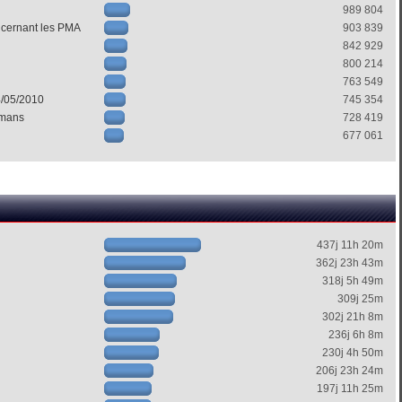
989 804
ncernant les PMA
903 839
842 929
800 214
763 549
4/05/2010
745 354
mans
728 419
677 061
437j 11h 20m
362j 23h 43m
318j 5h 49m
309j 25m
302j 21h 8m
236j 6h 8m
230j 4h 50m
206j 23h 24m
197j 11h 25m