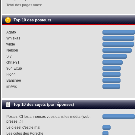
Total des pages vues:
Top 10 des posteurs
Agato
Whiskas
wilde
Nelson
Sly
chris-91
964 Exup
Flo44
Banshee
jm@rc
Top 10 des sujets (par réponses)
Postez ICI les annonces vues dans les média (web,
presse...) !
Le diesel c'est le mal
Les cotes des Porsche