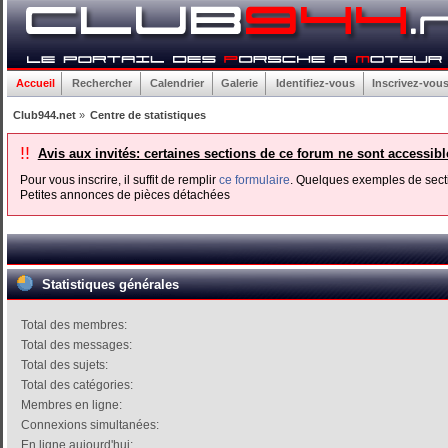
Accueil
Rechercher
Calendrier
Galerie
Identifiez-vous
Inscrivez-vou
Club944.net
»
Centre de statistiques
!!
Avis aux invités: certaines sections de ce forum ne sont accessib
Pour vous inscrire, il suffit de remplir
ce formulaire
. Quelques exemples de secti
Petites annonces de pièces détachées
Statistiques générales
Total des membres:
Total des messages:
Total des sujets:
Total des catégories:
Membres en ligne:
Connexions simultanées:
En ligne aujourd'hui: