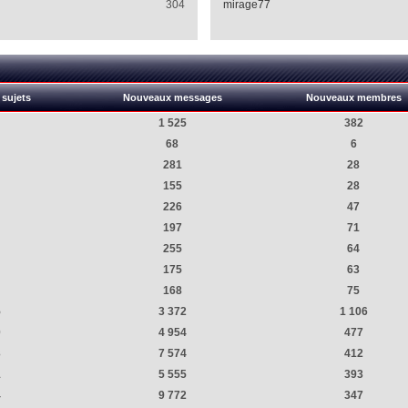
304
mirage77
sujets
Nouveaux messages
Nouveaux membres
1 525
382
68
6
281
28
155
28
226
47
197
71
255
64
175
63
168
75
5
3 372
1 106
0
4 954
477
3
7 574
412
1
5 555
393
4
9 772
347