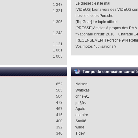
Le diesel c'est le mal
1 347
[VIDEOS] Liens vers des VIDEOS co
1 321
Les cotes des Porsche
1 305
[TopGear] Le topic officiel
[PRESSE] Articles à propos des PMA
1 248
"Nationale circuit" 2010... Charade 1
[RECENSEMENT] Porsche 944 Roth
1 121
Vos motos / utilisations ?
1 061
1 005
Temps de connexion cumulé
652
Nelson
585
Whiskas
504
chris-91
473
jm@rc
467
Agato
415
dsebire
400
Sav06
392
wilde
340
Tidev