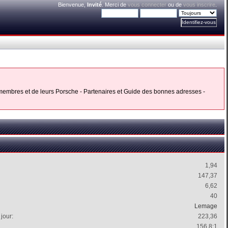
Bienvenue,
Invité
. Merci de
vous connecter
ou de
vous inscrire
.
s membres et de leurs Porsche - Partenaires et Guide des bonnes adresses -
1,94
147,37
6,62
40
Lemage
jour:
223,36
156.8:1