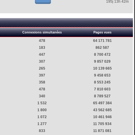
195j 13h 42m
Connexions simultanées
Pages vues
478
64 171 781
183
862 587
447
8 700 472
307
9 857 029
265
10 139 665
397
9 458 653
358
8 553 245
478
7 810 603
340
8 789 527
1 532
65 497 384
1 800
43 562 685
1 072
10 461 946
1 277
11 705 934
833
11 871 081