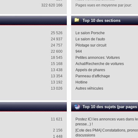
322 620 166
Pages vues en moyenne par jour:
Top 10 des sections
25 526
Le salon Porsche
24 937
Le salon de l'auto
24 757
Pilotage sur circuit
22 600
944
18 545
Petites annonces: Voitures
15 168
Achat/Recherche de voitures
13 438
Appels de phares
13 354
Panneau d'affichage
13 192
Hotline
13 026
Autres véhicules
Top 10 des sujets (par pages
11 621
Postez ICI les annonces vues dans l
presse...) !
2 156
[Cote des PMA] Constatations, pronost
discussions
1 448