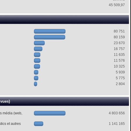
45 509,97
80 751
80 159
23 670
16 757
11 635
11 576
10 325
5 939
5 775
2 804
 vues)
es média (web,
4 803 656
ics et autres
1 141 165