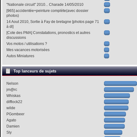
"Nationale circuit" 2010... Charade 14/05/2010
[965] accidentée+peinture complète(avec dossier
photos)
14 Aout 2010, Sortie à Fay de bretagne [photos page 71
à dl]
[Cote des PMA] Constatations, pronostics et autres
discussions
Vos motos / utilisations ?
Mes vacances motorisées
Autos Miniatures
Top lanceurs de sujets
Nelson
jm@rc
Whiskas
difflock22
wilde
PGombeer
Agato
Damien
Sly