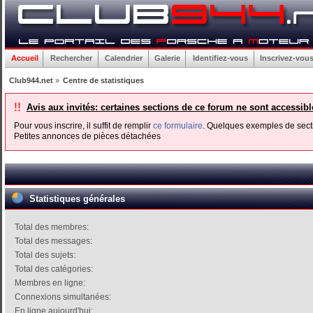
Accueil
Rechercher
Calendrier
Galerie
Identifiez-vous
Inscrivez-vou
Club944.net
»
Centre de statistiques
!!
Avis aux invités: certaines sections de ce forum ne sont accessib
Pour vous inscrire, il suffit de remplir
ce formulaire
. Quelques exemples de secti
Petites annonces de pièces détachées
Statistiques générales
Total des membres:
Total des messages:
Total des sujets:
Total des catégories:
Membres en ligne:
Connexions simultanées:
En ligne aujourd'hui: