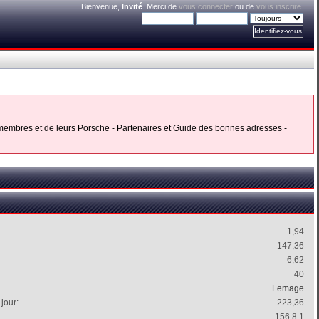
Bienvenue,
Invité
. Merci de
vous connecter
ou de
vous inscrire
.
s membres et de leurs Porsche - Partenaires et Guide des bonnes adresses -
1,94
147,36
6,62
40
Lemage
jour:
223,36
156.8:1