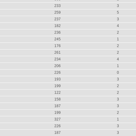
233
3
259
5
237
3
182
4
236
2
245
1
176
2
261
2
234
4
206
1
226
0
193
3
199
2
122
2
158
3
187
3
199
2
327
1
226
3
187
3