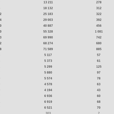
7
13 211
278
5
18 132
312
2
25 183
322
4
29 003
392
0
40 887
456
0
55 328
1 081
3
69 990
742
2
68 274
680
8
71 589
885
6
5 117
57
3
5 373
61
2
5 299
125
7
5 880
97
9
5 574
78
0
4 578
63
9
4 194
43
7
6 936
60
1
6 919
68
7
6 521
70
303
2