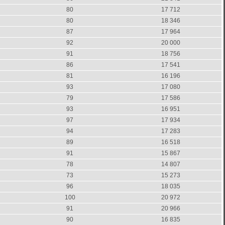
80
17 712
80
18 346
87
17 964
92
20 000
91
18 756
86
17 541
81
16 196
93
17 080
79
17 586
93
16 951
97
17 934
94
17 283
89
16 518
91
15 867
78
14 807
73
15 273
96
18 035
100
20 972
91
20 966
90
16 835