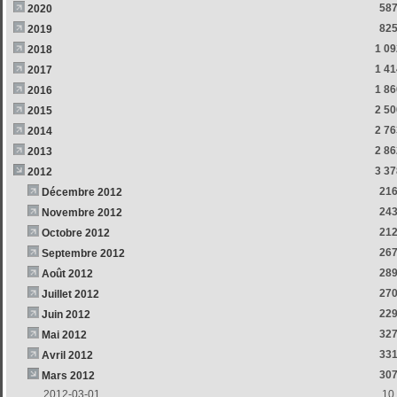
58
2020
82
2019
1 09
2018
1 41
2017
1 86
2016
2 50
2015
2 76
2014
2 86
2013
3 37
2012
21
Décembre 2012
24
Novembre 2012
21
Octobre 2012
26
Septembre 2012
28
Août 2012
27
Juillet 2012
22
Juin 2012
32
Mai 2012
33
Avril 2012
30
Mars 2012
2012-03-01
10