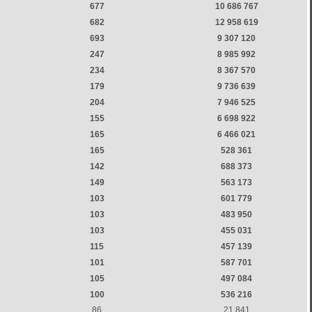
677
10 686 767
682
12 958 619
693
9 307 120
247
8 985 992
234
8 367 570
179
9 736 639
204
7 946 525
155
6 698 922
165
6 466 021
165
528 361
142
688 373
149
563 173
103
601 779
103
483 950
103
455 031
115
457 139
101
587 701
105
497 084
100
536 216
86
21 841