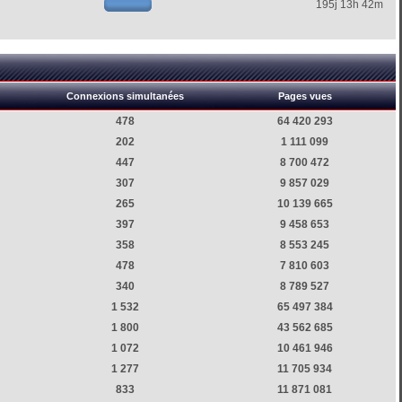
195j 13h 42m
Connexions simultanées
Pages vues
478
64 420 293
202
1 111 099
447
8 700 472
307
9 857 029
265
10 139 665
397
9 458 653
358
8 553 245
478
7 810 603
340
8 789 527
1 532
65 497 384
1 800
43 562 685
1 072
10 461 946
1 277
11 705 934
833
11 871 081