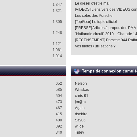
Le diesel c'est le mal
1 347
[VIDEOS] Liens vers des VIDEOS co
1 321
Les cotes des Porsche
1 305
[TopGear] Le topic officiel
[PRESSE] Articles à propos des PMA
1 248
"Nationale circuit" 2010... Charade 1
[RECENSEMENT] Porsche 944 Roth
1 121
Vos motos / utilisations ?
1 061
1 014
Temps de connexion cumulé
652
Nelson
585
Whiskas
504
chris-91
473
jm@rc
467
Agato
415
dsebire
400
Sav06
392
wilde
340
Tidev