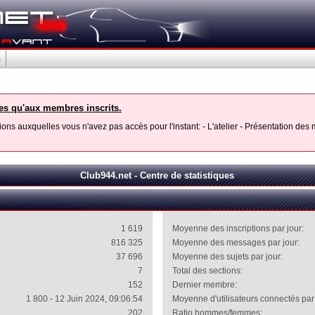
s
les qu'aux membres inscrits.
ons auxquelles vous n'avez pas accès pour l'instant: - L'atelier - Présentation de
Club944.net - Centre de statistiques
1 619
Moyenne des inscriptions par jour:
816 325
Moyenne des messages par jour:
37 696
Moyenne des sujets par jour:
7
Total des sections:
152
Dernier membre:
1 800 - 12 Juin 2024, 09:06:54
Moyenne d'utilisateurs connectés par 
202
Ratio hommes/femmes: