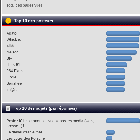
Total des pages vues:
Top 10 des posteurs
Agato
Whiskas
wilde
Nelson
Sly
chris-91
964 Exup
Flo44
Banshee
jm@rc
Top 10 des sujets (par réponses)
Postez ICI les annonces vues dans les média (web,
presse...) !
Le diesel c'est le mal
Les cotes des Porsche