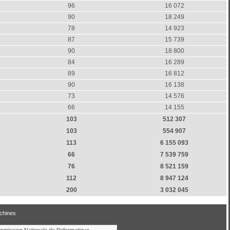
96
16 072
90
18 249
78
14 923
87
15 739
90
18 800
84
16 289
89
16 812
90
16 138
73
14 576
66
14 155
103
512 307
103
554 907
113
6 155 093
66
7 539 759
76
8 521 159
112
8 947 124
200
3 032 045
chines