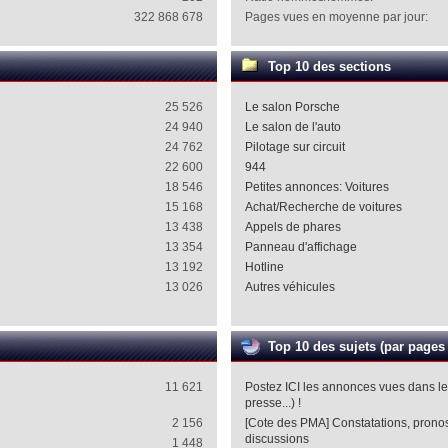
322 868 678
Pages vues en moyenne par jour:
Top 10 des sections
25 526
Le salon Porsche
24 940
Le salon de l'auto
24 762
Pilotage sur circuit
22 600
944
18 546
Petites annonces: Voitures
15 168
Achat/Recherche de voitures
13 438
Appels de phares
13 354
Panneau d'affichage
13 192
Hotline
13 026
Autres véhicules
Top 10 des sujets (par pages
11 621
Postez ICI les annonces vues dans l
presse...) !
2 156
[Cote des PMA] Constatations, pronost
discussions
1 448