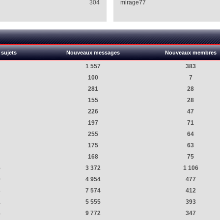
304
mirage77
sujets
Nouveaux messages
Nouveaux membres
1 557
383
100
7
281
28
155
28
226
47
197
71
255
64
175
63
168
75
5
3 372
1 106
0
4 954
477
3
7 574
412
1
5 555
393
4
9 772
347