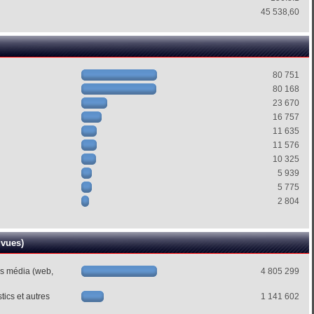
45 538,60
80 751
80 168
23 670
16 757
11 635
11 576
10 325
5 939
5 775
2 804
 vues)
es média (web,
4 805 299
ics et autres
1 141 602