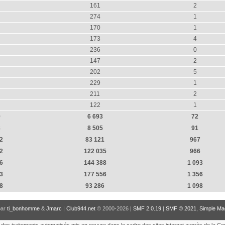
161
2
274
1
170
1
173
4
236
0
147
2
202
5
229
1
211
2
122
1
9
6 693
72
8
8 505
91
2
83 121
967
2
122 035
966
6
144 388
1 093
3
177 556
1 356
8
93 286
1 098
par
ti_bonhomme
&
Jmarc
|
Club944.net
© 2000-2026 |
SMF 2.0.19
|
SMF © 2021
,
Simple Ma