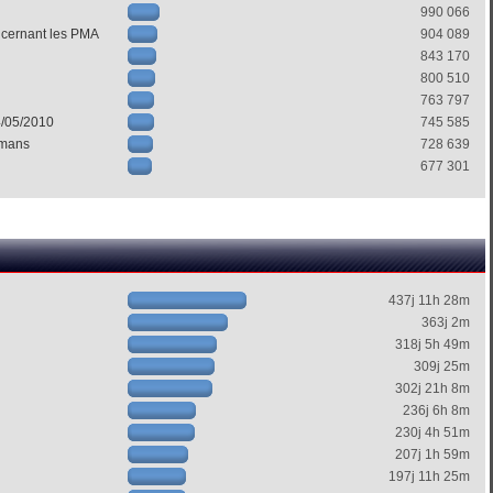
990 066
ncernant les PMA
904 089
843 170
800 510
763 797
4/05/2010
745 585
mans
728 639
677 301
437j 11h 28m
363j 2m
318j 5h 49m
309j 25m
302j 21h 8m
236j 6h 8m
230j 4h 51m
207j 1h 59m
197j 11h 25m