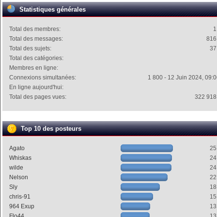
Statistiques générales
Total des membres:
1
Total des messages:
816
Total des sujets:
37
Total des catégories:
Membres en ligne:
Connexions simultanées:
1 800 - 12 Juin 2024, 09:
En ligne aujourd'hui:
Total des pages vues:
322 918
Top 10 des posteurs
Agato
25
Whiskas
24
wilde
24
Nelson
22
Sly
18
chris-91
15
964 Exup
13
Flo44
13