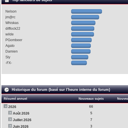
Nelson
jm@rc
Whiskas
difflock22
wilde
PGombeer
Agato
Damien
Sly
-FX-
Historique du forum (basé sur l'heure interne du forum)
Résumé annuel
Nouveaux sujets
Nouve
66
2026
5
Août 2026
7
Juillet 2026
3
Juin 2026