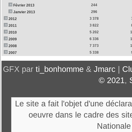
244
Février 2013
296
Janvier 2013
3 378
2012
3 822
2011
5 202
2010
6 336
2009
7 373
2008
5 338
2007
GFX par
ti_bonhomme
&
Jmarc
|
Cl
© 2021
,
Le site a fait l'objet d'une décl
oeuvre dans le cadre des sit
Nationale