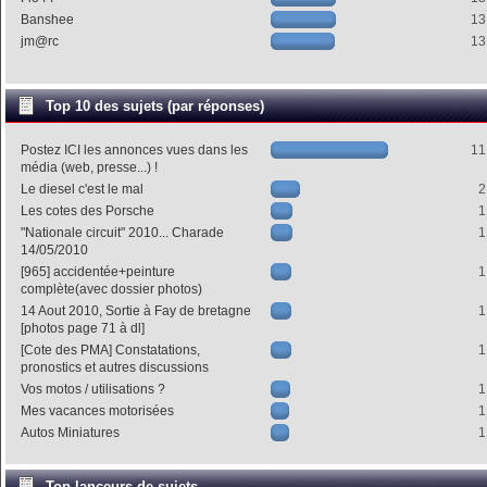
Banshee
13
jm@rc
13
Top 10 des sujets (par réponses)
Postez ICI les annonces vues dans les
11
média (web, presse...) !
Le diesel c'est le mal
2
Les cotes des Porsche
1
"Nationale circuit" 2010... Charade
1
14/05/2010
[965] accidentée+peinture
1
complète(avec dossier photos)
14 Aout 2010, Sortie à Fay de bretagne
1
[photos page 71 à dl]
[Cote des PMA] Constatations,
1
pronostics et autres discussions
Vos motos / utilisations ?
1
Mes vacances motorisées
1
Autos Miniatures
1
Top lanceurs de sujets