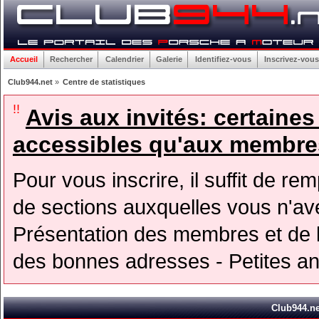
Accueil
Rechercher
Calendrier
Galerie
Identifiez-vous
Inscrivez-vous
Club944.net
»
Centre de statistiques
!!
Avis aux invités: certaine
accessibles qu'aux membres
Pour vous inscrire, il suffit de rem
de sections auxquelles vous n'avez
Présentation des membres et de l
des bonnes adresses - Petites a
Club944.net