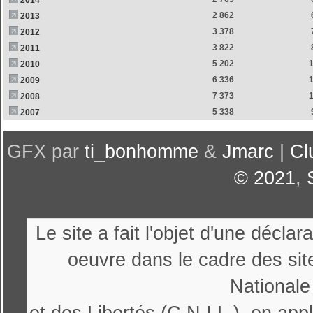
2014
2 862
2013
3 378
2012
3 822
2011
5 202
2010
6 336
2009
7 373
2008
5 338
2007
GFX par
ti_bonhomme
&
Jmarc
|
Cl
© 2021
,
Le site a fait l'objet d'une décl
oeuvre dans le cadre des sit
Nationale