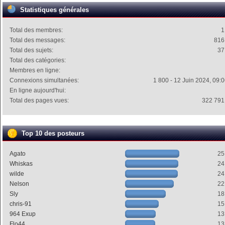
Statistiques générales
Total des membres:
1
Total des messages:
816
Total des sujets:
37
Total des catégories:
Membres en ligne:
Connexions simultanées:
1 800 - 12 Juin 2024, 09:
En ligne aujourd'hui:
Total des pages vues:
322 791
Top 10 des posteurs
Agato
25
Whiskas
24
wilde
24
Nelson
22
Sly
18
chris-91
15
964 Exup
13
Flo44
13