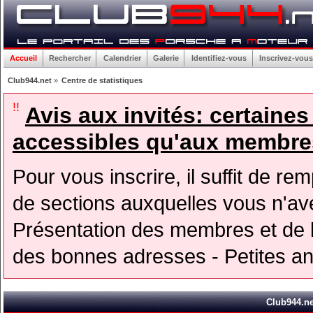
Accueil
Rechercher
Calendrier
Galerie
Identifiez-vous
Inscrivez-vous
Club944.net
»
Centre de statistiques
!!
Avis aux invités: certaine
accessibles qu'aux membres
Pour vous inscrire, il suffit de rem
de sections auxquelles vous n'avez
Présentation des membres et de l
des bonnes adresses - Petites a
Club944.net