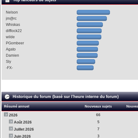
Nelson
jm@rc
Whiskas
difflock22
wilde
PGombeer
Agato
Damien
Sly
-FX-
Historique du forum (basé sur l'heure interne du forum)
Résumé annuel
Nouveaux sujets
Nouve
66
2026
5
Août 2026
7
Juillet 2026
3
Juin 2026