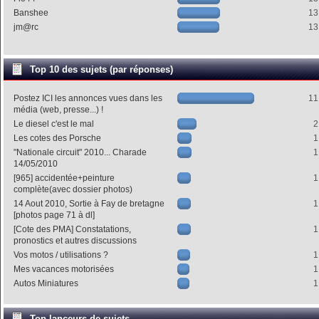
Banshee
13
jm@rc
13
Top 10 des sujets (par réponses)
Postez ICI les annonces vues dans les
11
média (web, presse...) !
Le diesel c'est le mal
2
Les cotes des Porsche
1
"Nationale circuit" 2010... Charade
1
14/05/2010
[965] accidentée+peinture
1
complète(avec dossier photos)
14 Aout 2010, Sortie à Fay de bretagne
1
[photos page 71 à dl]
[Cote des PMA] Constatations,
1
pronostics et autres discussions
Vos motos / utilisations ?
1
Mes vacances motorisées
1
Autos Miniatures
1
Top lanceurs de sujets