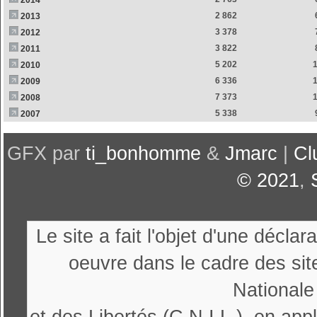
2014
2 862
2013
3 378
2012
3 822
2011
5 202
2010
6 336
2009
7 373
2008
5 338
2007
GFX par
ti_bonhomme
&
Jmarc
|
Cl
© 2021
,
Le site a fait l'objet d'une décl
oeuvre dans le cadre des sit
Nationale