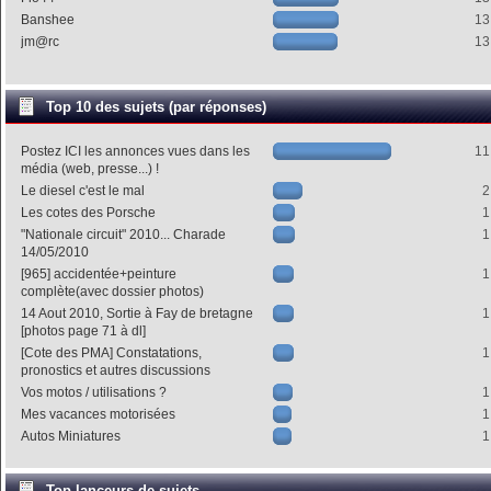
Banshee
13
jm@rc
13
Top 10 des sujets (par réponses)
Postez ICI les annonces vues dans les
11
média (web, presse...) !
Le diesel c'est le mal
2
Les cotes des Porsche
1
"Nationale circuit" 2010... Charade
1
14/05/2010
[965] accidentée+peinture
1
complète(avec dossier photos)
14 Aout 2010, Sortie à Fay de bretagne
1
[photos page 71 à dl]
[Cote des PMA] Constatations,
1
pronostics et autres discussions
Vos motos / utilisations ?
1
Mes vacances motorisées
1
Autos Miniatures
1
Top lanceurs de sujets