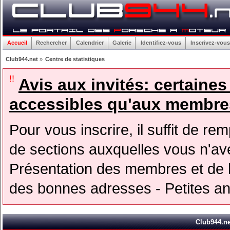
Accueil
Rechercher
Calendrier
Galerie
Identifiez-vous
Inscrivez-vous
Club944.net
»
Centre de statistiques
!!
Avis aux invités: certaine
accessibles qu'aux membres
Pour vous inscrire, il suffit de rem
de sections auxquelles vous n'avez
Présentation des membres et de l
des bonnes adresses - Petites a
Club944.net