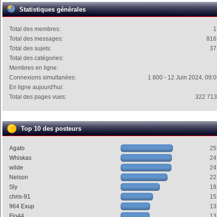
Statistiques générales
Total des membres:
1
Total des messages:
816
Total des sujets:
37
Total des catégories:
Membres en ligne:
Connexions simultanées:
1 800 - 12 Juin 2024, 09:
En ligne aujourd'hui:
Total des pages vues:
322 713
Top 10 des posteurs
Agato
25
Whiskas
24
wilde
24
Nelson
22
Sly
18
chris-91
15
964 Exup
13
Flo44
13