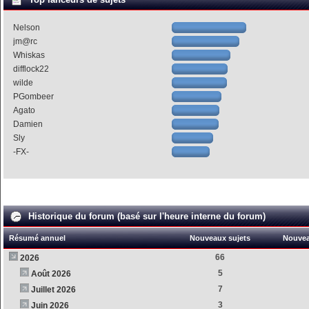
Nelson
jm@rc
Whiskas
difflock22
wilde
PGombeer
Agato
Damien
Sly
-FX-
Historique du forum (basé sur l'heure interne du forum)
Résumé annuel
Nouveaux sujets
Nouve
66
2026
5
Août 2026
7
Juillet 2026
3
Juin 2026