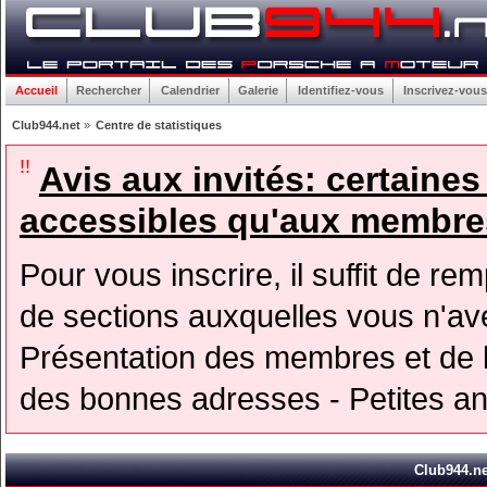
Accueil
Rechercher
Calendrier
Galerie
Identifiez-vous
Inscrivez-vous
Club944.net
»
Centre de statistiques
!!
Avis aux invités: certaine
accessibles qu'aux membres
Pour vous inscrire, il suffit de rem
de sections auxquelles vous n'avez
Présentation des membres et de l
des bonnes adresses - Petites a
Club944.net