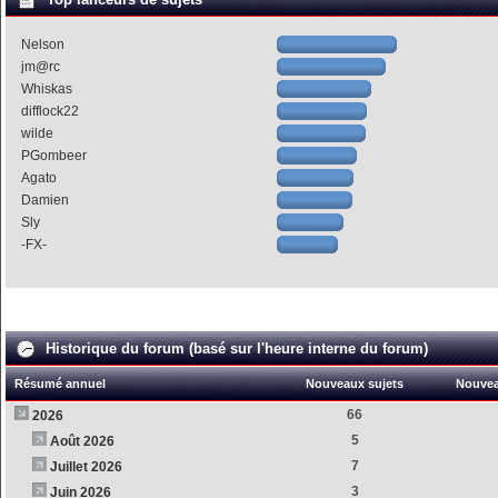
Nelson
jm@rc
Whiskas
difflock22
wilde
PGombeer
Agato
Damien
Sly
-FX-
Historique du forum (basé sur l'heure interne du forum)
Résumé annuel
Nouveaux sujets
Nouve
66
2026
5
Août 2026
7
Juillet 2026
3
Juin 2026