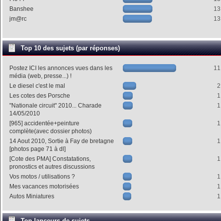
Banshee
13
jm@rc
13
Top 10 des sujets (par réponses)
Postez ICI les annonces vues dans les
11
média (web, presse...) !
Le diesel c'est le mal
2
Les cotes des Porsche
1
"Nationale circuit" 2010... Charade
1
14/05/2010
[965] accidentée+peinture
1
complète(avec dossier photos)
14 Aout 2010, Sortie à Fay de bretagne
1
[photos page 71 à dl]
[Cote des PMA] Constatations,
1
pronostics et autres discussions
Vos motos / utilisations ?
1
Mes vacances motorisées
1
Autos Miniatures
1
Top lanceurs de sujets