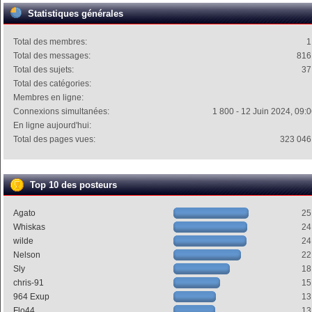
Statistiques générales
Total des membres:
1
Total des messages:
816
Total des sujets:
37
Total des catégories:
Membres en ligne:
Connexions simultanées:
1 800 - 12 Juin 2024, 09:
En ligne aujourd'hui:
Total des pages vues:
323 046
Top 10 des posteurs
Agato
25
Whiskas
24
wilde
24
Nelson
22
Sly
18
chris-91
15
964 Exup
13
Flo44
13