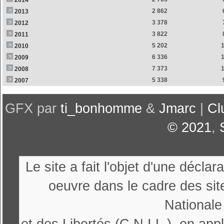
2014
2 862
2013
3 378
2012
3 822
2011
5 202
2010
6 336
2009
7 373
2008
5 338
2007
GFX par
ti_bonhomme
&
Jmarc
|
Cl
© 2021
,
Le site a fait l'objet d'une décl
oeuvre dans le cadre des sit
Nationale