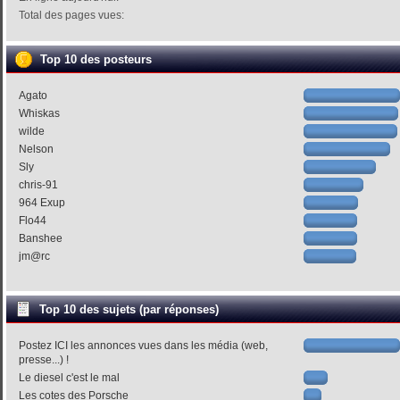
Total des pages vues:
Top 10 des posteurs
Agato
Whiskas
wilde
Nelson
Sly
chris-91
964 Exup
Flo44
Banshee
jm@rc
Top 10 des sujets (par réponses)
Postez ICI les annonces vues dans les média (web,
presse...) !
Le diesel c'est le mal
Les cotes des Porsche