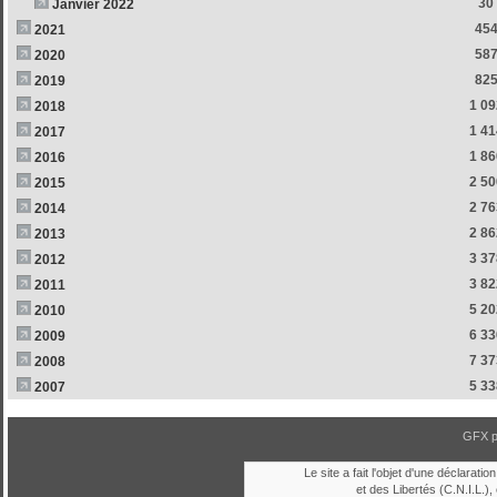
30
Janvier 2022
45
2021
58
2020
82
2019
1 09
2018
1 41
2017
1 86
2016
2 50
2015
2 76
2014
2 86
2013
3 37
2012
3 82
2011
5 20
2010
6 33
2009
7 37
2008
5 33
2007
GFX 
Le site a fait l'objet d'une déclara
et des Libertés (C.N.I.L.), 