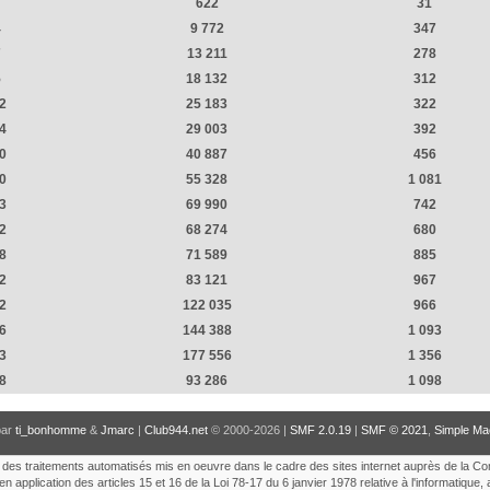
622
31
4
9 772
347
7
13 211
278
5
18 132
312
2
25 183
322
4
29 003
392
0
40 887
456
0
55 328
1 081
3
69 990
742
2
68 274
680
8
71 589
885
2
83 121
967
2
122 035
966
6
144 388
1 093
3
177 556
1 356
8
93 286
1 098
par
ti_bonhomme
&
Jmarc
|
Club944.net
© 2000-2026 |
SMF 2.0.19
|
SMF © 2021
,
Simple Ma
tion des traitements automatisés mis en oeuvre dans le cadre des sites internet auprès de la C
en application des articles 15 et 16 de la Loi 78-17 du 6 janvier 1978 relative à l'informatique, 