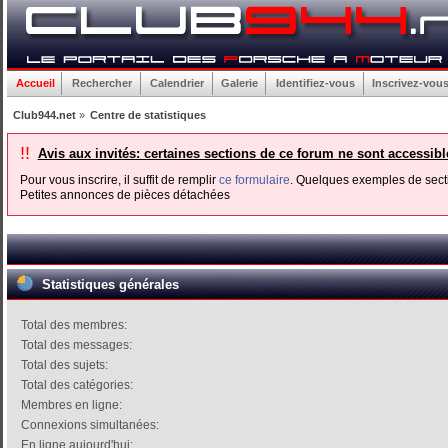
Accueil
Rechercher
Calendrier
Galerie
Identifiez-vous
Inscrivez-vou
Club944.net
»
Centre de statistiques
!!
Avis aux invités: certaines sections de ce forum ne sont accessib
Pour vous inscrire, il suffit de remplir
ce formulaire
. Quelques exemples de secti
Petites annonces de pièces détachées
Statistiques générales
Total des membres:
Total des messages:
Total des sujets:
Total des catégories:
Membres en ligne:
Connexions simultanées:
En ligne aujourd'hui: