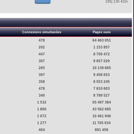
195j 13h 42m
Connexions simultanées
Pages vues
478
64 463 051
202
1 153 857
447
8 700 472
307
9 857 029
265
10 139 665
397
9 458 653
358
8 553 245
478
7 810 603
340
8 789 527
1 532
65 497 384
1 800
43 562 685
1 072
10 461 946
1 277
11 705 934
404
891 458