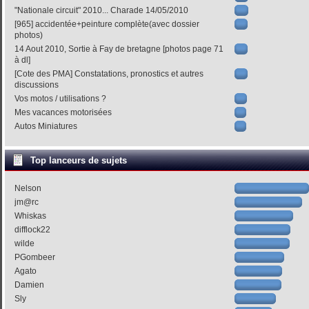
"Nationale circuit" 2010... Charade 14/05/2010
[965] accidentée+peinture complète(avec dossier
photos)
14 Aout 2010, Sortie à Fay de bretagne [photos page 71
à dl]
[Cote des PMA] Constatations, pronostics et autres
discussions
Vos motos / utilisations ?
Mes vacances motorisées
Autos Miniatures
Top lanceurs de sujets
Nelson
jm@rc
Whiskas
difflock22
wilde
PGombeer
Agato
Damien
Sly