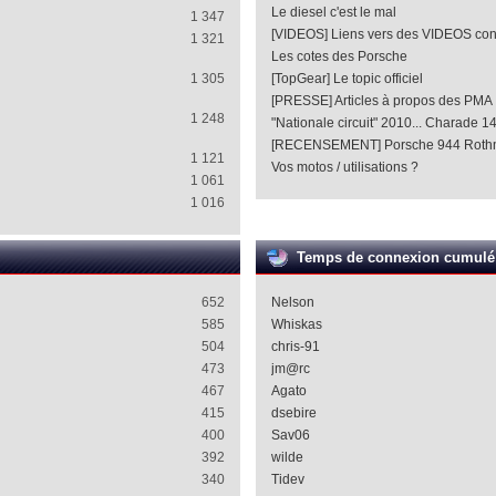
Le diesel c'est le mal
1 347
[VIDEOS] Liens vers des VIDEOS co
1 321
Les cotes des Porsche
1 305
[TopGear] Le topic officiel
[PRESSE] Articles à propos des PMA
1 248
"Nationale circuit" 2010... Charade 1
[RECENSEMENT] Porsche 944 Roth
1 121
Vos motos / utilisations ?
1 061
1 016
Temps de connexion cumulé
652
Nelson
585
Whiskas
504
chris-91
473
jm@rc
467
Agato
415
dsebire
400
Sav06
392
wilde
340
Tidev