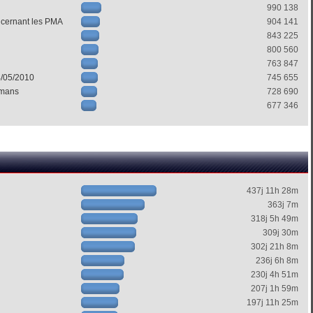
990 138
ncernant les PMA
904 141
843 225
800 560
763 847
4/05/2010
745 655
mans
728 690
677 346
437j 11h 28m
363j 7m
318j 5h 49m
309j 30m
302j 21h 8m
236j 6h 8m
230j 4h 51m
207j 1h 59m
197j 11h 25m