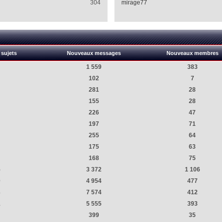
304
mirage77
sujets
Nouveaux messages
Nouveaux membres
1 559
383
102
7
281
28
155
28
226
47
197
71
255
64
175
63
168
75
5
3 372
1 106
0
4 954
477
3
7 574
412
1
5 555
393
399
35