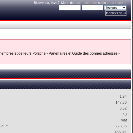
Bienvenue,
Invité
. Merci de
vous connecter
ou de
vous inscrire
.
s membres et de leurs Porsche - Partenaires et Guide des bonnes adresses -
1,94
147,36
6,62
40
mat
jour:
223,36
156.8:1