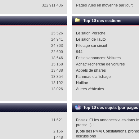
322 911 436
Pages vues en moyenne par jour:
Top 10 des sections
25 526
Le salon Porsche
24 941
Le salon de l'auto
24 763
Pilotage sur circuit
22 600
944
18 546
Petites annonces: Voitures
15 168
Achat/Recherche de voitures
13 438
Appels de phares
13 354
Panneau d'affichage
13 192
Hotline
13 026
Autres véhicules
Top 10 des sujets (par pages
11 621
Postez ICI les annonces vues dans l
presse...) !
2 156
[Cote des PMA] Constatations, pronost
discussions
1 448