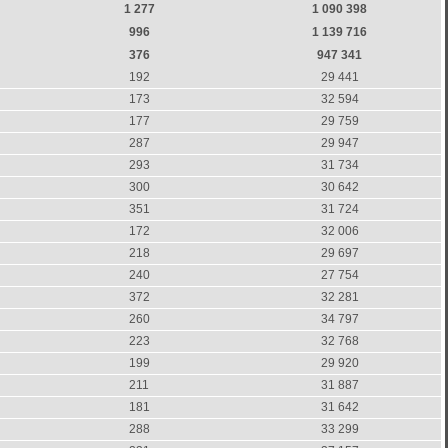
1 277
1 090 398
996
1 139 716
376
947 341
192
29 441
173
32 594
177
29 759
287
29 947
293
31 734
300
30 642
351
31 724
172
32 006
218
29 697
240
27 754
372
32 281
260
34 797
223
32 768
199
29 920
211
31 887
181
31 642
288
33 299