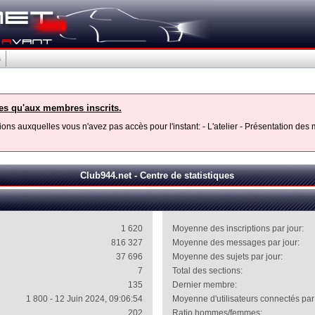
s
les qu'aux membres inscrits.
ons auxquelles vous n'avez pas accès pour l'instant: - L'atelier - Présentation de
Club944.net - Centre de statistiques
1 620
Moyenne des inscriptions par jour:
816 327
Moyenne des messages par jour:
37 696
Moyenne des sujets par jour:
7
Total des sections:
135
Dernier membre:
1 800 - 12 Juin 2024, 09:06:54
Moyenne d'utilisateurs connectés par 
202
Ratio hommes/femmes: