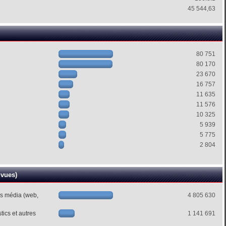
45 544,63
80 751
80 170
23 670
16 757
11 635
11 576
10 325
5 939
5 775
2 804
 vues)
es média (web,
4 805 630
ics et autres
1 141 691