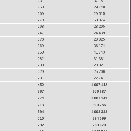
231
37 157
260
29 748
269
29 515
279
50 374
268
28 265
247
24 439
376
28 825
269
36 174
250
41 743
282
31 381
238
29 321
229
25 766
201
22 741
452
1 007 142
367
976 687
274
1 002 149
213
910 756
594
1 008 338
310
894 699
292
789 670