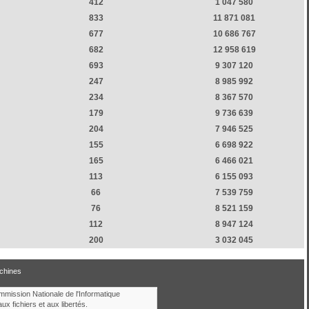
412
1 047 580
833
11 871 081
677
10 686 767
682
12 958 619
693
9 307 120
247
8 985 992
234
8 367 570
179
9 736 639
204
7 946 525
155
6 698 922
165
6 466 021
113
6 155 093
66
7 539 759
76
8 521 159
112
8 947 124
200
3 032 045
chines
ommission Nationale de l'Informatique
aux fichiers et aux libertés.