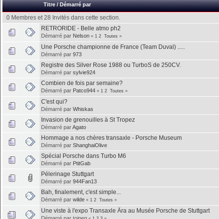
Titre
/
Démarré par
0 Membres et 28 Invités dans cette section.
RETRORIDE - Belle atmo ph2
Démarré par
Nelson
«
1
2
Toutes
»
Une Porsche championne de France (Team Duval) .....
Démarré par
973
Registre des Silver Rose 1988 ou TurboS de 250CV.
Démarré par
sylvie924
Combien de fois par semaine?
Démarré par
Patco944
«
1
2
Toutes
»
C'est qui?
Démarré par
Whiskas
Invasion de grenouilles à St Tropez
Démarré par
Agato
Hommage a nos chères transaxle - Porsche Museum
Démarré par
ShanghaiOlive
Spécial Porsche dans Turbo M6
Démarré par
PtitGab
Pélerinage Stuttgart
Démarré par
944Fan13
Bah, finalement, c'est simple...
Démarré par
wilde
«
1
2
Toutes
»
Une viste à l'expo Transaxle Ära au Musée Porsche de Stuttgart
Démarré par toineg
«
1
2
3
»