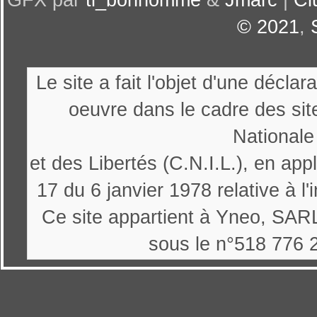
GFX par
ti_bonhomme
&
Jmarc
|
Cl
© 2021
,
Le site a fait l'objet d'une décl
oeuvre dans le cadre des sit
Nationale
et des Libertés (C.N.I.L.), en appl
17 du 6 janvier 1978 relative à l'
Ce site appartient à Yneo, SARL
sous le n°518 776 