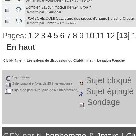
Démarré par
PGombeer
«
1
2
3
4
5
6
7
8
9
10
»
Combien vaut un moteur de 924 turbo ?
Démarré par
PGombeer
[PORSCHE.COM] Catalogue des pièces d'origine Porsche Classic
Démarré par
Damien
«
1
2
Toutes
»
Pages:
1
2
3
4
5
6
7
8
9
10
11
12
[
13
]
En haut
Club944.net
»
Les salons de discussion du Club944.net
»
Le salon Porsche
Sujet normal
Sujet bloqué
Sujet populaire (plus de 25 interventions)
Sujet épinglé
Sujet très populaire (plus de 50 interventions)
Sondage