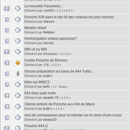
La nouvelle Panamera...
Démarré par seb968
«
1
2
3
4
5
6
7
»
Porsche 928 dans le top 50 des voitures les plus moches
Démarré par
Valmont
Modèle réduit
Démarré par
Meldam
Homologation voiture japonaise?
Démarré par
Derrick
996 c4 ou 996
Démarré par lebanquier
«
1
2
3
4
»
Centre Porsche de Rennes
Démarré par
-FX-
«
1
2
3
»
Grosse préparation sur base de 944 Turbo...
Démarré par
jm@rc
Infos sur 968CS
Démarré par
lio40
«
1
2
Toutes
»
924 dans auto moto
Démarré par
targette 76
«
1
2
3
»
18eme victoire de Porsche aux 24h du Mans
Démarré par
jm@rc
«
1
2
3
»
Avis de connaisseurs pour m’orienter sur le choix d'une occas
Démarré par
landais33
Porsche 944 S