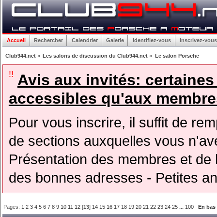
Accueil
Rechercher
Calendrier
Galerie
Identifiez-vous
Inscrivez-vous
Club944.net
»
Les salons de discussion du Club944.net
»
Le salon Porsche
!!
Avis aux invités: certaine
accessibles qu'aux membres
Pour vous inscrire, il suffit de rem
de sections auxquelles vous n'avez
Présentation des membres et de l
des bonnes adresses - Petites a
Pages:
1
2
3
4
5
6
7
8
9
10
11
12
[
13
]
14
15
16
17
18
19
20
21
22
23
24
25
...
100
En bas