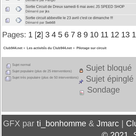
Démarré par Fangio
Sortie Circuit de Dreux samedi 6 mai avec JS SPEED SHOP
Démarré par
jks
Sortie circuit abbeville le 23 avril c'est ce dimanche !!!
Démarré par
Swb68
Pages:
1
[
2
]
3
4
5
6
7
8
9
10
11
12
13
Club944.net
»
Les activités du Club944.net
»
Pilotage sur circuit
Sujet normal
Sujet bloqué
Sujet populaire (plus de 25 interventions)
Sujet épinglé
Sujet très populaire (plus de 50 interventions)
Sondage
GFX par
ti_bonhomme
&
Jmarc
|
Cl
© 2021
,