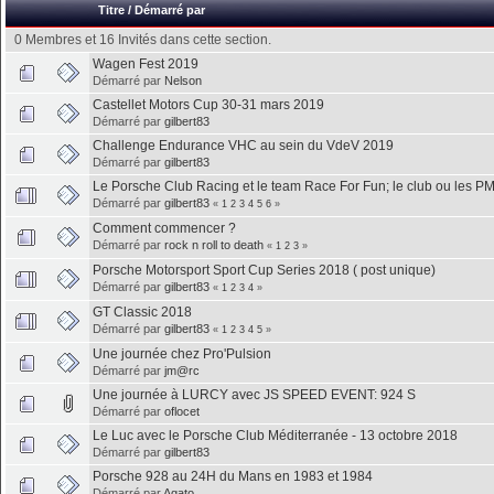
Titre
/
Démarré par
0 Membres et 16 Invités dans cette section.
Wagen Fest 2019
Démarré par
Nelson
Castellet Motors Cup 30-31 mars 2019
Démarré par
gilbert83
Challenge Endurance VHC au sein du VdeV 2019
Démarré par
gilbert83
Le Porsche Club Racing et le team Race For Fun; le club ou les PMA 
Démarré par
gilbert83
«
1
2
3
4
5
6
»
Comment commencer ?
Démarré par
rock n roll to death
«
1
2
3
»
Porsche Motorsport Sport Cup Series 2018 ( post unique)
Démarré par
gilbert83
«
1
2
3
4
»
GT Classic 2018
Démarré par
gilbert83
«
1
2
3
4
5
»
Une journée chez Pro'Pulsion
Démarré par
jm@rc
Une journée à LURCY avec JS SPEED EVENT: 924 S
Démarré par
oflocet
Le Luc avec le Porsche Club Méditerranée - 13 octobre 2018
Démarré par
gilbert83
Porsche 928 au 24H du Mans en 1983 et 1984
Démarré par
Agato