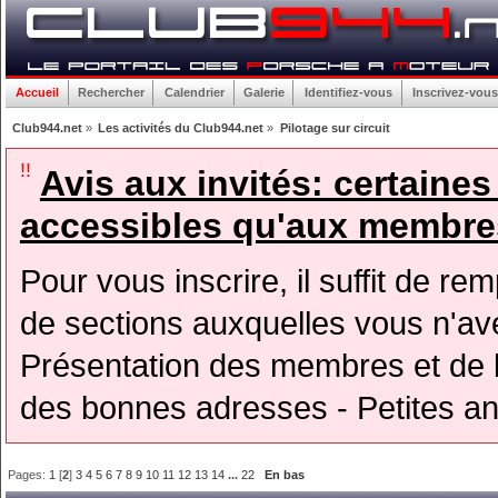
Accueil
Rechercher
Calendrier
Galerie
Identifiez-vous
Inscrivez-vous
Club944.net
»
Les activités du Club944.net
»
Pilotage sur circuit
!!
Avis aux invités: certaine
accessibles qu'aux membres
Pour vous inscrire, il suffit de rem
de sections auxquelles vous n'avez
Présentation des membres et de l
des bonnes adresses - Petites a
Pages:
1
[
2
]
3
4
5
6
7
8
9
10
11
12
13
14
...
22
En bas