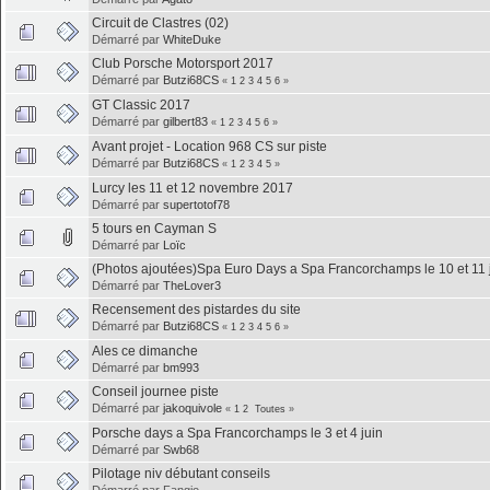
Circuit de Clastres (02)
Démarré par
WhiteDuke
Club Porsche Motorsport 2017
Démarré par
Butzi68CS
«
1
2
3
4
5
6
»
GT Classic 2017
Démarré par
gilbert83
«
1
2
3
4
5
6
»
Avant projet - Location 968 CS sur piste
Démarré par
Butzi68CS
«
1
2
3
4
5
»
Lurcy les 11 et 12 novembre 2017
Démarré par
supertotof78
5 tours en Cayman S
Démarré par
Loïc
(Photos ajoutées)Spa Euro Days a Spa Francorchamps le 10 et 11 
Démarré par
TheLover3
Recensement des pistardes du site
Démarré par
Butzi68CS
«
1
2
3
4
5
6
»
Ales ce dimanche
Démarré par
bm993
Conseil journee piste
Démarré par
jakoquivole
«
1
2
Toutes
»
Porsche days a Spa Francorchamps le 3 et 4 juin
Démarré par
Swb68
Pilotage niv débutant conseils