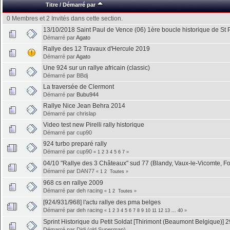
Titre
/
Démarré par
0 Membres et 2 Invités dans cette section.
13/10/2018 Saint Paul de Vence (06) 1ère boucle historique de St P
Démarré par
Agato
Rallye des 12 Travaux d'Hercule 2019
Démarré par
Agato
Une 924 sur un rallye africain (classic)
Démarré par BBdj
La traversée de Clermont
Démarré par
Bubu944
Rallye Nice Jean Behra 2014
Démarré par chrislap
Video test new Pirelli rally historique
Démarré par cup90
924 turbo preparé rally
Démarré par cup90
«
1
2
3
4
5
6
7
»
04/10 "Rallye des 3 Châteaux" sud 77 (Blandy, Vaux-le-Vicomte, F
Démarré par DAN77
«
1
2
Toutes
»
968 cs en rallye 2009
Démarré par deh racing
«
1
2
Toutes
»
[924/931/968] l'actu rallye des pma belges
Démarré par deh racing
«
1
2
3
4
5
6
7
8
9
10
11
12
13
...
40
»
Sprint Historique du Petit Soldat [Thirimont (Beaumont Belgique)] 
Démarré par Didj (old Superman)