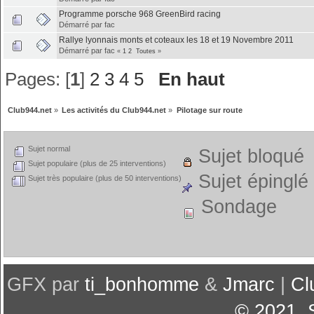
Programme porsche 968 GreenBird racing
Démarré par fac
Rallye lyonnais monts et coteaux les 18 et 19 Novembre 2011
Démarré par fac
«
1
2
Toutes
»
Pages: [
1
]
2
3
4
5
En haut
Club944.net
»
Les activités du Club944.net
»
Pilotage sur route
Sujet normal
Sujet bloqué
Sujet populaire (plus de 25 interventions)
Sujet épinglé
Sujet très populaire (plus de 50 interventions)
Sondage
GFX par
ti_bonhomme
&
Jmarc
|
Cl
© 2021
,