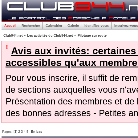
Accueil
Rechercher
Calendrier
Galerie
Identifiez-vous
Inscrivez-vous
Club944.net
»
Les activités du Club944.net
»
Pilotage sur route
!!
Avis aux invités: certaine
accessibles qu'aux membres
Pour vous inscrire, il suffit de rem
de sections auxquelles vous n'avez
Présentation des membres et de l
des bonnes adresses - Petites a
Pages: [
1
]
2
3
4
5
En bas