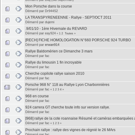
Mon Porsche dans la course
Démarré par Dr944S2
LA TRANSPYRENEENNE - Rallye - SEPT/OCT 2011
Démarré par dujemi
.9/01/10 - 1ère Hivernale du REVARD
Démarré par eay924
«
1
2
Toutes
»
[RECH] FICHE HOMOLOGATION N°660 PORSCHE 924 TURBO
Démarré par
erwan914
Rallye Baldomérien ce Dimanche 3 mars
Démarré par fac
Rallye du limousin 1 fin incroyable
Démarré par fac
Cherche copilote rallye saison 2010
Démarré par fac
Porsche 968 N° 118 au Rallye Lyon Charbonnières
Démarré par fac
«
1
2
3
4
»
968 en course
Démarré par fac
924 carrera GT cherche toute info sur version rallye.
Démarré par fac
[968] rallye de la cote roannaise Résumé et caméras embarquées a
Démarré par fac
«
1
2
3
»
Prochain rallye : rallye des vignes de régnié le 26 MArs
Démarré par fac