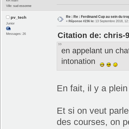
KRTeam
Ville:
sud essonne
Re : Re : Ferdinand Cup au sein du t
pv_tech
«
Réponse #236 le:
13 Septembre 2018, 12:
Junior
Citation de: chris-
Messages: 26
en appelant un ch
intonation
En fait, il y a pl
Et si on veut parle
des courses, on p