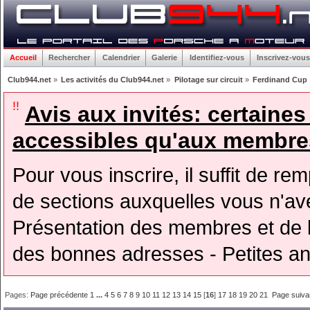
Accueil
Rechercher
Calendrier
Galerie
Identifiez-vous
Inscrivez-vous
Club944.net
»
Les activités du Club944.net
»
Pilotage sur circuit
»
Ferdinand Cup 
!!
Avis aux invités: certaine
accessibles qu'aux membres
Pour vous inscrire, il suffit de rem
de sections auxquelles vous n'avez
Présentation des membres et de l
des bonnes adresses - Petites a
Pages:
Page précédente
1
...
4
5
6
7
8
9
10
11
12
13
14
15
[
16
]
17
18
19
20
21
Page suiva