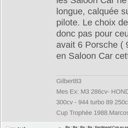
les Saloon Car ne
longue, calquée s
pilote. Le choix 
donc pas pour ceux
avait 6 Porsche ( 
en Saloon Car cet
Gilbert83
Mes Ex: M3 286cv- HONDA
300cv - 944 turbo 89 250
Cup Trophée 1988.Marcos
Re : Re : Re : Re : Ferdinand Cup au 