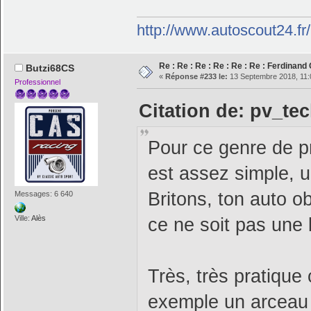
http://www.autoscout24.f
Re : Re : Re : Re : Re : Re : Ferdinan
Butzi68CS
«
Réponse #233 le:
13 Septembre 2018, 11:
Professionnel
Citation de: pv_te
Pour ce genre de p
est assez simple, 
Britons, ton auto o
Messages: 6 640
Ville:
Alès
ce ne soit pas une 
Très, très pratiqu
exemple un arceau