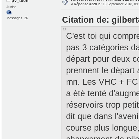
pv_tech
«
Réponse #228 le:
13 Septembre 2018, 09:
Junior
Citation de: gilber
Messages: 26
C'est toi qui compr
pas 3 catégories d
départ pour deux co
prennent le départ
mn. Les VHC + FC c
a été tenté d'augm
réservoirs trop peti
dit que dans l'aven
course plus longue