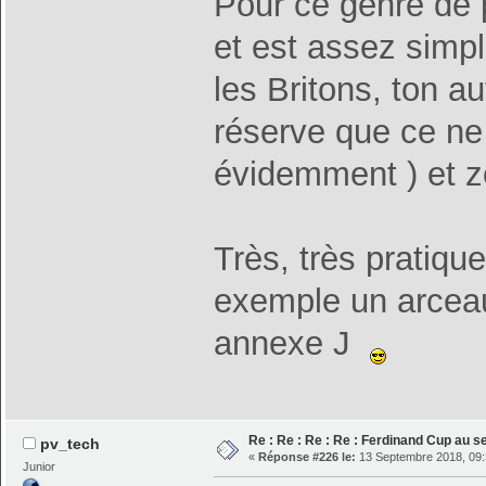
Pour ce genre de 
et est assez simp
les Britons, ton a
réserve que ce ne
évidemment ) et zo
Très, très pratiq
exemple un arcea
annexe J
Re : Re : Re : Re : Ferdinand Cup au 
pv_tech
«
Réponse #226 le:
13 Septembre 2018, 09:
Junior