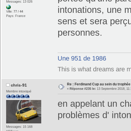
Messages: 13 026
intonations, une 
Ville:
77 / 44
Pays: France
sens et sera perç
personnes.
Une 951 de 1986
This is what dreams are 
Re : Ferdinand Cup au sein du trophé
chris-91
«
Réponse #235 le:
13 Septembre 2018, 11:
Membre intoxiqué
en appelant un c
problèmes d' into
Messages: 15 168