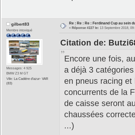
Re : Re : Re : Ferdinand Cup au sein 
gilbert83
«
Réponse #227 le:
13 Septembre 2018, 09:
Membre intoxiqué
Citation de: Butzi
Encore une fois, au 
a déjà 3 catégorie
Messages: 4 925
BMW Z3 M GT
en pneus racing et l
Ville:
La Cadière d'azur- VAR
(83)
concurrents de la 
de caisse seront au
chaussées correcte
...)