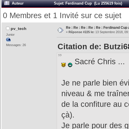
Auteur
Sujet: Ferdinand Cup (Lu 255619 fois)
0 Membres et 1 Invité sur ce sujet
Re : Re : Re : Re : Re : Ferdinand Cu
pv_tech
«
Réponse #225 le:
13 Septembre 2018, 09:
Junior
Citation de: Butzi
Messages: 26
Sacré Chris ...
Je ne parle bien év
niveau & me traîne
de la confiture au c
çà).
Je parle pour des g