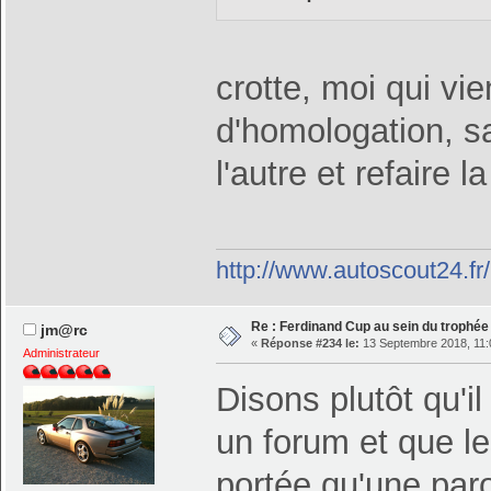
crotte, moi qui vi
d'homologation, s
l'autre et refaire 
http://www.autoscout24.f
Re : Ferdinand Cup au sein du trophé
jm@rc
«
Réponse #234 le:
13 Septembre 2018, 11:
Administrateur
Disons plutôt qu'i
un forum et que l
portée qu'une paro