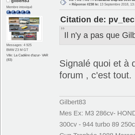
gilbert83
«
Réponse #238 le:
13 Septembre 2018, 13:
Membre intoxiqué
Citation de: pv_te
Il n'y a pas que Gi
Messages: 4 925
BMW Z3 M GT
Ville:
La Cadière d'azur- VAR
(83)
Signalé quoi et à q
forum , c'est tout.
Gilbert83
Mes Ex: M3 286cv- HONDA
300cv - 944 turbo 89 250