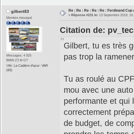
Re : Re : Re : Re : Re : Ferdinand Cu
gilbert83
«
Réponse #231 le:
13 Septembre 2018, 10:
Membre intoxiqué
Citation de: pv_te
Gilbert, tu es très
pas trop la ramener 
Messages: 4 925
BMW Z3 M GT
Ville:
La Cadière d'azur- VAR
(83)
Tu as roulé au CPF,
mou avec une auto d
performante et qui l
correctement prépar
de budget, de compé