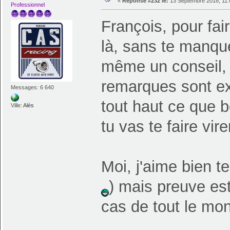
«
Réponse #232 le:
13 Septembre 2018, 11:
Professionnel
François, pour fai
là, sans te manqu
même un conseil, 
remarques sont ex
Messages: 6 640
tout haut ce que 
Ville:
Alès
tu vas te faire vir
Moi, j'aime bien 
) mais preuve est
cas de tout le m