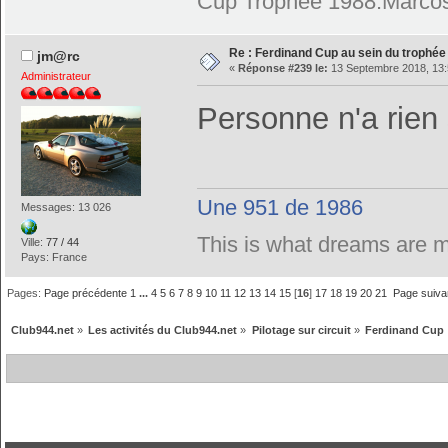
Cup Trophée 1988.Marcos
Re : Ferdinand Cup au sein du trophé
jm@rc
«
Réponse #239 le:
13 Septembre 2018, 13:
Administrateur
Personne n'a rien 
Une 951 de 1986
Messages: 13 026
This is what dreams are 
Ville:
77 / 44
Pays: France
Pages:
Page précédente
1
...
4
5
6
7
8
9
10
11
12
13
14
15
[
16
]
17
18
19
20
21
Page suiva
Club944.net
»
Les activités du Club944.net
»
Pilotage sur circuit
»
Ferdinand Cup 