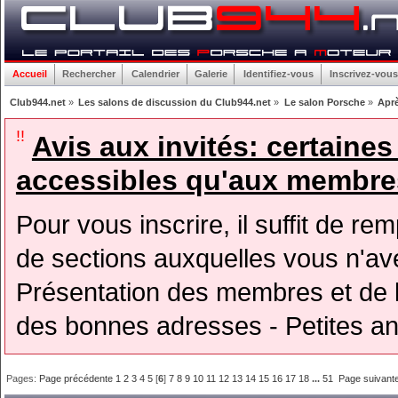
Accueil
Rechercher
Calendrier
Galerie
Identifiez-vous
Inscrivez-vous
Club944.net
»
Les salons de discussion du Club944.net
»
Le salon Porsche
»
Aprè
!!
Avis aux invités: certaine
accessibles qu'aux membres
Pour vous inscrire, il suffit de rem
de sections auxquelles vous n'avez
Présentation des membres et de l
des bonnes adresses - Petites a
Pages:
Page précédente
1
2
3
4
5
[
6
]
7
8
9
10
11
12
13
14
15
16
17
18
...
51
Page suivant