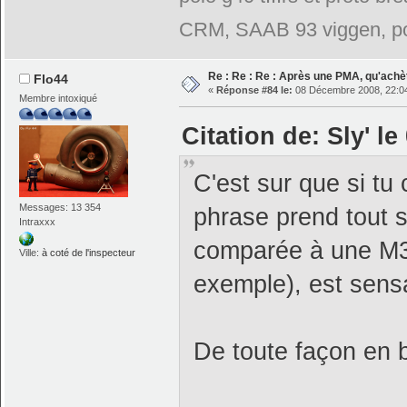
CRM, SAAB 93 viggen, po
Re : Re : Re : Après une PMA, qu'achè
Flo44
«
Réponse #84 le:
08 Décembre 2008, 22:04
Membre intoxiqué
Citation de: Sly' l
C'est sur que si t
Messages: 13 354
phrase prend tout 
Intraxxx
comparée à une M3
Ville:
à coté de l'inspecteur
exemple), est sensa
De toute façon en 