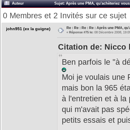
Auteur
Sujet: Après une PMA, qu'achèteriez vous 
0 Membres et 2 Invités sur ce sujet
Re : Re : Re : Re : Après une PMA, qu'
john951 (ex la guigne)
«
Réponse #75 le:
08 Décembre 2008, 19:09
Citation de: Nicco
Ben parfois le "à d
Moi je voulais une
mais bon la 965 éta
à l'entretien et à la
qui m'avait pas sp
petits essais et pu