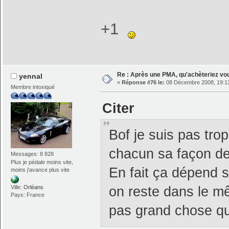
+1
Re : Après une PMA, qu'achèteriez vo
yennal
«
Réponse #76 le:
08 Décembre 2008, 19:13
Membre intoxiqué
Citer
Bof je suis pas tro
chacun sa façon de
Messages: 8 828
Plus je pédale moins vite,
En fait ça dépend s
moins j'avance plus vite
on reste dans le m
Ville:
Orléans
Pays: France
pas grand chose qui