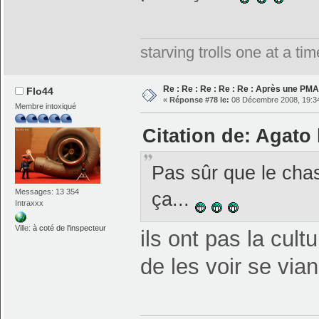
starving trolls one at a t
Re : Re : Re : Re : Re : Après une PMA
Flo44
«
Réponse #78 le:
08 Décembre 2008, 19:34
Membre intoxiqué
Citation de: Agato
Pas sûr que le cha
Messages: 13 354
ça...
Intraxxx
Ville:
à coté de l'inspecteur
ils ont pas la cult
de les voir se vi