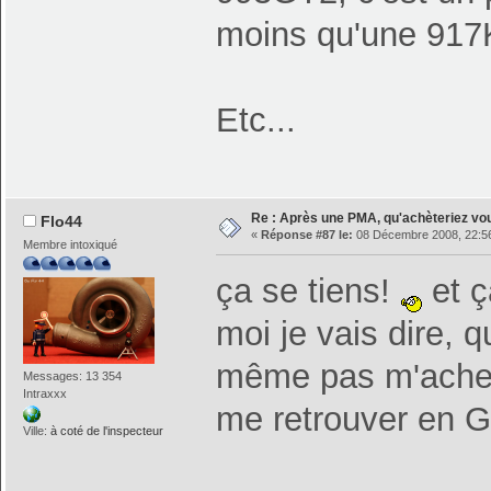
moins qu'une 917
Etc...
Re : Après une PMA, qu'achèteriez vo
Flo44
«
Réponse #87 le:
08 Décembre 2008, 22:56
Membre intoxiqué
ça se tiens!
et ç
moi je vais dire, 
même pas m'acheter
Messages: 13 354
Intraxxx
me retrouver en 
Ville:
à coté de l'inspecteur