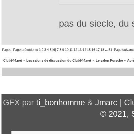
pas du siecle, du 
Pages:
Page précédente
1
2
3
4
5
[
6
]
7
8
9
10
11
12
13
14
15
16
17
18
...
51
Page suivant
Club944.net
»
Les salons de discussion du Club944.net
»
Le salon Porsche
»
Aprè
GFX par
ti_bonhomme
&
Jmarc
|
Cl
© 2021
,