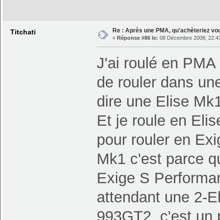
Re : Après une PMA, qu'achèteriez vo
Titchati
«
Réponse #86 le:
08 Décembre 2008, 22:43
J'ai roulé en PMA 
de rouler dans une
dire une Elise Mk1
Et je roule en Eli
pour rouler en Exi
Mk1 c'est parce q
Exige S Performan
attendant une 2-E
993GT2, c'est un 