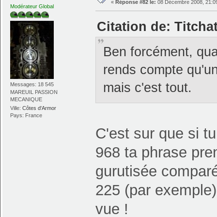
«
Réponse #82 le:
08 Décembre 2008, 21:09
Modérateur Global
Citation de: Titcha
Ben forcément, quan
rends compte qu'un
mais c'est tout.
Messages: 18 545
MAREUIL PASSION
MECANIQUE
Ville:
Côtes d'Armor
Pays: France
C'est sur que si 
968 ta phrase pre
gurutisée compar
225 (par exemple),
vue !