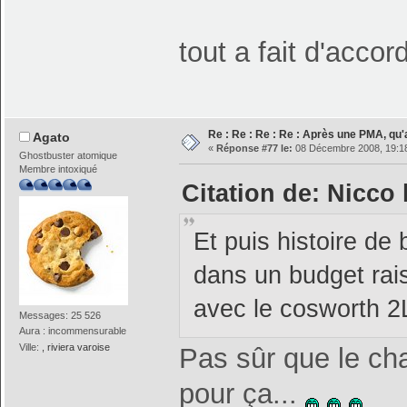
tout a fait d'acco
Re : Re : Re : Re : Après une PMA, qu'
Agato
«
Réponse #77 le:
08 Décembre 2008, 19:18
Ghostbuster atomique
Membre intoxiqué
Citation de: Nicco
Et puis histoire de
dans un budget rai
avec le cosworth 2
Messages: 25 526
Aura : incommensurable
Ville:
, riviera varoise
Pas sûr que le ch
pour ça...