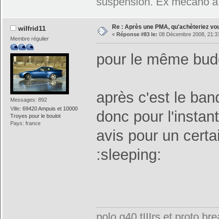
suspension. Ex mécano à 
Re : Après une PMA, qu'achèteriez vo
wilfrid11
«
Réponse #83 le:
08 Décembre 2008, 21:31
Membre régulier
pour le même budg
après c'est le ban
Messages: 892
Ville:
69420 Ampuis et 10000
donc pour l'insta
Troyes pour le boulot
Pays: france
avis pour un cert
:sleeping:
polo g40 tIIIrs et proto 