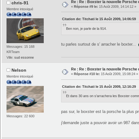
Re : Re : Boxster la nouvelle Porsche
chris-91
«
Réponse #9 le:
15 Août 2009, 14:14:12 »
Membre intoxiqué
Citation de: Titchati le 15 Août 2009, 14:06:59
Ben non, je parle de la 914.
tu parles surtout de s' arracher le boxter...
Messages: 15 168
KRTeam
Ville:
sud essonne
Re : Re : Boxster la nouvelle Porsche
Nelson
«
Réponse #10 le:
15 Août 2009, 15:08:24 »
Membre intoxiqué
Citation de: Titchati le 15 Août 2009, 12:16:29
Et dans 30 ans on s'arrachera les Boxster comme
pas sur, le boxster est la porsche la plus p
Messages: 22 600
j'demande juste a pouvoir avoir un 987 da