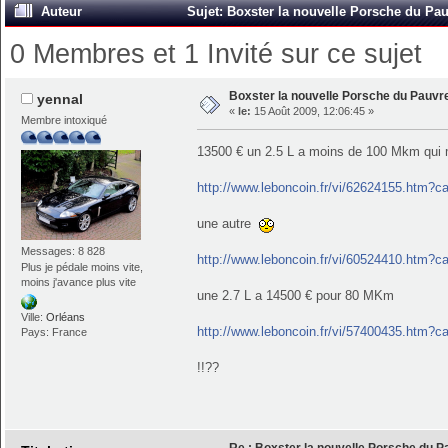
Auteur
Sujet: Boxster la nouvelle Porsche du Pau
0 Membres et 1 Invité sur ce sujet
Boxster la nouvelle Porsche du Pauvr
yennal
«
le:
15 Août 2009, 12:06:45 »
Membre intoxiqué
13500 € un 2.5 L a moins de 100 Mkm qui ma
http://www.leboncoin.fr/vi/62624155.htm?c
une autre
Messages: 8 828
http://www.leboncoin.fr/vi/60524410.htm?c
Plus je pédale moins vite,
moins j'avance plus vite
une 2.7 L a 14500 € pour 80 MKm
Ville:
Orléans
http://www.leboncoin.fr/vi/57400435.htm?c
Pays: France
!!??