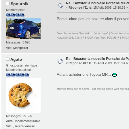
Re : Boxster la nouvelle Porsche du P
Spoutnik
«
Réponse #11 le:
15 Août 2009, 15:10:33 »
Membre pilier
Perso j'aime pas les boxster alors il peuv
"avec les moteurs Spoutnik ... j’ai la trique" ( Spoutnikmoto
New:Clio 16S, Clio 3 RS CUP Vert Alien, FOCUS RS MK2 
Messages: 3 095
Ville:
Montpellier
Re : Boxster la nouvelle Porsche du P
Agato
«
Réponse #12 le:
15 Août 2009, 15:11:14 »
Ghostbuster atomique
Membre intoxiqué
Autant acheter une Toyota MR...
starving trolls one at a time - not playing chess with pigeon
Messages: 25 526
Aura : incommensurable
Ville:
, riviera varoise