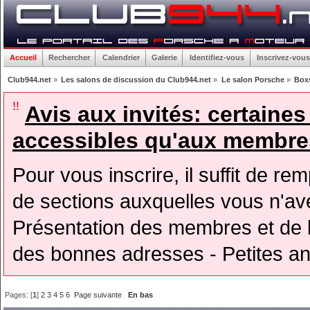
Accueil
Rechercher
Calendrier
Galerie
Identifiez-vous
Inscrivez-vous
Club944.net
»
Les salons de discussion du Club944.net
»
Le salon Porsche
»
Boxs
!!
Avis aux invités: certaine
accessibles qu'aux membres
Pour vous inscrire, il suffit de rem
de sections auxquelles vous n'avez
Présentation des membres et de l
des bonnes adresses - Petites a
Pages: [
1
]
2
3
4
5
6
Page suivante
En bas