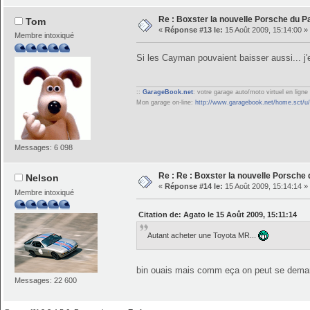
Re : Boxster la nouvelle Porsche du P
Tom
«
Réponse #13 le:
15 Août 2009, 15:14:00 »
Membre intoxiqué
Si les Cayman pouvaient baisser aussi... 
::
GarageBook.net
: votre garage auto/moto virtuel en ligne 
Mon garage on-line:
http://www.garagebook.net/home.sct/u
Messages: 6 098
Re : Re : Boxster la nouvelle Porsche
Nelson
«
Réponse #14 le:
15 Août 2009, 15:14:14 »
Membre intoxiqué
Citation de: Agato le 15 Août 2009, 15:11:14
Autant acheter une Toyota MR...
bin ouais mais comm eça on peut se deman
Messages: 22 600