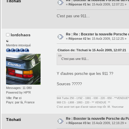
Re : Boxster la nouvelle Porsche du P
Titchati
«
Réponse #1 le:
15 Août 2009, 12:07:21 »
C'est pas une 911...
Re : Re : Boxster la nouvelle Porsche
lordchaos
«
Réponse #2 le:
15 Août 2009, 12:12:25 »
☯
Membre intoxiqué
Citation de: Titchati le 15 Août 2009, 12:07:21
C'est pas une 911...
Y d'autres porsche que les 911 ??
Sources ?????
Messages: 11 080
Powered by HP'R
Ville:
Par ci
944 Turbo 250 - LY9Z - 1991 - 030 - 220 - 650 - **VENDUE*
Pays: par là, France
968 CS - L908 - 1993 - 220 - ** VENDUE **
C'est avoir tort que d'avoir raison trop tôt -M. Yourcenar
Re : Boxster la nouvelle Porsche du P
Titchati
«
Réponse #3 le:
15 Août 2009, 12:16:29 »