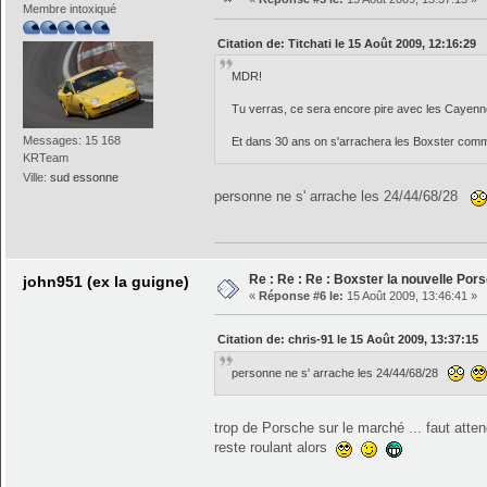
Membre intoxiqué
Citation de: Titchati le 15 Août 2009, 12:16:29
MDR!
Tu verras, ce sera encore pire avec les Cayenn
Messages: 15 168
Et dans 30 ans on s'arrachera les Boxster comme
KRTeam
Ville:
sud essonne
personne ne s' arrache les 24/44/68/28
Re : Re : Re : Boxster la nouvelle Por
john951 (ex la guigne)
«
Réponse #6 le:
15 Août 2009, 13:46:41 »
Citation de: chris-91 le 15 Août 2009, 13:37:15
personne ne s' arrache les 24/44/68/28
trop de Porsche sur le marché ... faut att
reste roulant alors