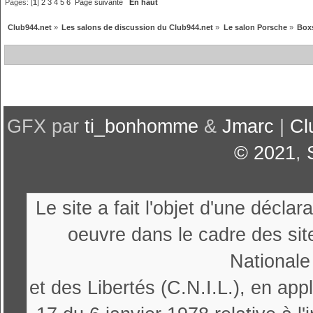
Pages: [
1
]
2
3
4
5
6
Page suivante
En haut
Club944.net
»
Les salons de discussion du Club944.net
»
Le salon Porsche
»
Boxs
GFX par
ti_bonhomme
&
Jmarc
|
Cl
© 2021
,
Le site a fait l'objet d'une décl
oeuvre dans le cadre des sit
Nationale
et des Libertés (C.N.I.L.), en appl