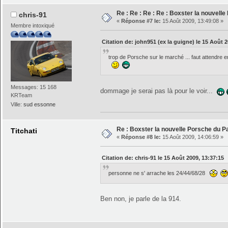
Re : Re : Re : Re : Boxster la nouvell
chris-91
«
Réponse #7 le:
15 Août 2009, 13:49:08 »
Membre intoxiqué
Citation de: john951 (ex la guigne) le 15 Août 
trop de Porsche sur le marché ... faut attendre
Messages: 15 168
dommage je serai pas là pour le voir...
KRTeam
Ville:
sud essonne
Re : Boxster la nouvelle Porsche du P
Titchati
«
Réponse #8 le:
15 Août 2009, 14:06:59 »
Citation de: chris-91 le 15 Août 2009, 13:37:15
personne ne s' arrache les 24/44/68/28
Ben non, je parle de la 914.