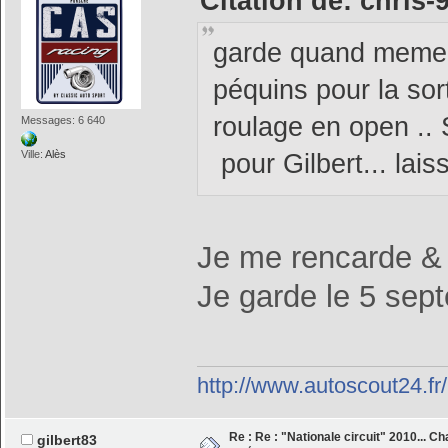
Citation de: chris-
garde quand meme 
péquins pour la sort
roulage en open ..
Messages: 6 640
Ville:
Alès
pour Gilbert... lai
Je me rencarde & 
Je garde le 5 se
http://www.autoscout24.f
Re : Re : "Nationale circuit" 2010... C
gilbert83