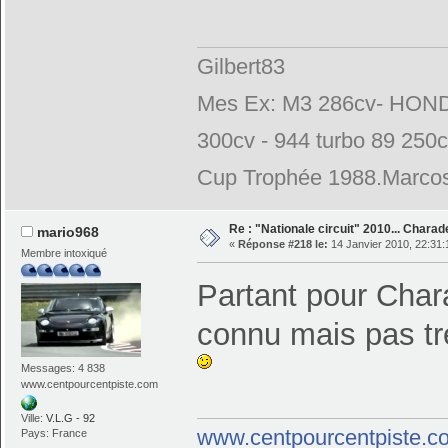
Gilbert83
Mes Ex: M3 286cv- HONDA
300cv - 944 turbo 89 250
Cup Trophée 1988.Marcos
Re : "Nationale circuit" 2010... Chara
mario968
«
Réponse #218 le:
14 Janvier 2010, 22:31:
Membre intoxiqué
Partant pour Cha
connu mais pas trè
Messages: 4 838
www.centpourcentpiste.com
Ville:
V.L.G - 92
www.centpourcentpiste.c
Pays: France