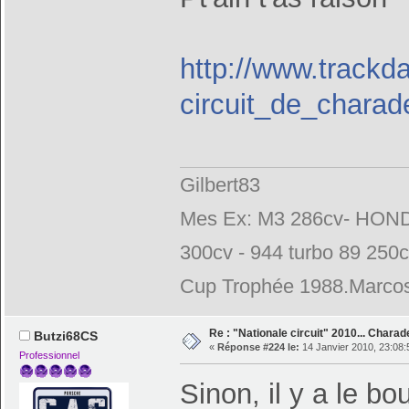
http://www.trackday
circuit_de_charad
Gilbert83
Mes Ex: M3 286cv- HONDA
300cv - 944 turbo 89 250
Cup Trophée 1988.Marcos
Re : "Nationale circuit" 2010... Chara
Butzi68CS
«
Réponse #224 le:
14 Janvier 2010, 23:08:
Professionnel
Sinon, il y a le b