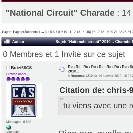
"National Circuit" Charade
: 14
Pages:
Page précédente
1
...
3
4
5
6
7
8
9
10
11
12
13
14
[
15
]
16
17
18
19
20
21
22
23
24
Auteur
Sujet: "Nationale circuit" 2010... Charade 
0 Membres et 1 Invité sur ce sujet
Re : Re : Re : Re : Re : Re : Re : Re : S
Butzi68CS
2010...
Professionnel
«
Réponse #210 le:
14 Janvier 2010, 18:24:
Citation de: chris-
tu viens avec une
Messages: 6 640
Ville:
Alès