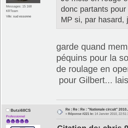
Messages: 15 168
donc partants pour
KRTeam
Ville:
sud essonne
MP si, par hasard,
garde quand meme
péquins pour la so
de roulage en ope
pour Gilbert... la
Re : Re : Re : "Nationale circuit" 2010
Butzi68CS
«
Réponse #221 le:
14 Janvier 2010, 22:51:
Professionnel