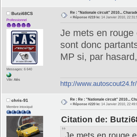
Re : "Nationale circuit" 2010... Chara
Butzi68CS
«
Réponse #219 le:
14 Janvier 2010, 22:31:
Professionnel
Je mets en rouge 
sont donc partant
MP si, par hasard
Messages: 6 640
Ville:
Alès
http://www.autoscout24.f
Re : Re : "Nationale circuit" 2010... C
chris-91
«
Réponse #220 le:
14 Janvier 2010, 22:49:
Membre intoxiqué
Citation de: Butzi6
Je mets en rouge e