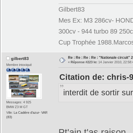
Gilbert83
Mes Ex: M3 286cv- HONDA
300cv - 944 turbo 89 250
Cup Trophée 1988.Marcos
Re : Re : Re : Re : "Nationale circuit"
gilbert83
«
Réponse #223 le:
14 Janvier 2010, 22:58:
Membre intoxiqué
Citation de: chris-
interdit de sortir su
Messages: 4 925
BMW Z3 M GT
Ville:
La Cadière d'azur- VAR
(83)
Pt'ain t'as raison