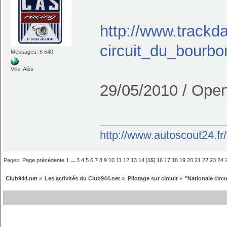
http://www.trackday
circuit_du_bourbo
Messages: 6 640
Ville:
Alès
29/05/2010 / Open
http://www.autoscout24.f
Pages:
Page précédente
1
...
3
4
5
6
7
8
9
10
11
12
13
14
[
15
]
16
17
18
19
20
21
22
23
24
Club944.net
»
Les activités du Club944.net
»
Pilotage sur circuit
»
"Nationale circu