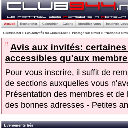
Accueil
Rechercher
Calendrier
Galerie
Identifiez-vous
Inscrivez-vous
Club944.net
»
Les activités du Club944.net
»
Pilotage sur circuit
»
"Nationale circu
!!
Avis aux invités: certaine
accessibles qu'aux membres
Pour vous inscrire, il suffit de rem
de sections auxquelles vous n'avez
Présentation des membres et de l
des bonnes adresses - Petites a
Événements liés