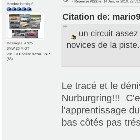
«
Réponse #222 le:
14 Janvier 2010, 22:53:
Membre intoxiqué
Citation de: mario9
un circuit assez
novices de la piste
Messages: 4 925
BMW Z3 M GT
Ville:
La Cadière d'azur- VAR
(83)
Le tracé et le déni
Nurburgring!!! C'e
l'apprentissage du 
bas côtés pas trés 