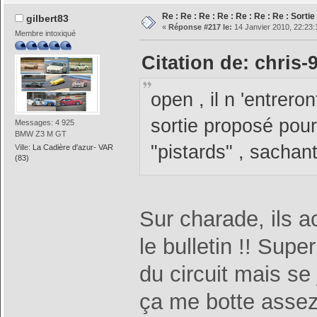
Re : Re : Re : Re : Re : Re : Re : Sorti
gilbert83
«
Réponse #217 le:
14 Janvier 2010, 22:23:
Membre intoxiqué
Citation de: chris-
open , il n 'entreron
sortie proposé pou
Messages: 4 925
BMW Z3 M GT
"pistards" , sacha
Ville:
La Cadière d'azur- VAR
(83)
Sur charade, ils 
le bulletin !! Sup
du circuit mais se 
ça me botte assez