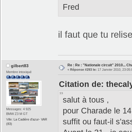
Fred
il faut que tu rel
Re : Re : "Nationale circuit" 2010... C
gilbert83
«
Réponse #293 le:
17 Janvier 2010, 23:05:
Membre intoxiqué
Citation de: thecal
salut à tous ,
pour Charade le 14
Messages: 4 925
BMW Z3 M GT
suffit ou faut-il s'
Ville:
La Cadière d'azur- VAR
(83)