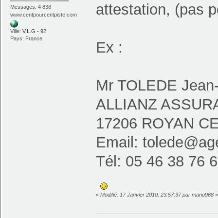
attestation, (pas 
Messages: 4 838
www.centpourcentpiste.com
Ville:
V.L.G - 92
Pays: France
Ex :
Mr TOLEDE Jean-
ALLIANZ ASSURANC
17206 ROYAN CE
Email:
tolede@agen
Tél: 05 46 38 76 
«
Modifié: 17 Janvier 2010, 23:57:37 par mario968
»