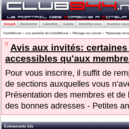
Accueil
Rechercher
Calendrier
Galerie
Identifiez-vous
Inscrivez-vous
Club944.net
»
Les activités du Club944.net
»
Pilotage sur circuit
»
"Nationale circu
!!
Avis aux invités: certaine
accessibles qu'aux membres
Pour vous inscrire, il suffit de rem
de sections auxquelles vous n'avez
Présentation des membres et de l
des bonnes adresses - Petites a
Événements liés