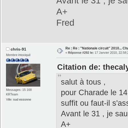
Avant le 31 , je s
A+
Fred
Re : Re : "Nationale circuit" 2010... C
chris-91
«
Réponse #292 le:
17 Janvier 2010, 22:58:
Membre intoxiqué
Citation de: thecal
salut à tous ,
Messages: 15 168
pour Charade le 14
KRTeam
Ville:
sud essonne
suffit ou faut-il s'
Avant le 31 , je sa
A+