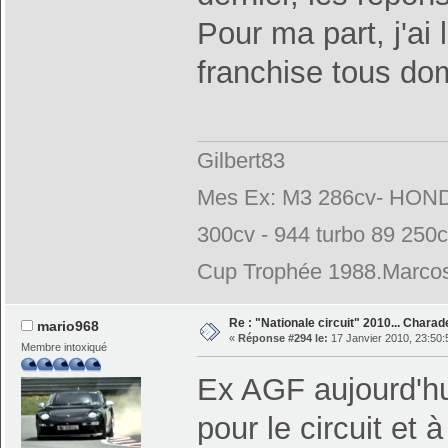
Pour ma part, j'ai 
franchise tous do
Gilbert83
Mes Ex: M3 286cv- HONDA
300cv - 944 turbo 89 250
Cup Trophée 1988.Marcos
Re : "Nationale circuit" 2010... Chara
mario968
«
Réponse #294 le:
17 Janvier 2010, 23:50:
Membre intoxiqué
Ex AGF aujourd'hu
pour le circuit et 