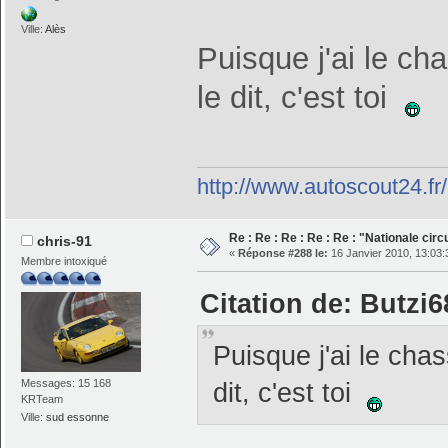
Ville:
Alès
Puisque j'ai le c
le dit, c'est toi
http://www.autoscout24.f
Re : Re : Re : Re : Re : "Nationale cir
chris-91
«
Réponse #288 le:
16 Janvier 2010, 13:03:
Membre intoxiqué
Citation de: Butzi6
Puisque j'ai le cha
Messages: 15 168
dit, c'est toi
KRTeam
Ville:
sud essonne