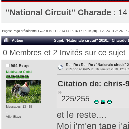
"National Circuit" Charade
: 14
Pages:
Page précédente
1
...
8
9
10
11
12
13
14
15
16
17
18
19
[
20
]
21
22
23
24
25
26
27
Auteur
Sujet: "Nationale circuit" 2010... Charade 
0 Membres et 2 Invités sur ce sujet
Re : Re : Re : Re : "Nationale circuit"
964 Exup
«
Réponse #285 le:
16 Janvier 2010, 12:03:
Modérateur Global
Citation de: chris-
225/255
Messages: 13 438
.....
et le reste....
Ville:
Blaye
Moi j'm'en tape j'ai