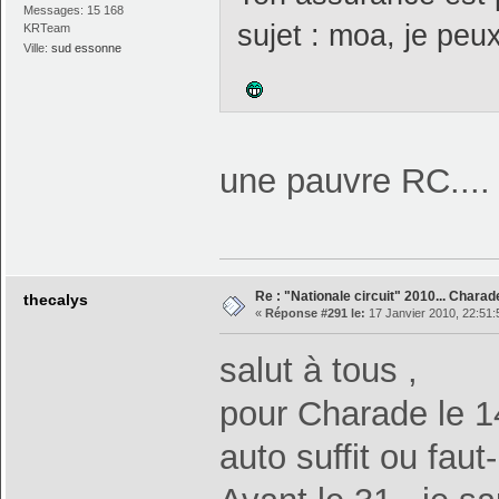
Messages: 15 168
sujet : moa, je peux
KRTeam
Ville:
sud essonne
une pauvre RC...
Re : "Nationale circuit" 2010... Chara
thecalys
«
Réponse #291 le:
17 Janvier 2010, 22:51:
salut à tous ,
pour Charade le 1
auto suffit ou faut