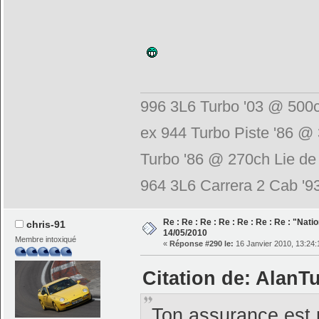
996 3L6 Turbo '03 @ 500c
ex 944 Turbo Piste '86 @
Turbo '86 @ 270ch Lie de
964 3L6 Carrera 2 Cab '
Re : Re : Re : Re : Re : Re : Re : "Nati
chris-91
14/05/2010
Membre intoxiqué
«
Réponse #290 le:
16 Janvier 2010, 13:24:
Citation de: AlanTu
Ton assurance est p