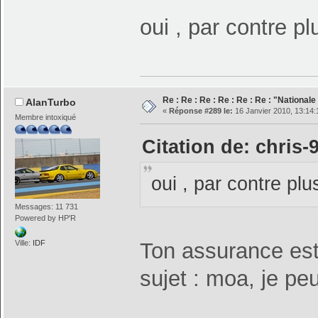
oui , par contre pl
Re : Re : Re : Re : Re : Re : "National
AlanTurbo
«
Réponse #289 le:
16 Janvier 2010, 13:14:
Membre intoxiqué
Citation de: chris-
oui , par contre plu
Messages: 11 731
Powered by HP'R
Ville:
IDF
Ton assurance est 
sujet : moa, je pe