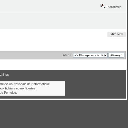
IP archivée
IMPRIMER
Aller à:
chines
ommission Nationale de l'Informatique
aux fichiers et aux libertés.
de Pontoise.