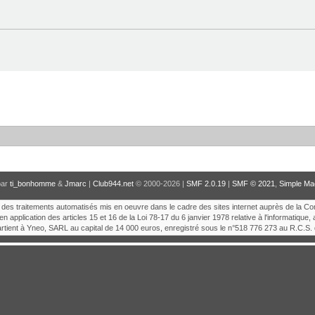
par
ti_bonhomme
&
Jmarc
|
Club944.net
© 2000-2026 |
SMF 2.0.19
|
SMF © 2021
,
Simple Ma
tion des traitements automatisés mis en oeuvre dans le cadre des sites internet auprès de la C
en application des articles 15 et 16 de la Loi 78-17 du 6 janvier 1978 relative à l'informatique, 
artient à Yneo, SARL au capital de 14 000 euros, enregistré sous le n°518 776 273 au R.C.S. 