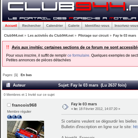
Accueil
Rechercher
Calendrier
Galerie
Identifiez-vous
Inscrivez-vou
Club944.net
»
Les activités du Club944.net
»
Pilotage sur circuit
»
Fay le 03 mars
!!
Avis aux invités: certaines sections de ce forum ne sont accessib
Pour vous inscrire, il suffit de remplir
ce formulaire
. Quelques exemples de secti
Petites annonces de pièces détachées
Pages: [
1
]
En bas
Auteur
Sujet: Fay le 03 mars (Lu 2637 fois)
0 Membres et 1 Invité sur ce sujet
Fay le 03 mars
francois968
«
le:
18 Février 2012, 14:07:20 »
Membre régulier
Si certains veulent se dégourdir les biell
Bulletin d'inscription en ligne sur le site:
ht
A bientôt, François.