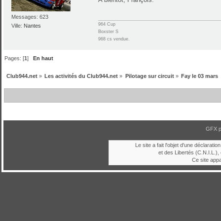
Messages: 623
964 Cup
Ville:
Nantes
Boxster S
968 cs vendue.
Pages: [
1
]
En haut
Club944.net
»
Les activités du Club944.net
»
Pilotage sur circuit
»
Fay le 03 mars
GFX 
Le site a fait l'objet d'une déclara
et des Libertés (C.N.I.L.), 
Ce site app