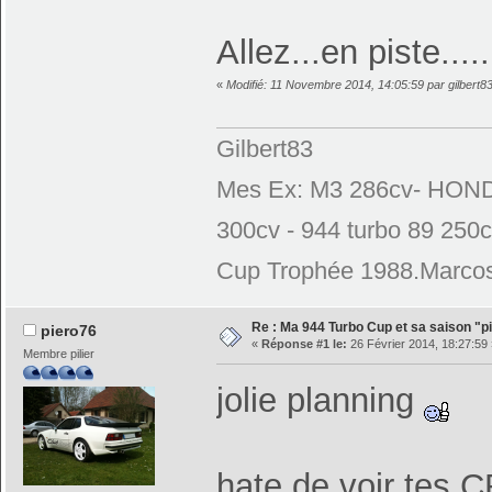
Allez...en piste.......
«
Modifié: 11 Novembre 2014, 14:05:59 par gilbert8
Gilbert83
Mes Ex: M3 286cv- HONDA
300cv - 944 turbo 89 250
Cup Trophée 1988.Marcos
Re : Ma 944 Turbo Cup et sa saison "pi
piero76
«
Réponse #1 le:
26 Février 2014, 18:27:59 
Membre pilier
jolie planning
hate de voir tes C