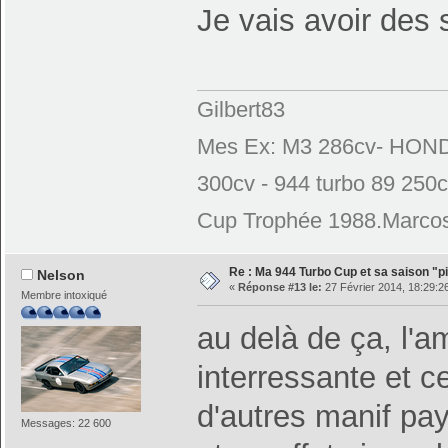
Je vais avoir des 
Gilbert83
Mes Ex: M3 286cv- HONDA
300cv - 944 turbo 89 250
Cup Trophée 1988.Marcos
Re : Ma 944 Turbo Cup et sa saison "pi
Nelson
«
Réponse #13 le:
27 Février 2014, 18:29:2
Membre intoxiqué
au delà de ça, l'a
interressante et c
d'autres manif pa
Messages: 22 600