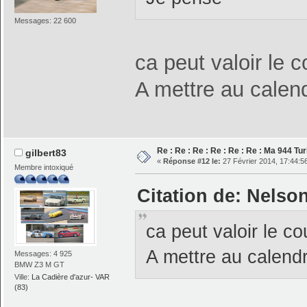
Messages: 22 600
ca peut valoir le c
A mettre au calend
Re : Re : Re : Re : Re : Re : Ma 944 Tu
gilbert83
«
Réponse #12 le:
27 Février 2014, 17:44:5
Membre intoxiqué
Citation de: Nelson
ca peut valoir le co
A mettre au calendr
Messages: 4 925
BMW Z3 M GT
Ville:
La Cadière d'azur- VAR
(83)