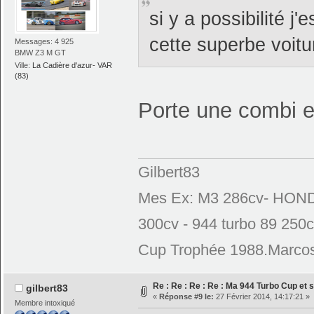
si y a possibilité 
cette superbe voit
Messages: 4 925
BMW Z3 M GT
Ville:
La Cadière d'azur- VAR
(83)
Porte une combi e
Gilbert83
Mes Ex: M3 286cv- HONDA
300cv - 944 turbo 89 250
Cup Trophée 1988.Marcos
Re : Re : Re : Re : Ma 944 Turbo Cup et s
gilbert83
«
Réponse #9 le:
27 Février 2014, 14:17:21 »
Membre intoxiqué