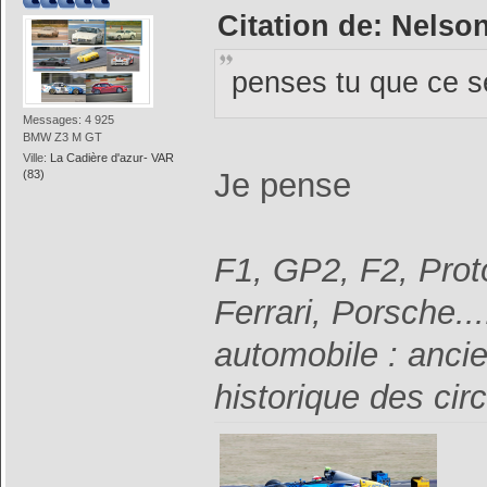
Citation de: Nelson
penses tu que ce se
Messages: 4 925
BMW Z3 M GT
Ville:
La Cadière d'azur- VAR
Je pense
(83)
F1, GP2, F2, Prot
Ferrari, Porsche...
automobile : anci
historique des cir