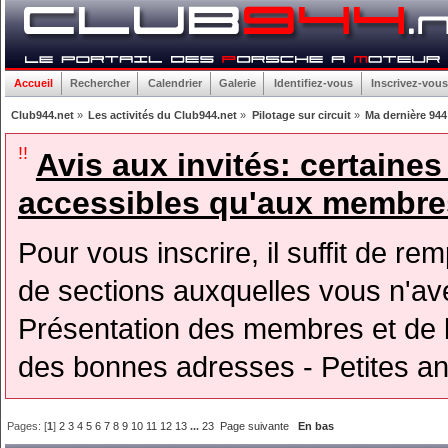
Accueil
Rechercher
Calendrier
Galerie
Identifiez-vous
Inscrivez-vous
Club944.net
»
Les activités du Club944.net
»
Pilotage sur circuit
»
Ma dernière 944
!!
Avis aux invités: certaine
accessibles qu'aux membres
Pour vous inscrire, il suffit de rem
de sections auxquelles vous n'avez
Présentation des membres et de l
des bonnes adresses - Petites a
Pages: [
1
]
2
3
4
5
6
7
8
9
10
11
12
13
...
23
Page suivante
En bas