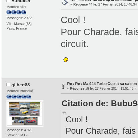
Bubu944
«
Réponse #4 le:
27 Février 2014, 13:48:34 
Membre pilier
Cool !
Messages: 2 463
Ville:
Marsat (63)
Pays: France
Pour Charade, fais
circuit.
Re : Re : Ma 944 Turbo Cup et sa saison 
gilbert83
«
Réponse #5 le:
27 Février 2014, 13:51:43 »
Membre intoxiqué
Citation de: Bubu94
Cool !
Pour Charade, fais m
Messages: 4 925
BMW Z3 M GT