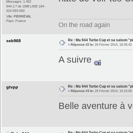
Messages: 1 452
944 2.7 de 1988 L90E 164-
424-593-650
Ville:
PIERREVAL
Pays: France
On the road again
Re : Ma 944 Turbo Cup et sa saison "pi
seb968
«
Réponse #2 le:
26 Février 2014, 18:36:42 
A suivre
Re : Ma 944 Turbo Cup et sa saison "pi
gtvpp
«
Réponse #3 le:
26 Février 2014, 19:15:09 
Belle aventure à v
Re : Ma 944 Turbo Cup et sa saison "pi