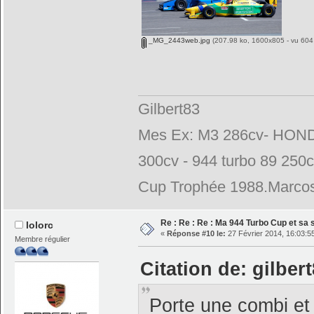
_MG_2443web.jpg
(207.98 ko, 1600x805 - vu 604 
Gilbert83
Mes Ex: M3 286cv- HONDA
300cv - 944 turbo 89 250
Cup Trophée 1988.Marcos
Re : Re : Re : Ma 944 Turbo Cup et sa 
lolorc
«
Réponse #10 le:
27 Février 2014, 16:03:5
Membre régulier
Citation de: gilber
Porte une combi et