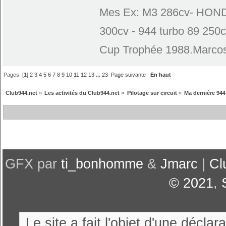
Mes Ex: M3 286cv- HONDA
300cv - 944 turbo 89 250
Cup Trophée 1988.Marcos
Pages: [
1
]
2
3
4
5
6
7
8
9
10
11
12
13
...
23
Page suivante
En haut
Club944.net
»
Les activités du Club944.net
»
Pilotage sur circuit
»
Ma dernière 944
GFX par
ti_bonhomme
&
Jmarc
|
Cl
© 2021
,
Le site a fait l'objet d'une décl