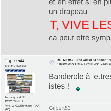
et en effet si en p
un drapeau
ILBERT, VIVE LES 9
ca peut etre symp
Re : Ma 944 Turbo Cup et sa saison "pi
gilbert83
«
Réponse #14 le:
27 Février 2014, 18:35:1
Membre intoxiqué
Banderole à lettres
istes!!
Messages: 4 925
BMW Z3 M GT
Ville:
La Cadière d'azur- VAR
Gilbert83
(83)