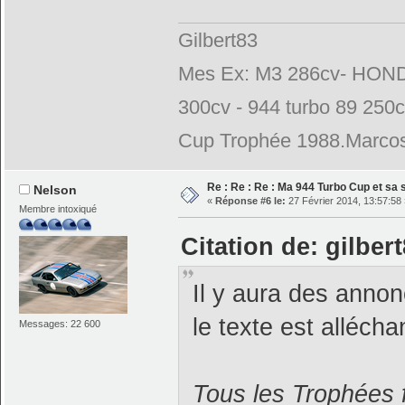
Gilbert83
Mes Ex: M3 286cv- HONDA
300cv - 944 turbo 89 250
Cup Trophée 1988.Marcos
Re : Re : Re : Ma 944 Turbo Cup et sa 
Nelson
«
Réponse #6 le:
27 Février 2014, 13:57:58 
Membre intoxiqué
Citation de: gilber
Il y aura des annonc
le texte est allécha
Messages: 22 600
Tous les Trophées 